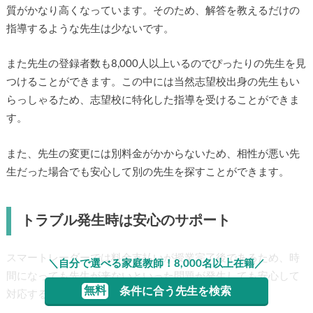
質がかなり高くなっています。そのため、解答を教えるだけの
指導するような先生は少ないです。
また先生の登録者数も8,000人以上いるのでぴったりの先生を見
つけることができます。この中には当然志望校出身の先生もい
らっしゃるため、志望校に特化した指導を受けることができま
す。
また、先生の変更には別料金がかからないため、相性が悪い先
生だった場合でも安心して別の先生を探すことができます。
トラブル発生時は安心のサポート
スマートレーダーでは料金支払いが授業完了後であるため、時
＼自分で選べる家庭教師！8,000名以上在籍／
間になっても先生が来ないといった問題が発生しても安心して
無料
条件に合う先生を検索
対応することが可能です。