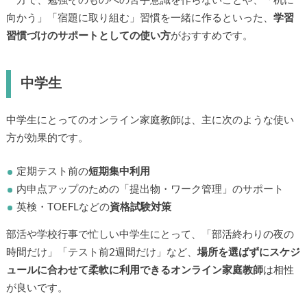
一方で、勉強そのものへの苦手意識を作らないことや、「机に
向かう」「宿題に取り組む」習慣を一緒に作るといった、
学習
習慣づけのサポートとしての使い方
がおすすめです。
中学生
中学生にとってのオンライン家庭教師は、主に次のような使い
方が効果的です。
定期テスト前の
短期集中利用
内申点アップのための「提出物・ワーク管理」のサポート
英検・TOEFLなどの
資格試験対策
部活や学校行事で忙しい中学生にとって、「部活終わりの夜の
時間だけ」「テスト前2週間だけ」など、
場所を選ばずにスケジ
ュールに合わせて柔軟に利用できるオンライン家庭教師
は相性
が良いです。