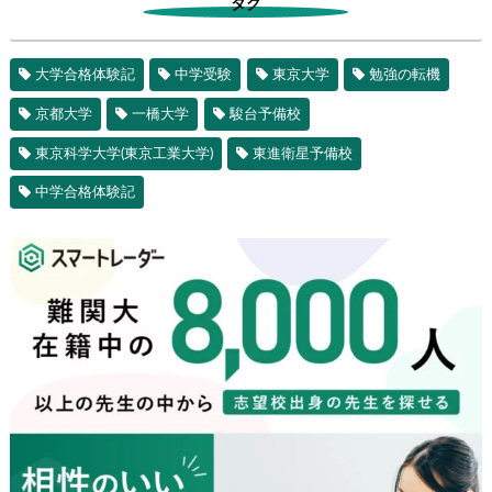
タグ
大学合格体験記
中学受験
東京大学
勉強の転機
京都大学
一橋大学
駿台予備校
東京科学大学(東京工業大学)
東進衛星予備校
中学合格体験記