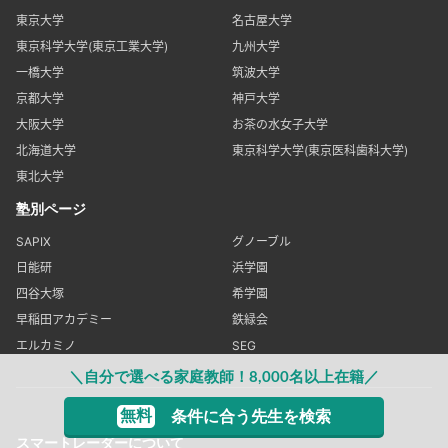
東京大学
名古屋大学
東京科学大学(東京工業大学)
九州大学
一橋大学
筑波大学
京都大学
神戸大学
大阪大学
お茶の水女子大学
北海道大学
東京科学大学(東京医科歯科大学)
東北大学
塾別ページ
SAPIX
グノーブル
日能研
浜学園
四谷大塚
希学園
早稲田アカデミー
鉄緑会
エルカミノ
SEG
＼自分で選べる家庭教師！8,000名以上在籍／
無料
条件に合う先生を検索
スマートレーダーについて