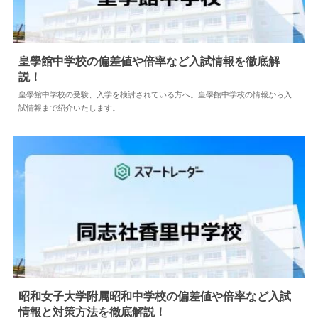
皇學館中学校の偏差値や倍率など入試情報を徹底解
説！
2024.04.02
中学情報
皇學館中学校の受験、入学を検討されている方へ。皇學館中学校の情報から入
試情報まで紹介いたします。
昭和女子大学附属昭和中学校の偏差値や倍率など入試
情報と対策方法を徹底解説！