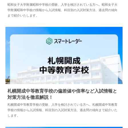
2026.07.16
中学情報
昭和女子大学附属昭和中学校の受験、入学を検討されている方へ。昭和女子大
学附属昭和中学校の情報から入試情報、科目別の入試対策方法、過去問の傾向
まで紹介いたします。
札幌開成中等教育学校の偏差値や倍率など入試情報と
対策方法を徹底解説！
2024.04.18
中学情報
札幌開成中等教育学校の受験、入学を検討されている方へ。札幌開成中等教育
学校の情報から入試情報、科目別の入試対策方法、過去問の傾向まで紹介いた
します。