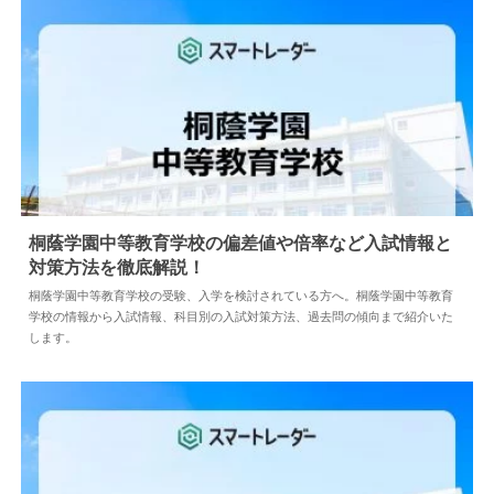
桐蔭学園中等教育学校の偏差値や倍率など入試情報と
対策方法を徹底解説！
2026.07.16
中学情報
桐蔭学園中等教育学校の受験、入学を検討されている方へ。桐蔭学園中等教育
学校の情報から入試情報、科目別の入試対策方法、過去問の傾向まで紹介いた
します。