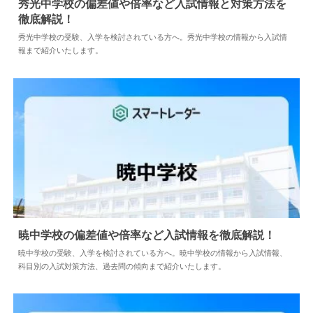
秀光中学校の偏差値や倍率など入試情報と対策方法を
徹底解説！
2024.04.02
中学情報
秀光中学校の受験、入学を検討されている方へ。秀光中学校の情報から入試情
報まで紹介いたします。
暁中学校の偏差値や倍率など入試情報を徹底解説！
暁中学校の受験、入学を検討されている方へ。暁中学校の情報から入試情報、
科目別の入試対策方法、過去問の傾向まで紹介いたします。
2024.04.02
中学情報