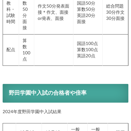
教
数
国語50分
作文50分発表面
総合問題
科・
50
算数50分
接＊作文、面接
30分作文
試験
分
英語20分
or発表、面接
30分面接
時間
面
面接
接
算
国語100点
数
配点
算数100点
100
英語20点
点
野田学園中入試の合格者や倍率
2024年度野田学園中入試結果
一般
一般