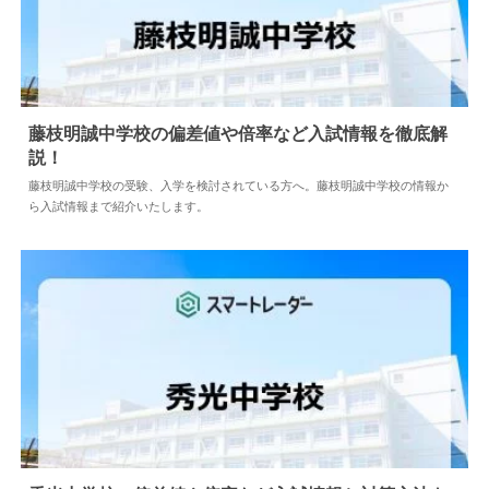
藤枝明誠中学校の偏差値や倍率など入試情報を徹底解
説！
2026.08.04
中学情報
藤枝明誠中学校の受験、入学を検討されている方へ。藤枝明誠中学校の情報か
ら入試情報まで紹介いたします。