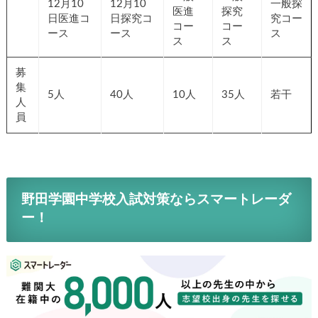
12月10
12月10
一般探
医進
探究
日医進コ
日探究コ
究コー
コー
コー
ース
ース
ス
ス
ス
募
集
5人
40人
10人
35人
若干
人
員
野田学園中学校入試対策ならスマートレーダ
ー！