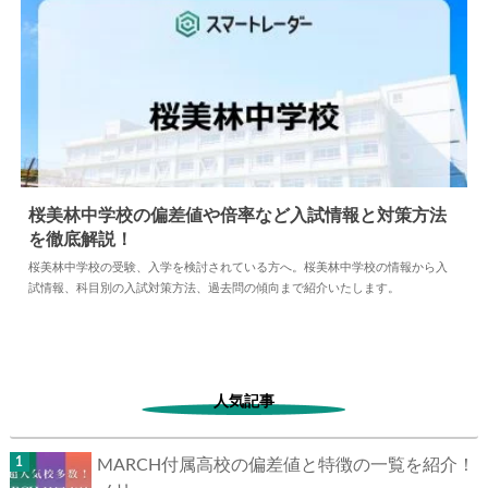
桜美林中学校の偏差値や倍率など入試情報と対策方法
を徹底解説！
2024.04.02
中学情報
桜美林中学校の受験、入学を検討されている方へ。桜美林中学校の情報から入
試情報、科目別の入試対策方法、過去問の傾向まで紹介いたします。
人気記事
MARCH付属高校の偏差値と特徴の一覧を紹介！