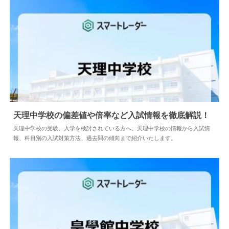
天理中学校の偏差値や倍率など入試情報を徹底解説！
天理中学校の受験、入学を検討されている方へ。天理中学校の情報から入試情
報、科目別の入試対策方法、過去問の傾向まで紹介いたします。
2024.04.02
中学情報