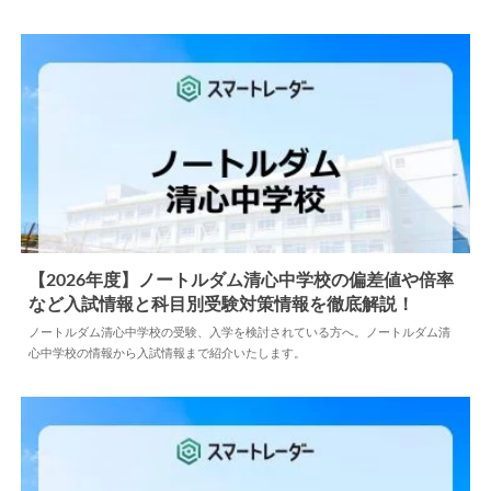
【2026年度】ノートルダム清心中学校の偏差値や倍率
など入試情報と科目別受験対策情報を徹底解説！
2025.07.03
中学情報
ノートルダム清心中学校の受験、入学を検討されている方へ。ノートルダム清
心中学校の情報から入試情報まで紹介いたします。