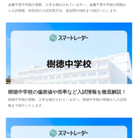
2024.04.02
中学情報
金蘭千里中学校の受験、入学を検討されている方へ。金蘭千里中学校の情報か
ら入試情報、科目別の入試対策方法、過去問の傾向まで紹介いたします。
樹徳中学校の偏差値や倍率など入試情報を徹底解説！
樹徳中学校の受験、入学を検討されている方へ。樹徳中学校の情報から入試情
報まで紹介いたします。
2024.04.02
中学情報