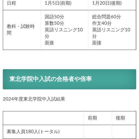
日程
1月5日(前期)
1月20日(後期)
国語50分
総合問題60分
算数50分
作文40分
教科・試験時
英語リスニング10
英語リスニング10
間
分
分
面接
面接
東北学院中入試の合格者や倍率
2024年度東北学院中入試結果
前期
後期
募集人員180人(トータル)