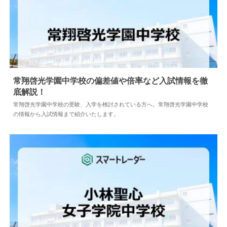
常翔啓光学園中学校の偏差値や倍率など入試情報を徹
底解説！
2026.08.04
中学情報
常翔啓光学園中学校の受験、入学を検討されている方へ。常翔啓光学園中学校
の情報から入試情報まで紹介いたします。