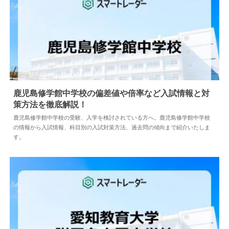
鹿児島修学館中学校の偏差値や倍率など入試情報と対
策方法を徹底解説！
2024.05.10
中学情報
鹿児島修学館中学校の受験、入学を検討されている方へ。鹿児島修学館中学校
の情報から入試情報、科目別の入試対策方法、過去問の傾向まで紹介いたしま
す。