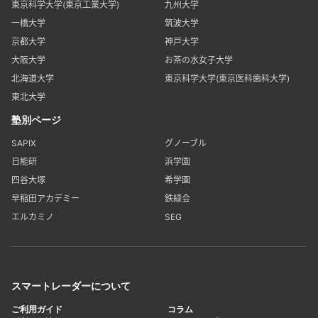
東京科学大学(東京工業大学)
九州大学
一橋大学
筑波大学
京都大学
神戸大学
大阪大学
お茶の水女子大学
北海道大学
東京科学大学(東京医科歯科大学)
東北大学
塾別ページ
SAPIX
グノーブル
日能研
浜学園
四谷大塚
希学園
早稲田アカデミー
鉄緑会
エルカミノ
SEG
スマートレーダーについて
ご利用ガイド
コラム