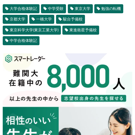
大学合格体験記
中学受験
東京大学
勉強の転機
京都大学
一橋大学
駿台予備校
東京科学大学(東京工業大学)
東進衛星予備校
中学合格体験記