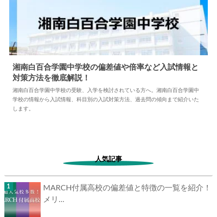
湘南白百合学園中学校の偏差値や倍率など入試情報と
対策方法を徹底解説！
2024.09.27
中学情報
湘南白百合学園中学校の受験、入学を検討されている方へ。湘南白百合学園中
学校の情報から入試情報、科目別の入試対策方法、過去問の傾向まで紹介いた
します。
人気記事
MARCH付属高校の偏差値と特徴の一覧を紹介！
メリ...