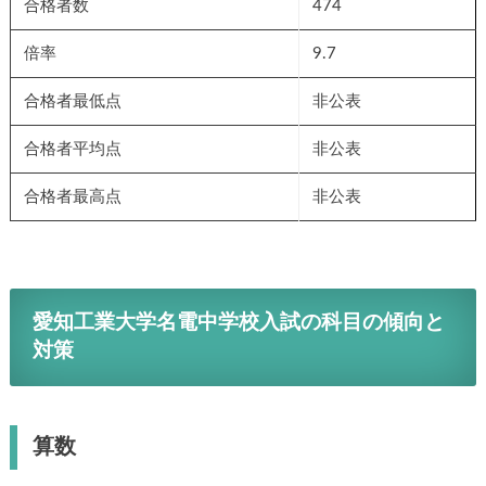
合格者数
474
倍率
9.7
合格者最低点
非公表
合格者平均点
非公表
合格者最高点
非公表
愛知工業大学名電中学校入試の科目の傾向と
対策
算数