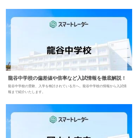
龍谷中学校の偏差値や倍率など入試情報を徹底解説！
龍谷中学校の受験、入学を検討されている方へ。龍谷中学校の情報から入試情
報まで紹介いたします。
2024.04.02
中学情報