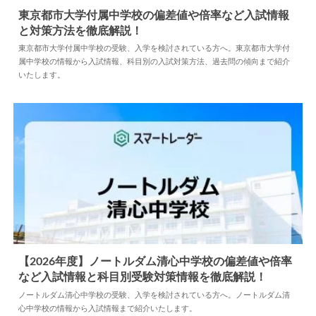
東京都市大学付属中学校の偏差値や倍率など入試情報
と対策方法を徹底解説！
2026.07.02
中学情報
東京都市大学付属中学校の受験、入学を検討されている方へ。東京都市大学付
属中学校の情報から入試情報、科目別の入試対策方法、過去問の傾向まで紹介
いたします。
【2026年度】ノートルダム清心中学校の偏差値や倍率
など入試情報と科目別受験対策情報を徹底解説！
2025.07.03
中学情報
ノートルダム清心中学校の受験、入学を検討されている方へ。ノートルダム清
心中学校の情報から入試情報まで紹介いたします。