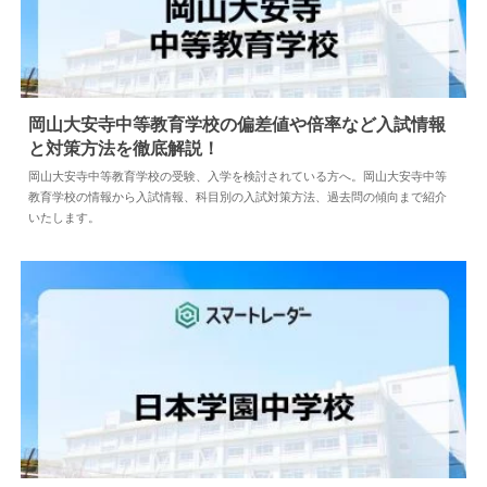
岡山大安寺中等教育学校の偏差値や倍率など入試情報
と対策方法を徹底解説！
2024.04.18
中学情報
岡山大安寺中等教育学校の受験、入学を検討されている方へ。岡山大安寺中等
教育学校の情報から入試情報、科目別の入試対策方法、過去問の傾向まで紹介
いたします。