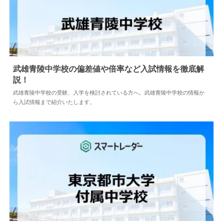
武雄青陵中学校の偏差値や倍率など入試情報を徹底解
説！
2024.04.18
中学情報
武雄青陵中学校の受験、入学を検討されている方へ。武雄青陵中学校の情報か
ら入試情報まで紹介いたします。