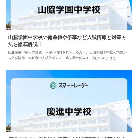
山脇学園中学校の偏差値や倍率など入試情報と対策方
法を徹底解説！
2024.04.02
中学情報
山脇学園中学校の受験、入学を検討されている方へ。山脇学園中学校の情報か
ら入試情報、科目別の入試対策方法、過去問の傾向まで紹介いたします。