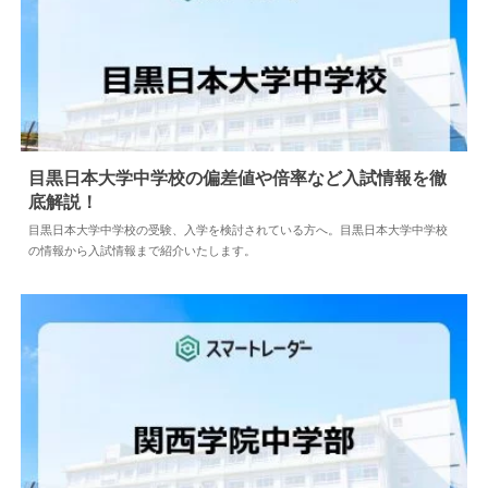
目黒日本大学中学校の偏差値や倍率など入試情報を徹
底解説！
2024.04.02
中学情報
目黒日本大学中学校の受験、入学を検討されている方へ。目黒日本大学中学校
の情報から入試情報まで紹介いたします。