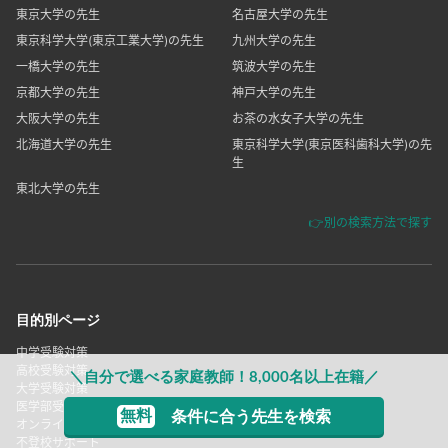
東京大学の先生
名古屋大学の先生
東京科学大学(東京工業大学)の先生
九州大学の先生
一橋大学の先生
筑波大学の先生
京都大学の先生
神戸大学の先生
大阪大学の先生
お茶の水女子大学の先生
北海道大学の先生
東京科学大学(東京医科歯科大学)の先
生
東北大学の先生
👉別の検索方法で探す
目的別ページ
中学受験対策
高校受験対策
＼自分で選べる家庭教師！8,000名以上在籍／
大学受験対策
医学部受験対策
無料
条件に合う先生を検索
オンライン指導
不登校サポート