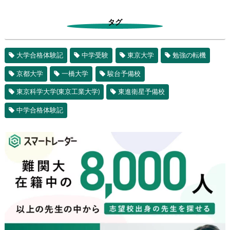
タグ
大学合格体験記
中学受験
東京大学
勉強の転機
京都大学
一橋大学
駿台予備校
東京科学大学(東京工業大学)
東進衛星予備校
中学合格体験記