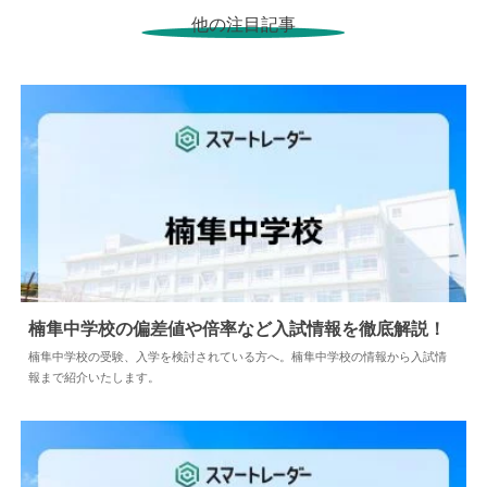
他の注目記事
楠隼中学校の偏差値や倍率など入試情報を徹底解説！
楠隼中学校の受験、入学を検討されている方へ。楠隼中学校の情報から入試情
報まで紹介いたします。
2024.04.18
中学情報