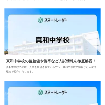
真和中学校の偏差値や倍率など入試情報を徹底解説！
真和中学校の受験、入学を検討されている方へ。真和中学校の情報から入試情
報まで紹介いたします。
2024.04.02
中学情報