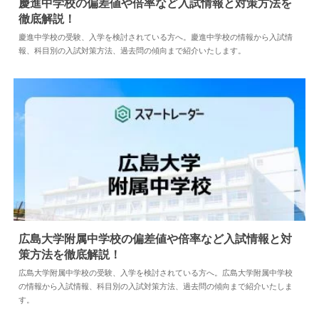
慶進中学校の偏差値や倍率など入試情報と対策方法を
徹底解説！
2024.04.02
中学情報
慶進中学校の受験、入学を検討されている方へ。慶進中学校の情報から入試情
報、科目別の入試対策方法、過去問の傾向まで紹介いたします。
広島大学附属中学校の偏差値や倍率など入試情報と対
策方法を徹底解説！
2025.03.03
中学情報
広島大学附属中学校の受験、入学を検討されている方へ。広島大学附属中学校
の情報から入試情報、科目別の入試対策方法、過去問の傾向まで紹介いたしま
す。