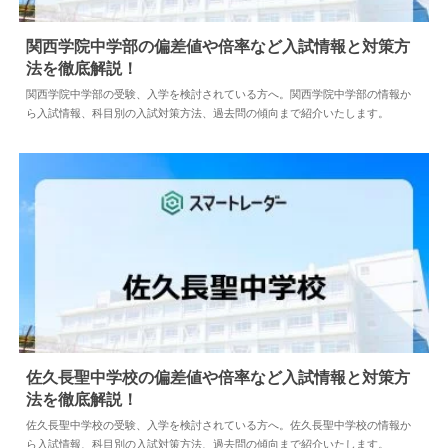
関西学院中学部の偏差値や倍率など入試情報と対策方
法を徹底解説！
2026.07.11
中学情報
関西学院中学部の受験、入学を検討されている方へ。関西学院中学部の情報か
ら入試情報、科目別の入試対策方法、過去問の傾向まで紹介いたします。
佐久長聖中学校の偏差値や倍率など入試情報と対策方
法を徹底解説！
2024.04.02
中学情報
佐久長聖中学校の受験、入学を検討されている方へ。佐久長聖中学校の情報か
ら入試情報、科目別の入試対策方法、過去問の傾向まで紹介いたします。