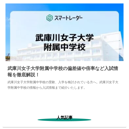
武庫川女子大学附属中学校の偏差値や倍率など入試情
報を徹底解説！
2024.04.02
中学情報
武庫川女子大学附属中学校の受験、入学を検討されている方へ。武庫川女子大
学附属中学校の情報から入試情報まで紹介いたします。
人気記事