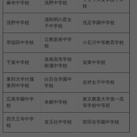
麻布中学校
浅野中学校
校
浦和明の星女
浅野中学校
洗足学園中学校
子中学校
立教新座中学
早稲田中学校
小石川中等教育学校
校
洛南高等学校
千葉中学校
栄東中学校
附属中学校
東邦大学付属
白百合学園中
吉祥女子中学校
東邦中学校
学校
広尾学園中学
東京農業大学第一高
本郷中学校
校
等学校中等部
四天王寺中学
攻玉社中学校
世田谷学園中学校
校