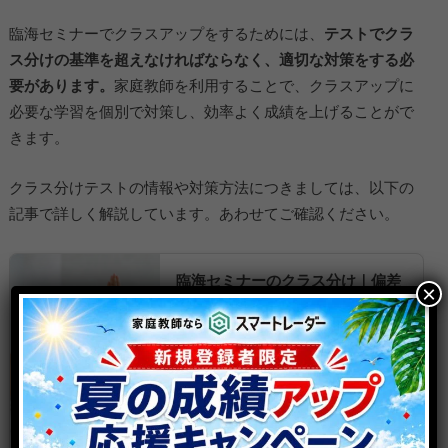
臨海セミナーでクラスアップをするためには、
テストでクラ
ス分けの基準を超えなければならなく、適切な対策をする必
要があります。
家庭教師を利用することで、クラスアップに
必要な学習を個別で対策し、効率よく成績を上げることがで
きます。
クラス分けテストの情報や対策方法につきましては、以下の
記事で詳しく解説しています。あわせてご確認ください。
臨海セミナーのクラス分け｜偏差
×
値基準・クラスアップ対策と各コ
ースの特徴を徹底解説
臨海セミナーに通われているご家
庭の中には、「上位クラスに入り
たい」「クラスを維持したい」と
いう悩みをお持ちの方もいらっし