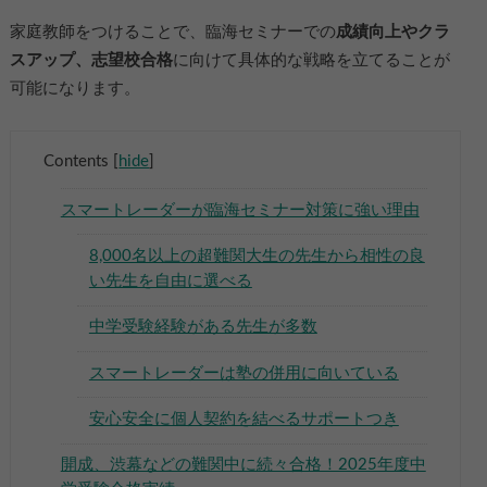
家庭教師をつけることで、臨海セミナーでの
成績向上やクラ
スアップ、志望校合格
に向けて具体的な戦略を立てることが
可能になります。
Contents
[
hide
]
スマートレーダーが臨海セミナー対策に強い理由
8,000名以上の超難関大生の先生から相性の良
い先生を自由に選べる
中学受験経験がある先生が多数
スマートレーダーは塾の併用に向いている
安心安全に個人契約を結べるサポートつき
開成、渋幕などの難関中に続々合格！2025年度中