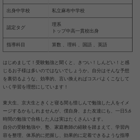
出身中学校
私立麻布中学校
理系
認定タグ
トップ中高一貫校出身
指導科目
算数 、理科 、国語 、英語
はじめまして！受験勉強と聞くと、きつい！しんどい！と感
じるお子様は多いのではないでしょうか。自分はそんな予想
を裏切るような、効率的、言い換えればコスパよくこなして
いく学習を理想にしています！
東大生、京大生ときくと寝る間も惜しんで勉強した人をイメ
ージするかもしれませんが、僕自身、また友達にも、一日5,6
時間の勉強で合格した人は実はたくさんいます。
自分の受験勉強や、塾、家庭教師の経験を踏まえて、学習内
容を整理、体系的に把握し、効果的に定着できるような指導