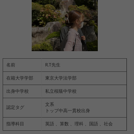
名前
R.T先生
在籍大学学部
東京大学法学部
出身中学校
私立桜蔭中学校
文系
認定タグ
トップ中高一貫校出身
指導科目
英語 、算数 、理科 、国語 、社会