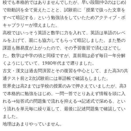
校でも本格的ではありませんでしたが、早い段階(中2のはじめ)
で助動詞を全て覚えたことと、試験前に「授業で扱った文章を
すべて暗記する」という勉強法をしていたためアクティブ・ボ
キャブラリーが増えました。
高校ではいっそう英語と数学に力を入れて、英語は単語のレベ
ルを上げて、親にも協力してもらって暗記しました。また塾の
課題も難易度が上がったので、その予習復習で済むほどでし
た。数学は中学の頃と同様ですが、直前期は必ず毎日一年分解
くようにしていて、1980年代まで遡りました。
古文・漢文は過去問演習とその復習を中心として、また高3の共
通テスト前と2次試験前には単語帳で確認もしました。
世界史は高2までは学校の授業のみで押さえていましたが、高3
で本格的に勉強をはじめ、一問一答でとりあえず情報を頭に入
れる→短答式の問題集で流れを抑える→記述式で深める、とい
う流れを単元毎に繰り返して、最後に記述問題集で確認してい
ました。
地理はあまりやっていません。