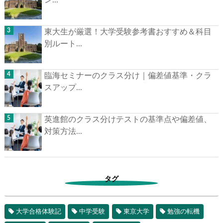
東大生が厳選！大学受験参考書おすすめ＆科目
別ルート...
臨海セミナーのクラス分け｜偏差値基準・クラ
スアップ...
英進館のクラス分けテストの基準点や偏差値、
対策方法...
タグ
大学合格体験記
中学受験
東京大学
勉強の転機