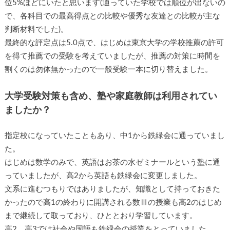
位5%ほどにいたと思います(通っていた学校では順位が出ないの
で、各科目での最高得点との比較や優秀な友達との比較が主な
判断材料でした)。
最終的な評定点は5.0点で、はじめは東京大学の学校推薦の許可
を得て推薦での受験を考えていましたが、推薦の対策に時間を
割くのは勿体無かったので一般受験一本に切り替えました。
大学受験対策も含め、塾や家庭教師は利用されてい
ましたか？
指定校になっていたこともあり、中1から鉄緑会に通っていまし
た。
はじめは数学のみで、英語はお茶の水ゼミナールという塾に通
っていましたが、高2から英語も鉄緑会に変更しました。
文系に進むつもりではありましたが、知識として持っておきた
かったので高1の終わりに開講される数Ⅲの授業も高2のはじめ
まで継続して取っており、ひととおり学習しています。
高2、高3では社会や国語も鉄緑会の授業をとっていました。