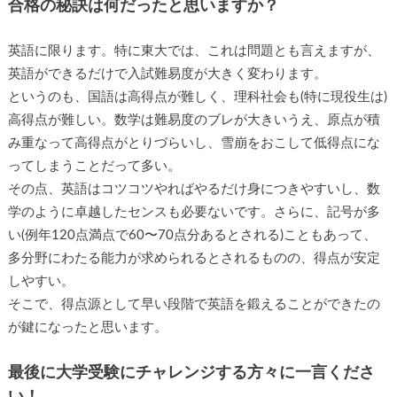
合格の秘訣は何だったと思いますか？
英語に限ります。特に東大では、これは問題とも言えますが、
英語ができるだけで入試難易度が大きく変わります。
というのも、国語は高得点が難しく、理科社会も(特に現役生は)
高得点が難しい。数学は難易度のブレが大きいうえ、原点が積
み重なって高得点がとりづらいし、雪崩をおこして低得点にな
ってしまうことだって多い。
その点、英語はコツコツやればやるだけ身につきやすいし、数
学のように卓越したセンスも必要ないです。さらに、記号が多
い(例年120点満点で60〜70点分あるとされる)こともあって、
多分野にわたる能力が求められるとされるものの、得点が安定
しやすい。
そこで、得点源として早い段階で英語を鍛えることができたの
が鍵になったと思います。
最後に大学受験にチャレンジする方々に一言くださ
い！