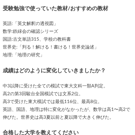
受験勉強で使っていた教材/おすすめの教材
英語:「英文解釈の透視図」
数学:鉄緑会の確認シリーズ
国語:古文単語315、学校の教科書
世界史:「判る！解ける！書ける！世界史論述」
地理:「地理の研究」
成績はどのように変化していきましたか？
中3以降に受けた全ての模試で東大文科一類A判定。
高2の第3回駿台全国模試では文系2位。
高3で受けた東大模試では最低116位、最高8位。
英語、国語、地理は特に変化がなかったが、数学は高1〜高2で
伸びた。世界史は高3夏以前と夏以降で大きく伸びた。
合格した大学を教えてください