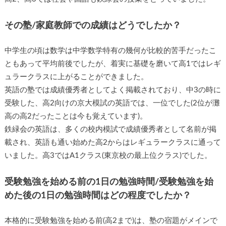
その塾/家庭教師での成績はどうでしたか？
中学生の頃は数学は中学数学特有の幾何が比較的苦手だったこ
ともあって平均前後でしたが、着実に基礎を磨いて高1ではレギ
ュラークラスに上がることができました。
英語の塾では成績優秀者としてよく掲載されており、中3の時に
受験した、高2向けの京大模試の英語では、一位でした(2位が灘
高の高2だったことは今も覚えています)。
鉄緑会の英語は、多くの校内模試で成績優秀者として名前が掲
載され、英語も通い始めた高2からはレギュラークラスに通って
いました。高3ではA1クラス(東京校の最上位クラス)でした。
受験勉強を始める前の1日の勉強時間/受験勉強を始
めた後の1日の勉強時間はどの程度でしたか？
本格的に受験勉強を始める前(高2まで)は、塾の宿題がメインで