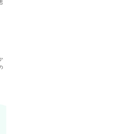
思
た
か
の