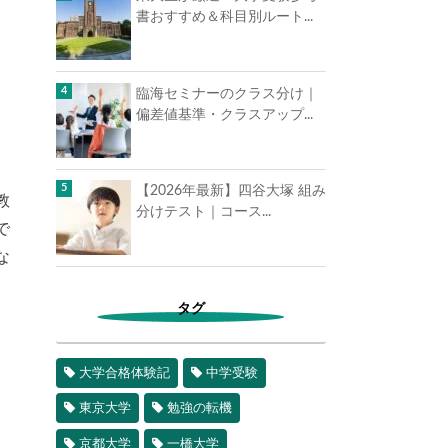
書おすすめ＆科目別ルート...
臨海セミナーのクラス分け｜
偏差値基準・クラスアップ...
【2026年最新】四谷大塚 組み
教
分けテスト｜コース...
で
な
タグ
大学合格体験記
中学受験
東京大学
勉強の転機
京都大学
一橋大学