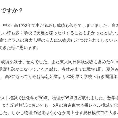
んですか？
、中3・高1の2年で中だるみし成績も落ちてしまいました。高
ない時も多く学校で友達と喋ったりすることも多かったと思い
験でクラスの東大志望の友人に50点差ほどつけられてしまいシ
てきた様に思います。
な成績を残せませんでした。また東大同日体験受験も含めた3つ
基礎も疎かになっていると感じ、春休みまでに数学1冊、夏休
、高3になってからは毎朝始業より30分早く学校へ行き問題集
スト模試では化学が90点、物理が85点ほど取れました。数学
した。また記述模試においても、6月の東進東大本番レベル模試で
ました。しかし物理の記述はなかなか向上せず夏秋模試での大き