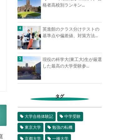
格者高校別ランキン...
英進館のクラス分けテストの
基準点や偏差値、対策方法...
現役の科学大(東工大)生が厳選
した最高の大学受験参...
タグ
大学合格体験記
中学受験
東京大学
勉強の転機
庭
京都大学
一橋大学