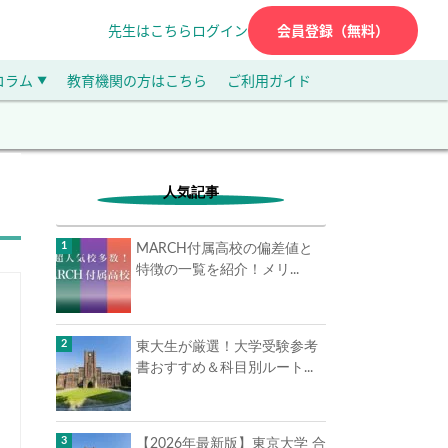
先生はこちら
ログイン
会員登録（無料）
コラム
教育機関の方はこちら
ご利用ガイド
▼
人気記事
MARCH付属高校の偏差値と
特徴の一覧を紹介！メリ...
東大生が厳選！大学受験参考
書おすすめ＆科目別ルート...
【2026年最新版】東京大学 合