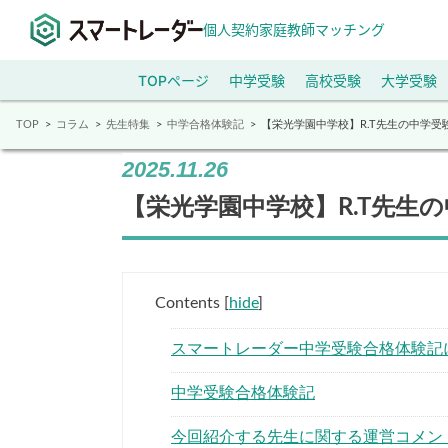
個人契約家庭教師マッチング
TOPページ
中学受験
高校受験
大学受験
TOP
コラム
先生特集
中学合格体験記
【栄光学園中学校】R.T先生の中学受
2025.11.26
【栄光学園中学校】R.T先生
Contents
[
hide
]
スマートレーダー中学受験合格体験記
中学受験合格体験記
今回紹介する先生に関する運営コメン