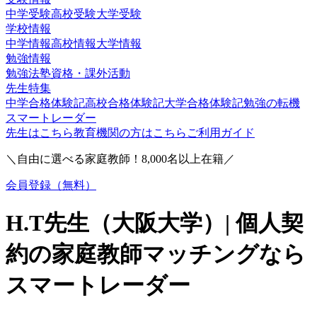
中学受験
高校受験
大学受験
学校情報
中学情報
高校情報
大学情報
勉強情報
勉強法
塾
資格・課外活動
先生特集
中学合格体験記
高校合格体験記
大学合格体験記
勉強の転機
スマートレーダー
先生はこちら
教育機関の方はこちら
ご利用ガイド
＼自由に選べる家庭教師！
8,000
名以上在籍／
会員登録（無料）
H.T
先生（
大阪大学
）| 個人契
約の家庭教師マッチングなら
スマートレーダー