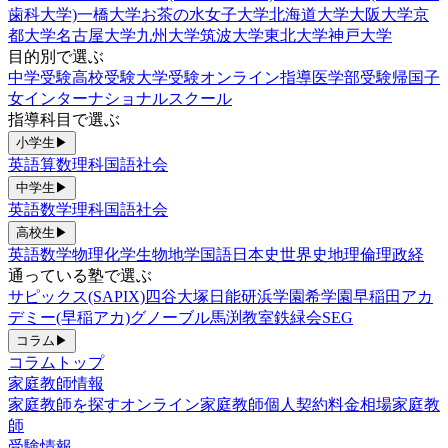
歯科大学)
一橋大学
お茶の水女子大学
北海道大学
大阪大学
京
都大学
名古屋大学
九州大学
筑波大学
東北大学
神戸大学
目的別で選ぶ
中学受験
高校受験
大学受験
オンライン指導
医学部受験
帰国子
女
インターナショナルスクール
指導科目で選ぶ
小学生
▶
英語
算数
理科
国語
社会
中学生
▶
英語
数学
理科
国語
社会
高校生
▶
英語
数学
物理
化学
生物
地学
国語
日本史
世界史
地理
倫理政経
通っている塾で選ぶ
サピックス(SAPIX)
四谷大塚
日能研
浜学園
希学園
早稲田アカ
デミー(早稲アカ)
グノーブル
馬渕教室
鉄緑会
SEG
コラム
▶
コラムトップ
家庭教師情報
家庭教師を探す
オンライン家庭教師
個人契約
料金相場
家庭教
師
受験情報