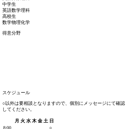
中学生
英語
数学
理科
高校生
数学
物理
化学
得意分野
スケジュール
○以外は要相談となりますので、個別にメッセージにて確認
してください。
月
火
水
木
金
土
日
8
:00
○