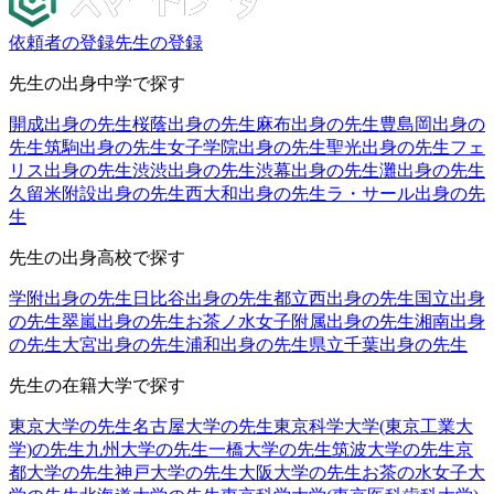
依頼者の登録
先生の登録
先生の出身中学で探す
開成出身の先生
桜蔭出身の先生
麻布出身の先生
豊島岡出身の
先生
筑駒出身の先生
女子学院出身の先生
聖光出身の先生
フェ
リス出身の先生
渋渋出身の先生
渋幕出身の先生
灘出身の先生
久留米附設出身の先生
西大和出身の先生
ラ・サール出身の先
生
先生の出身高校で探す
学附出身の先生
日比谷出身の先生
都立西出身の先生
国立出身
の先生
翠嵐出身の先生
お茶ノ水女子附属出身の先生
湘南出身
の先生
大宮出身の先生
浦和出身の先生
県立千葉出身の先生
先生の在籍大学で探す
東京大学の先生
名古屋大学の先生
東京科学大学(東京工業大
学)の先生
九州大学の先生
一橋大学の先生
筑波大学の先生
京
都大学の先生
神戸大学の先生
大阪大学の先生
お茶の水女子大