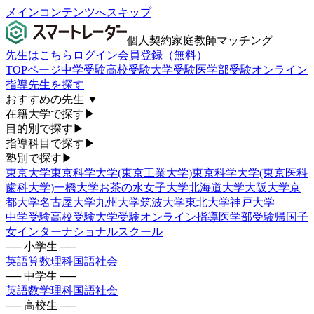
メインコンテンツへスキップ
個人契約家庭教師マッチング
先生はこちら
ログイン
会員登録（無料）
TOPページ
中学受験
高校受験
大学受験
医学部受験
オンライン
指導
先生を探す
おすすめの先生
▼
在籍大学で探す
▶
目的別で探す
▶
指導科目で探す
▶
塾別で探す
▶
東京大学
東京科学大学(東京工業大学)
東京科学大学(東京医科
歯科大学)
一橋大学
お茶の水女子大学
北海道大学
大阪大学
京
都大学
名古屋大学
九州大学
筑波大学
東北大学
神戸大学
中学受験
高校受験
大学受験
オンライン指導
医学部受験
帰国子
女
インターナショナルスクール
── 小学生 ──
英語
算数
理科
国語
社会
── 中学生 ──
英語
数学
理科
国語
社会
── 高校生 ──