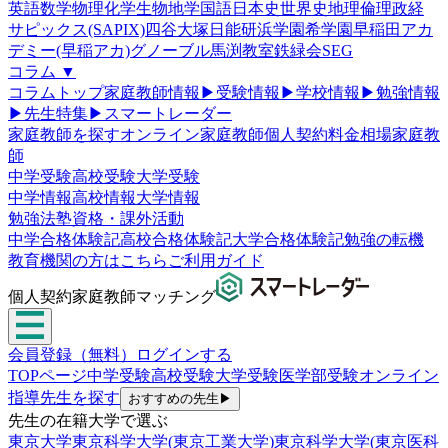
英語
数学
物理
化学
生物
地学
国語
日本史
世界史
地理
倫理政経
サピックス(SAPIX)
四谷大塚
日能研
浜学園
希学園
早稲田アカ
デミー(早稲アカ)
グノーブル
馬渕教室
鉄緑会
SEG
コラム
▼
コラムトップ
家庭教師情報
▶
受験情報
▶
学校情報
▶
勉強情報
▶
先生特集
▶
スマートレーダー
家庭教師を探す
オンライン家庭教師
個人契約
料金相場
家庭教
師
中学受験
高校受験
大学受験
中学情報
高校情報
大学情報
勉強法
塾
資格・課外活動
中学合格体験記
高校合格体験記
大学合格体験記
勉強の転機
教育機関の方はこちら
ご利用ガイド
個人契約家庭教師マッチング
会員登録（無料）
ログインする
TOPページ
中学受験
高校受験
大学受験
医学部受験
オンライン
指導
先生を探す
おすすめの先生
▶
先生の在籍大学で選ぶ
東京大学
東京科学大学(東京工業大学)
東京科学大学(東京医科