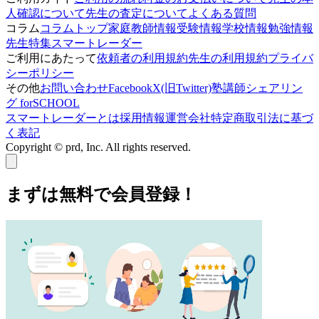
人確認について
先生の査定について
よくある質問
コラム
コラムトップ
家庭教師情報
受験情報
学校情報
勉強情報
先生特集
スマートレーダー
ご利用にあたって
依頼者の利用規約
先生の利用規約
プライバ
シーポリシー
その他
お問い合わせ
Facebook
X(旧Twitter)
塾講師シェアリン
グ forSCHOOL
スマートレーダーとは
採用情報
運営会社
特定商取引法に基づ
く表記
Copyright © prd, Inc. All rights reserved.
まずは無料で会員登録！