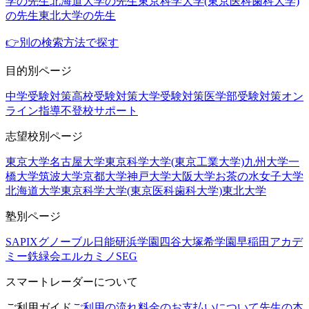
学の先生
北海道大学の先生
東京科学大学(東京医科歯科大学)
の先生
東北大学の先生
👉別の検索方法で探す
目的別ページ
中学受験対策
高校受験対策
大学受験対策
医学部受験対策
オン
ライン指導
不登校サポート
志望校別ページ
東京大学
名古屋大学
東京科学大学(東京工業大学)
九州大学
一
橋大学
筑波大学
京都大学
神戸大学
大阪大学
お茶の水女子大学
北海道大学
東京科学大学(東京医科歯科大学)
東北大学
塾別ページ
SAPIX
グノーブル
日能研
浜学園
四谷大塚
希学園
早稲田アカデ
ミー
鉄緑会
エルカミノ
SEG
スマートレーダーについて
ご利用ガイド
ご利用の流れ
料金のお支払いについて
先生の本