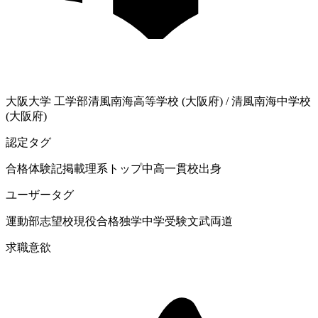
大阪大学
工学部
清風南海高等学校 (大阪府)
/
清風南海中学校
(大阪府)
認定タグ
合格体験記掲載
理系
トップ中高一貫校出身
ユーザータグ
運動部
志望校現役合格
独学
中学受験
文武両道
求職意欲