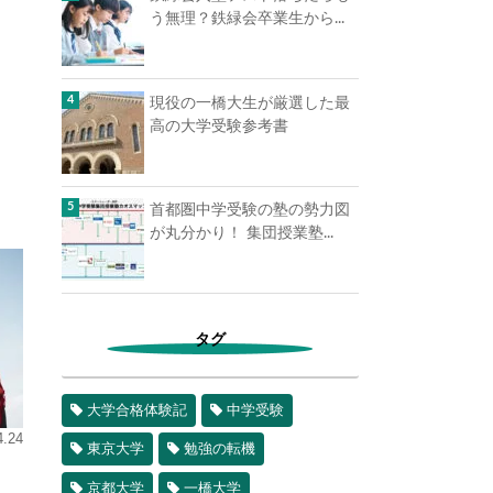
う無理？鉄緑会卒業生から...
現役の一橋大生が厳選した最
高の大学受験参考書
首都圏中学受験の塾の勢力図
が丸分かり！ 集団授業塾...
タグ
大学合格体験記
中学受験
4.24
東京大学
勉強の転機
京都大学
一橋大学