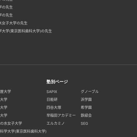
学の先生
学の先生
水女子大学の先生
学大学(東京医科歯科大学)の先生
塾別ページ
屋大学
SAPIX
グノーブル
大学
日能研
浜学園
大学
四谷大塚
希学園
大学
早稲田アカデミー
鉄緑会
の水女子大学
エルカミノ
SEG
科学大学(東京医科歯科大学)