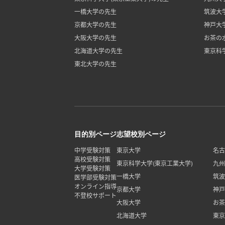
一橋大学の先生
筑波大
京都大学の先生
神戸大
大阪大学の先生
お茶の
北海道大学の先生
東京科
東北大学の先生
目的別ページ
志望校別ページ
中学受験対策
東京大学
名古
高校受験対策
東京科学大学(東京工業大学)
九州
大学受験対策
一橋大学
筑波
医学部受験対策
オンライン指導
京都大学
神戸
不登校サポート
大阪大学
お茶
北海道大学
東京