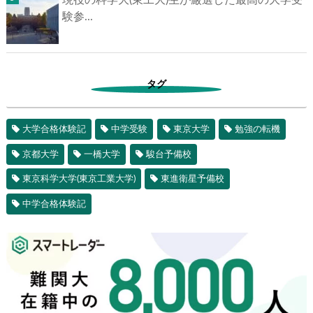
現役の科学大(東工大)生が厳選した最高の大学受
験参...
タグ
大学合格体験記
中学受験
東京大学
勉強の転機
京都大学
一橋大学
駿台予備校
東京科学大学(東京工業大学)
東進衛星予備校
中学合格体験記