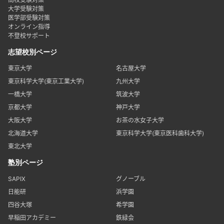
大学受験対策
医学部受験対策
オンライン指導
不登校サポート
志望校別ページ
東京大学
名古屋大学
東京科学大学(東京工業大学)
九州大学
一橋大学
筑波大学
京都大学
神戸大学
大阪大学
お茶の水女子大学
北海道大学
東京科学大学(東京医科歯科大学)
東北大学
塾別ページ
SAPIX
グノーブル
日能研
浜学園
四谷大塚
希学園
早稲田アカデミー
鉄緑会