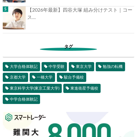
【2026年最新】四谷大塚 組み分けテスト｜コー
ス...
タグ
大学合格体験記
中学受験
東京大学
勉強の転機
京都大学
一橋大学
駿台予備校
東京科学大学(東京工業大学)
東進衛星予備校
中学合格体験記