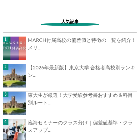
人気記事
MARCH付属高校の偏差値と特徴の一覧を紹介！
メリ...
【2026年最新版】東京大学 合格者高校別ランキ
ン...
東大生が厳選！大学受験参考書おすすめ＆科目
別ルート...
臨海セミナーのクラス分け｜偏差値基準・クラ
スアップ...