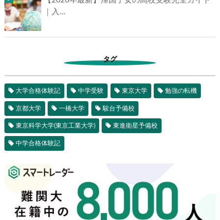
【2026年最新】帰国子女の高校受験完全ガイド
｜入...
タグ
大学合格体験記
中学受験
東京大学
勉強の転機
京都大学
一橋大学
駿台予備校
東京科学大学(東京工業大学)
東進衛星予備校
中学合格体験記