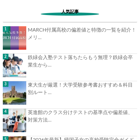
人気記事
MARCH付属高校の偏差値と特徴の一覧を紹介！
メリ...
▶
鉄緑会入塾テスト落ちたらもう無理？鉄緑会卒
▶
業生から...
東大生が厳選！大学受験参考書おすすめ＆科目
別ルート...
英進館のクラス分けテストの基準点や偏差値、
対策方法...