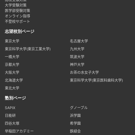
大学受験対策
医学部受験対策
オンライン指導
不登校サポート
志望校別ページ
東京大学
名古屋大学
東京科学大学(東京工業大学)
九州大学
一橋大学
筑波大学
京都大学
神戸大学
大阪大学
お茶の水女子大学
北海道大学
東京科学大学(東京医科歯科大学)
東北大学
塾別ページ
SAPIX
グノーブル
日能研
浜学園
四谷大塚
希学園
早稲田アカデミー
鉄緑会