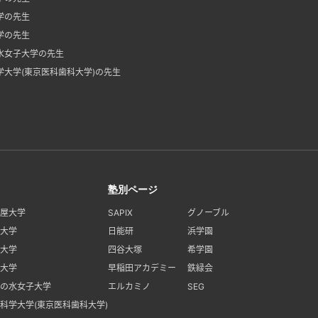
学の先生
学の先生
水女子大学の先生
学大学(東京医科歯科大学)の先生
塾別ページ
屋大学
SAPIX
グノーブル
大学
日能研
浜学園
大学
四谷大塚
希学園
大学
早稲田アカデミー
鉄緑会
の水女子大学
エルカミノ
SEG
科学大学(東京医科歯科大学)