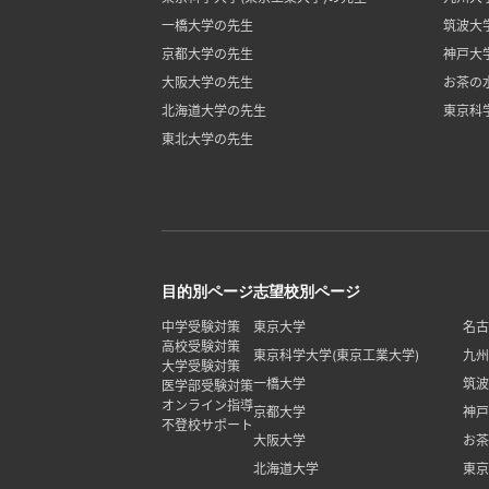
一橋大学の先生
筑波大
京都大学の先生
神戸大
大阪大学の先生
お茶の
北海道大学の先生
東京科
東北大学の先生
目的別ページ
志望校別ページ
中学受験対策
東京大学
名古
高校受験対策
東京科学大学(東京工業大学)
九州
大学受験対策
一橋大学
筑波
医学部受験対策
オンライン指導
京都大学
神戸
不登校サポート
大阪大学
お茶
北海道大学
東京