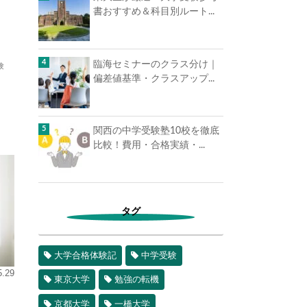
書おすすめ＆科目別ルート...
臨海セミナーのクラス分け｜
験
偏差値基準・クラスアップ...
関西の中学受験塾10校を徹底
比較！費用・合格実績・...
タグ
大学合格体験記
中学受験
5.29
東京大学
勉強の転機
京都大学
一橋大学