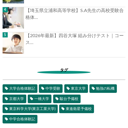
【埼玉県立浦和高等学校】S.A先生の高校受験合
格体...
【2026年最新】四谷大塚 組み分けテスト｜コー
ス...
タグ
大学合格体験記
中学受験
東京大学
勉強の転機
京都大学
一橋大学
駿台予備校
東京科学大学(東京工業大学)
東進衛星予備校
中学合格体験記