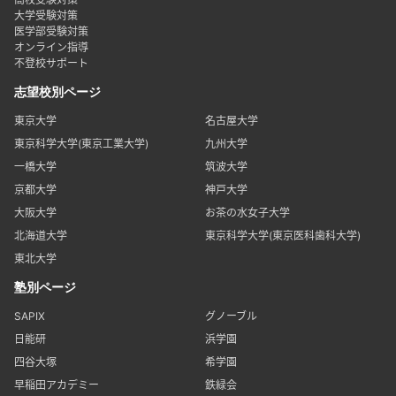
大学受験対策
医学部受験対策
オンライン指導
不登校サポート
志望校別ページ
東京大学
名古屋大学
東京科学大学(東京工業大学)
九州大学
一橋大学
筑波大学
京都大学
神戸大学
大阪大学
お茶の水女子大学
北海道大学
東京科学大学(東京医科歯科大学)
東北大学
塾別ページ
SAPIX
グノーブル
日能研
浜学園
四谷大塚
希学園
早稲田アカデミー
鉄緑会