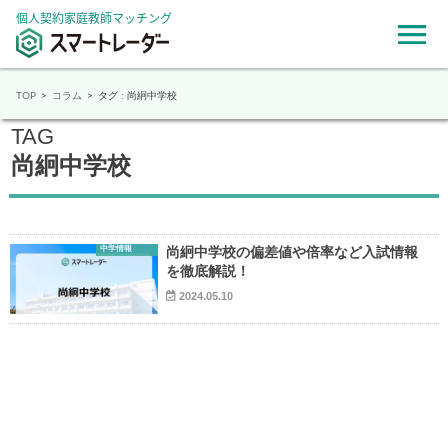
個人契約家庭教師マッチング
TOP
コラム
タグ : 尚絅中学校
TAG
尚絅中学校
中学情報
尚絅中学校の偏差値や倍率など入試情報
を徹底解説！
2024.05.10