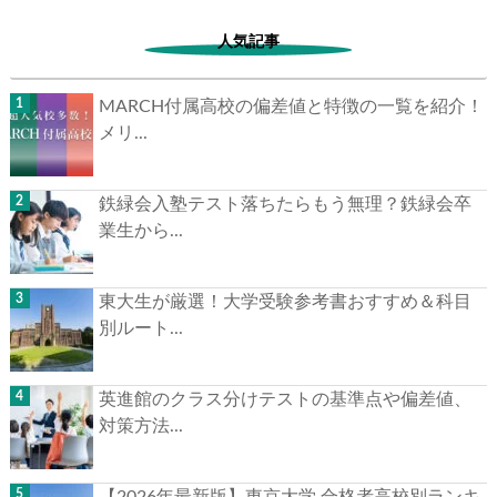
人気記事
MARCH付属高校の偏差値と特徴の一覧を紹介！
メリ...
▶
鉄緑会入塾テスト落ちたらもう無理？鉄緑会卒
▶
業生から...
東大生が厳選！大学受験参考書おすすめ＆科目
別ルート...
英進館のクラス分けテストの基準点や偏差値、
対策方法...