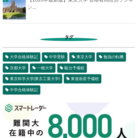
【2026年最新版】東京大学 合格者高校別ランキ
ン...
タグ
大学合格体験記
中学受験
東京大学
勉強の転機
京都大学
一橋大学
駿台予備校
東京科学大学(東京工業大学)
東進衛星予備校
中学合格体験記