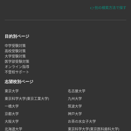
👉別の検索方法で探す
目的別ページ
中学受験対策
高校受験対策
大学受験対策
医学部受験対策
オンライン指導
不登校サポート
志望校別ページ
東京大学
名古屋大学
東京科学大学(東京工業大学)
九州大学
一橋大学
筑波大学
京都大学
神戸大学
大阪大学
お茶の水女子大学
北海道大学
東京科学大学(東京医科歯科大学)