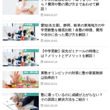
ら？費用や塾の選び方まであわせて解
説！
2024.12.27
中学受験
愛知(名古屋)、静岡、岐阜の東海地方の中
学受験塾を徹底比較！各塾の特徴、費用
や自分に合った選び方を解説！
▶
2024.10.01
▶
塾
【中学受験】栄光ゼミナールの特徴と
は？メリットとデメリットを解説！
2024.07.13
資格・課外活動
算数オリンピックの対策に塾や家庭教師
は効果的？
2022.10.11
塾
塾に通っているのに成績が上がらない？
その原因と解決方法をご紹介！
2021.02.24