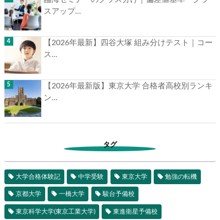
スアップ...
【2026年最新】四谷大塚 組み分けテスト｜コー
ス...
【2026年最新版】東京大学 合格者高校別ランキ
ン...
タグ
大学合格体験記
中学受験
東京大学
勉強の転機
京都大学
一橋大学
駿台予備校
東京科学大学(東京工業大学)
東進衛星予備校