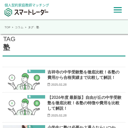
個人契約家庭教師マッチング
TOP
コラム
タグ : 塾
TAG
塾
塾
吉祥寺の中学受験塾を徹底比較！各塾の
費用から合格実績まで比較して解説！
2025.02.28
塾
【2026年度 最新版】自由が丘の中学受験
塾を徹底比較！各塾の特徴や費用を比較
して解説！
2025.02.28
塾
小学生に塾は必要か？通うならいつか