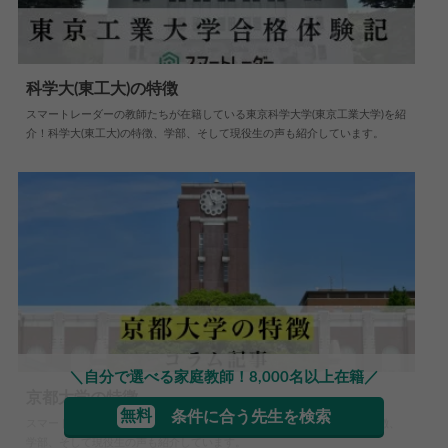
科学大(東工大)の特徴
スマートレーダーの教師たちが在籍している東京科学大学(東京工業大学)を紹
2026.05.28
大学情報
介！科学大(東工大)の特徴、学部、そして現役生の声も紹介しています。
＼自分で選べる家庭教師！8,000名以上在籍／
京都大学の特徴
無料
条件に合う先生を検索
スマートレーダーの教師たちが在籍している京都大学を紹介！京大の特徴、
2019.05.07
大学情報
学部、そして現役生の声も紹介しています。