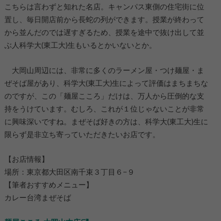
こちらは言わずと知れた名店。キャンパス東側の住宅街に位
置し、毎日開店前から長蛇の列ができます。授業が終わって
から並んだのでは遅すぎるため、授業を途中で抜け出して並
ぶ人科学大(東工大)生もいるとかいないとか。
大岡山周辺には、非常に多くのラーメン屋・つけ麺屋・ま
ぜそば屋があり、科学大(東工大)生によって評価はまちまちな
のですが、この「麺屋こころ」だけは、万人から圧倒的な支
持をうけています。むしろ、これが１位じゃないことが非常
に興味深いですね。まぜそば好きの方は、科学大(東工大)生に
限らず是非立ち寄っていただきたいお店です。
【お店情報】
場所：東京都大田区南千束３丁目６−９
【筆者おすすめメニュー】
カレー台湾まぜそば