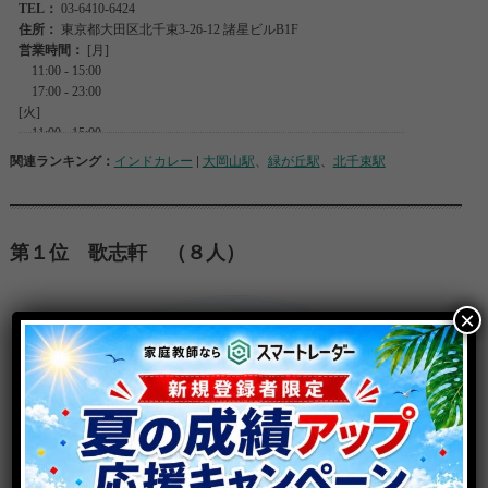
関連ランキング：
インドカレー
|
大岡山駅
、
緑が丘駅
、
北千束駅
第１位 歌志軒 （８人）
×