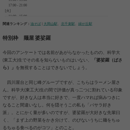
関連ランキング：
油そば
|
大岡山駅
、
北千束駅
、
緑が丘駅
特別枠 麺屋 婆娑羅
今回のアンケートでは名前があがらなかったものの、科学大
(東工大)生でその名を知らないものはいない、
「婆娑羅（ばさ
ら）」
を無視することはできないでしょう。
四川屋台と同じ峰グループですが、こちらはラーメン屋さ
ん。科学大(東工大)生の間で評価が真っ二つに割れている印象
ですが、好きな人は本当に好きで、一度ハマれば病みつきに
なること間違いなし。何を隠そうこの私も「バサラ好き
派」。とにかく量が多いのですが、婆娑羅が大好きな先輩曰
く、「まず上の野菜をかき分けて、のびないうちに麺をちゅ
るちゅる食べるのがコツ」とのこと。