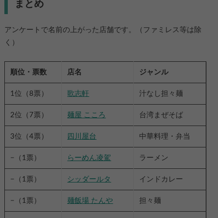
まとめ
アンケートで名前の上がった店舗です。（ファミレス等は除
く）
順位・票数
店名
ジャンル
1位（8票）
歌志軒
汁なし担々麺
2位（7票）
麺屋 こころ
台湾まぜそば
3位（4票）
四川屋台
中華料理・弁当
−（1票）
らーめん凌駕
ラーメン
−（1票）
シッダールタ
インドカレー
−（1票）
麺飯場 たんや
担々麺