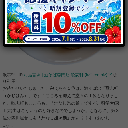
歌志軒 HP(
お品書き | 油そば専門店 歌志軒 (kajiken.biz)
)よ
り引用
お待たせいたしました。栄えある１位は、油そばの
「歌志軒
（かじけん）」
です！こころを抑えて堂々の１位となりまし
た。歌志軒もこころも、「汁なし系の麺」ですが、科学大(東
工大)生はこういうのが好きなのでしょうか。ちなみに、第３
位の四川屋台にも
「汁なし担々麵」
があります（おいし
い）。