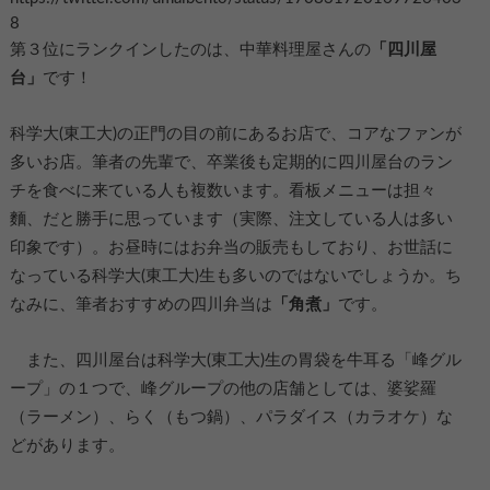
8
第３位にランクインしたのは、中華料理屋さんの
「四川屋
台」
です！
科学大(東工大)の正門の目の前にあるお店で、コアなファンが
多いお店。筆者の先輩で、卒業後も定期的に四川屋台のラン
チを食べに来ている人も複数います。看板メニューは担々
麵、だと勝手に思っています（実際、注文している人は多い
印象です）。お昼時にはお弁当の販売もしており、お世話に
なっている科学大(東工大)生も多いのではないでしょうか。ち
なみに、筆者おすすめの四川弁当は
「角煮」
です。
また、四川屋台は科学大(東工大)生の胃袋を牛耳る「峰グル
ープ」の１つで、峰グループの他の店舗としては、婆娑羅
（ラーメン）、らく（もつ鍋）、パラダイス（カラオケ）な
どがあります。