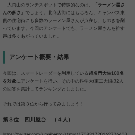
大岡山のランチスポットで特徴的なのは、
「ラーメン屋さ
んの多さ」
でしょう。北商店街にはもちろん、キャンパス東
側の住宅街にも多数のラーメン屋さんが点在し、しのぎを削
っています。今回のアンケートでも、ラーメン屋さんを推す
声は多くあがっていました。
アンケート概要・結果
今回は、スマートレーダーを利用している
超名門大生100名
を対象
にアンケートを行い、その中の科学大(東工大)生32人
の回答を集計してランキングとしました。
それでは第３位から行ってみましょう！
第３位 四川屋台 （４人）
https://twitter.com/umaibento/status/170831720169726403