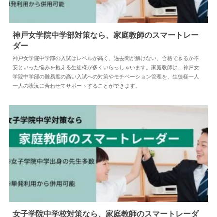
神戸女学院中学部対策なら、家庭教師のスマートレー
ダー
2025.02.03
中学受験
神戸女学院中学部の入試はレベルが高く、過去問が解けない、合格できるか不
安といった悩みを抱える生徒様が多くいらっしゃいます。家庭教師は、神戸女
学院中学部の難易度の高い入試への対策やモチベーション管理を、生徒様一人
一人の状況に合わせてサポートすることができます。
女子学院中学校対策なら、家庭教師のスマートレーダ