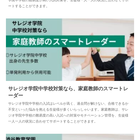
学院中学校の難易度が高い入試対策を、生徒様一人一人の状況に合わせてサポ
ートすることができます。
サレジオ学院中学校対策なら、家庭教師のスマートレ
ーダー
2025.01.15
中学受験
サレジオ学院中学校の入試はレベルが高く、過去問が解けない、合格できるか
不安といった悩みを抱える生徒様が多くいらっしゃいます。家庭教師は、サレ
ジオ学院中学校の難易度の高い入試への対策やモチベーション管理を、生徒様
一人一人の状況に合わせてサポートすることができます。