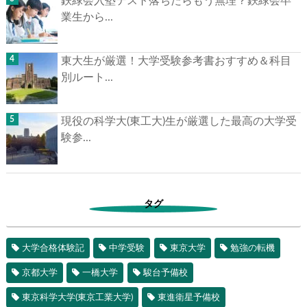
鉄緑会入塾テスト落ちたらもう無理？鉄緑会卒
業生から...
東大生が厳選！大学受験参考書おすすめ＆科目
別ルート...
現役の科学大(東工大)生が厳選した最高の大学受
験参...
タグ
大学合格体験記
中学受験
東京大学
勉強の転機
京都大学
一橋大学
駿台予備校
東京科学大学(東京工業大学)
東進衛星予備校