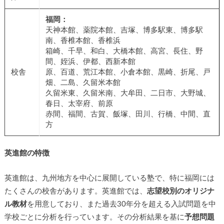
福岡：
天神本館、薬院本館、吉塚、博多駅東、博多駅
南、香椎本館、香椎浜
箱崎、千早、和白、大橋本館、高宮、長住、野
間、姪浜、伊都、西新本館
校舎
原、百道、荒江本館、小倉本館、黒崎、折尾、戸
畑、二島、久留米本館
久留米東、久留米南、大牟田、二日市、大野城、
春日、太宰府、前原
赤間、福間、古賀、飯塚、田川、行橋、中間、直
方
英進館の特徴
英進館は、九州地方を中心に展開している塾で、特に福岡には
たくさんの校舎があります。英進館では、
志望校別のオリジナ
ル教材
を用意しており、また過去30年分を超える入試問題を中
学校ごとに分析を行っています。その分析結果を基に
予想問題