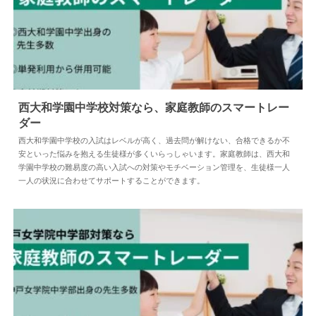
西大和学園中学校対策なら、家庭教師のスマートレー
ダー
2025.04.18
中学受験
西大和学園中学校の入試はレベルが高く、過去問が解けない、合格できるか不
安といった悩みを抱える生徒様が多くいらっしゃいます。家庭教師は、西大和
学園中学校の難易度の高い入試への対策やモチベーション管理を、生徒様一人
一人の状況に合わせてサポートすることができます。