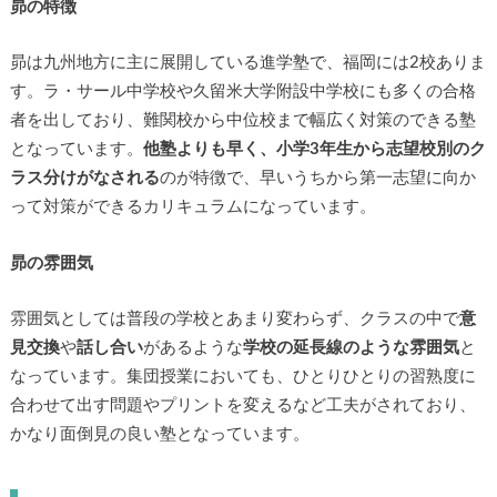
昴の特徴
昴は九州地方に主に展開している進学塾で、福岡には2校ありま
す。ラ・サール中学校や久留米大学附設中学校にも多くの合格
者を出しており、難関校から中位校まで幅広く対策のできる塾
となっています。
他塾よりも早く、小学3年生から志望校別のク
ラス分けがなされる
のが特徴で、早いうちから第一志望に向か
って対策ができるカリキュラムになっています。
昴の雰囲気
雰囲気としては普段の学校とあまり変わらず、クラスの中で
意
見交換
や
話し合い
があるような
学校の延長線のような雰囲気
と
なっています。集団授業においても、ひとりひとりの習熟度に
合わせて出す問題やプリントを変えるなど工夫がされており、
かなり面倒見の良い塾となっています。