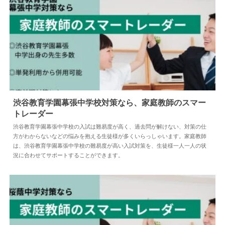
渋谷教育学園幕張中学校対策なら、家庭教師のスマー
トレーダー
2025.04.25
中学受験
渋谷教育学園幕張中学校の入試は難易度が高く、過去問が解けない、対策の仕
方がわからないなどの悩みを抱える生徒様が多くいらっしゃいます。家庭教師
は、渋谷教育学園幕張中学校の難易度が高い入試対策を、生徒様一人一人の状
況に合わせてサポートすることができます。