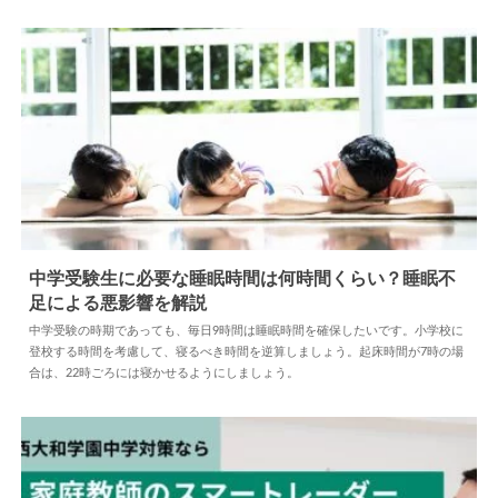
中学受験生に必要な睡眠時間は何時間くらい？睡眠不
足による悪影響を解説
2022.10.24
中学受験
中学受験の時期であっても、毎日9時間は睡眠時間を確保したいです。小学校に
登校する時間を考慮して、寝るべき時間を逆算しましょう。起床時間が7時の場
合は、22時ごろには寝かせるようにしましょう。