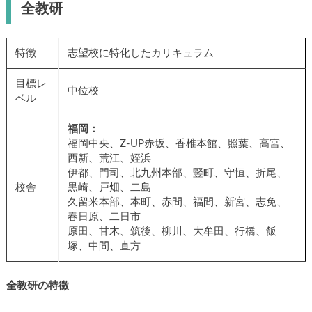
全教研
特徴
志望校に特化したカリキュラム
目標レ
中位校
ベル
福岡：
福岡中央、Z-UP赤坂、香椎本館、照葉、高宮、
西新、荒江、姪浜
伊都、門司、北九州本部、竪町、守恒、折尾、
校舎
黒崎、戸畑、二島
久留米本部、本町、赤間、福間、新宮、志免、
春日原、二日市
原田、甘木、筑後、柳川、大牟田、行橋、飯
塚、中間、直方
全教研の特徴