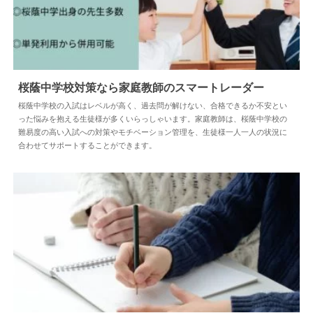
桜蔭中学校対策なら家庭教師のスマートレーダー
桜蔭中学校の入試はレベルが高く、過去問が解けない、合格できるか不安とい
った悩みを抱える生徒様が多くいらっしゃいます。家庭教師は、桜蔭中学校の
2025.04.18
中学受験
難易度の高い入試への対策やモチベーション管理を、生徒様一人一人の状況に
合わせてサポートすることができます。