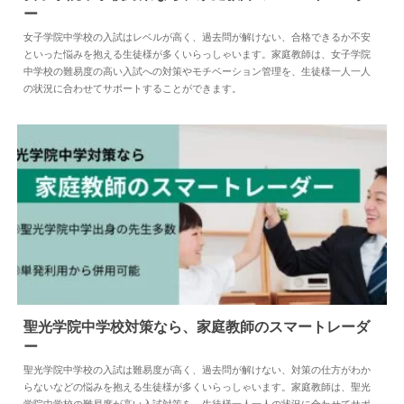
ー
2024.12.03
中学受験
女子学院中学校の入試はレベルが高く、過去問が解けない、合格できるか不安
といった悩みを抱える生徒様が多くいらっしゃいます。家庭教師は、女子学院
中学校の難易度の高い入試への対策やモチベーション管理を、生徒様一人一人
の状況に合わせてサポートすることができます。
聖光学院中学校対策なら、家庭教師のスマートレーダ
ー
2024.12.27
中学受験
聖光学院中学校の入試は難易度が高く、過去問が解けない、対策の仕方がわか
らないなどの悩みを抱える生徒様が多くいらっしゃいます。家庭教師は、聖光