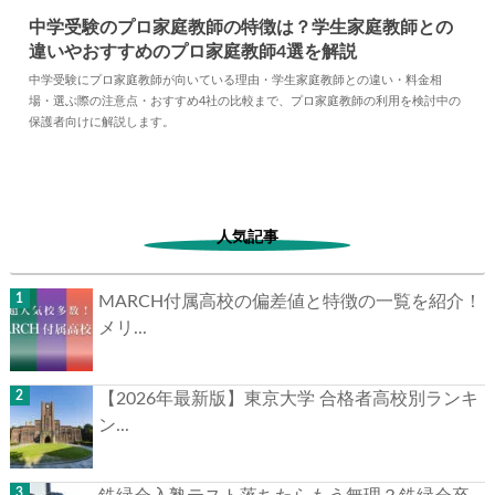
中学受験のプロ家庭教師の特徴は？学生家庭教師との
違いやおすすめのプロ家庭教師4選を解説
2026.06.17
中学受験
中学受験にプロ家庭教師が向いている理由・学生家庭教師との違い・料金相
場・選ぶ際の注意点・おすすめ4社の比較まで、プロ家庭教師の利用を検討中の
保護者向けに解説します。
人気記事
MARCH付属高校の偏差値と特徴の一覧を紹介！
メリ...
【2026年最新版】東京大学 合格者高校別ランキ
ン...