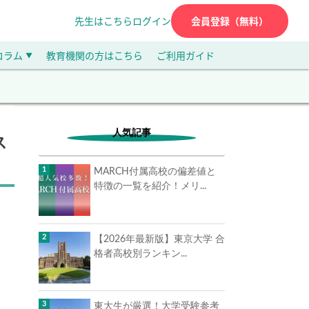
先生はこちら
ログイン
会員登録（無料）
コラム
教育機関の方はこちら
ご利用ガイド
▼
人気記事
ス
MARCH付属高校の偏差値と
特徴の一覧を紹介！メリ...
【2026年最新版】東京大学 合
格者高校別ランキン...
東大生が厳選！大学受験参考