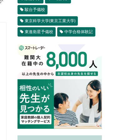
か
駿台予備校
東京科学大学(東京工業大学)
東進衛星予備校
中学合格体験記