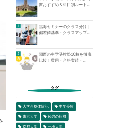
書おすすめ＆科目別ルート...
臨海セミナーのクラス分け｜
偏差値基準・クラスアップ...
関西の中学受験塾10校を徹底
比較！費用・合格実績・...
タグ
大学合格体験記
中学受験
東京大学
勉強の転機
み
京都大学
一橋大学