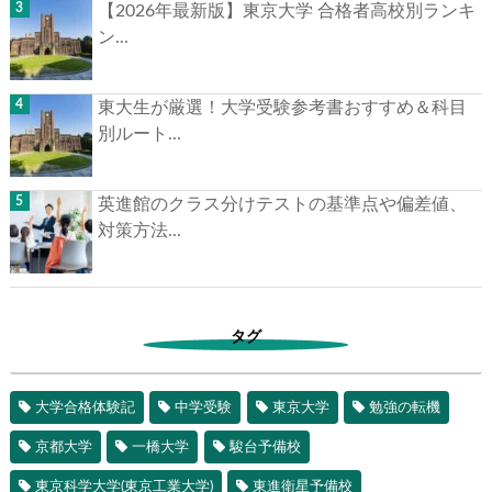
【2026年最新版】東京大学 合格者高校別ランキ
ン...
東大生が厳選！大学受験参考書おすすめ＆科目
別ルート...
英進館のクラス分けテストの基準点や偏差値、
対策方法...
タグ
大学合格体験記
中学受験
東京大学
勉強の転機
京都大学
一橋大学
駿台予備校
東京科学大学(東京工業大学)
東進衛星予備校