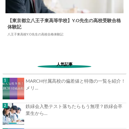
【東京都立八王子東高等学校】Y.O先生の高校受験合格
体験記
2024.05.28
高校合格体験記
八王子東高校Y.O先生の高校合格体験記
人気記事
MARCH付属高校の偏差値と特徴の一覧を紹介！
メリ...
鉄緑会入塾テスト落ちたらもう無理？鉄緑会卒
業生から...