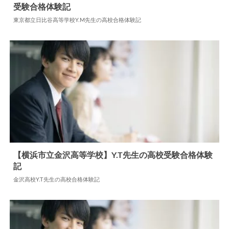
受験合格体験記
2025.01.15
高校合格体験記
東京都立日比谷高等学校Y.M先生の高校合格体験記
【横浜市立金沢高等学校】Y.T先生の高校受験合格体験
記
2024.06.18
高校合格体験記
金沢高校Y.T先生の高校合格体験記