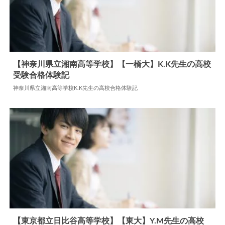
【神奈川県立湘南高等学校】【一橋大】K.K先生の高校
受験合格体験記
2025.04.03
高校合格体験記
神奈川県立湘南高等学校K.K先生の高校合格体験記
【東京都立日比谷高等学校】【東大】Y.M先生の高校