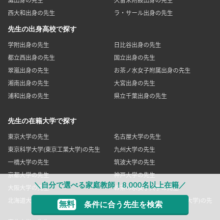
灘出身の先生
久留米附設出身の先生
西大和出身の先生
ラ・サール出身の先生
先生の出身高校で探す
学附出身の先生
日比谷出身の先生
都立西出身の先生
国立出身の先生
翠嵐出身の先生
お茶ノ水女子附属出身の先生
湘南出身の先生
大宮出身の先生
浦和出身の先生
県立千葉出身の先生
先生の在籍大学で探す
東京大学の先生
名古屋大学の先生
東京科学大学(東京工業大学)の先生
九州大学の先生
一橋大学の先生
筑波大学の先生
京都大学の先生
神戸大学の先生
＼自分で選べる家庭教師！8,000名以上在籍／
大阪大学の先生
お茶の水女子大学の先生
北海道大学の先生
東京科学大学(東京医科歯科大学)の先
無料
条件に合う先生を検索
生