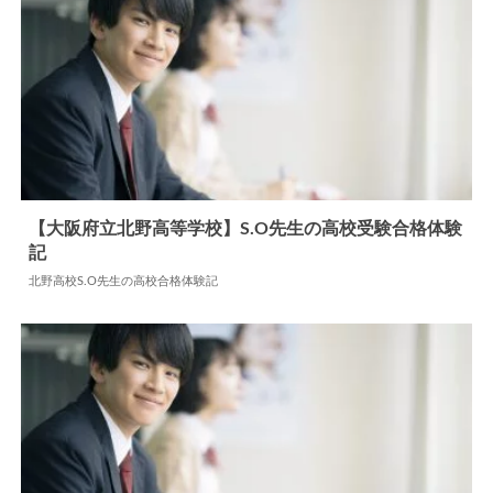
【大阪府立北野高等学校】S.O先生の高校受験合格体験
記
2024.06.11
高校合格体験記
北野高校S.O先生の高校合格体験記