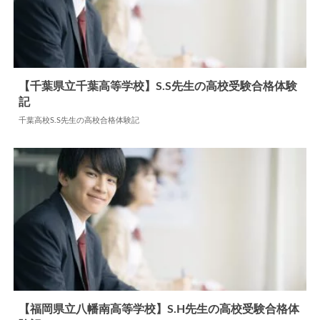
【千葉県立千葉高等学校】S.S先生の高校受験合格体験
記
2024.07.18
高校合格体験記
千葉高校S.S先生の高校合格体験記
【福岡県立八幡南高等学校】S.H先生の高校受験合格体