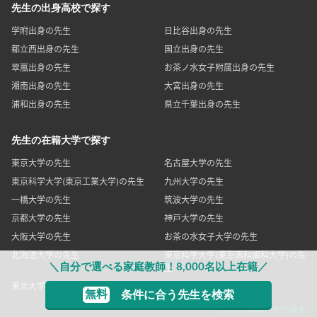
先生の出身高校で探す
学附出身の先生
日比谷出身の先生
都立西出身の先生
国立出身の先生
翠嵐出身の先生
お茶ノ水女子附属出身の先生
湘南出身の先生
大宮出身の先生
浦和出身の先生
県立千葉出身の先生
先生の在籍大学で探す
東京大学の先生
名古屋大学の先生
東京科学大学(東京工業大学)の先生
九州大学の先生
一橋大学の先生
筑波大学の先生
京都大学の先生
神戸大学の先生
大阪大学の先生
お茶の水女子大学の先生
北海道大学の先生
東京科学大学(東京医科歯科大学)の先
＼自分で選べる家庭教師！8,000名以上在籍／
生
東北大学の先生
無料
条件に合う先生を検索
👉別の検索方法で探す