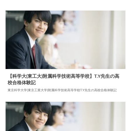
【科学大(東工大)附属科学技術高等学校】T.Y先生の高
校合格体験記
2024.06.18
高校合格体験記
東京科学大学(東京工業大学)附属科学技術高等学校T.Y先生の高校合格体験記