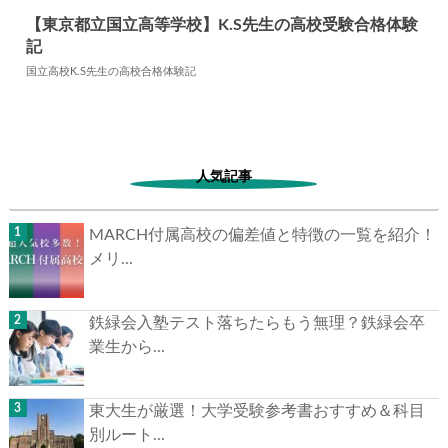
【東京都立国立高等学校】K.S先生の高校受験合格体験
記
2024.06.17
高校合格体験記
国立高校K.S先生の高校合格体験記
人気記事
MARCH付属高校の偏差値と特徴の一覧を紹介！
メリ...
鉄緑会入塾テスト落ちたらもう無理？鉄緑会卒
業生から...
東大生が厳選！大学受験参考書おすすめ＆科目
別ルート...