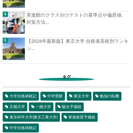
英進館のクラス分けテストの基準点や偏差値、
対策方法...
【2026年最新版】東京大学 合格者高校別ランキ
ン...
タグ
大学合格体験記
中学受験
東京大学
勉強の転機
京都大学
一橋大学
駿台予備校
東京科学大学(東京工業大学)
東進衛星予備校
中学合格体験記