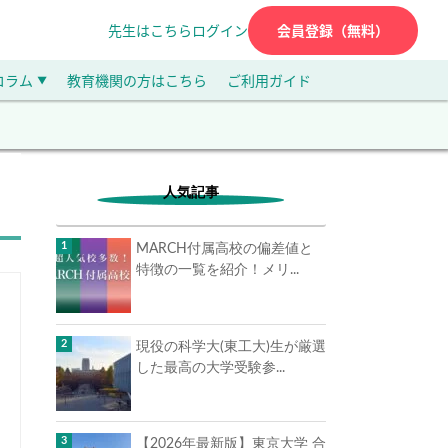
先生はこちら
ログイン
会員登録（無料）
コラム
教育機関の方はこちら
ご利用ガイド
▼
人気記事
MARCH付属高校の偏差値と
特徴の一覧を紹介！メリ...
現役の科学大(東工大)生が厳選
した最高の大学受験参...
【2026年最新版】東京大学 合