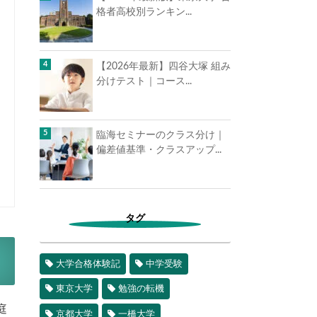
格者高校別ランキン...
【2026年最新】四谷大塚 組み
分けテスト｜コース...
臨海セミナーのクラス分け｜
偏差値基準・クラスアップ...
タグ
大学合格体験記
中学受験
東京大学
勉強の転機
庭
京都大学
一橋大学