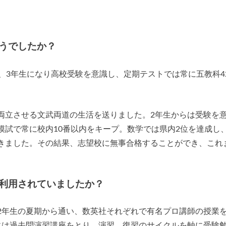
うでしたか？
、3年生になり高校受験を意識し、定期テストでは常に五教科4
両立させる文武両道の生活を送りました。2年生からは受験を
模試で常に校内10番以内をキープ。数学では県内2位を達成し
きました。その結果、志望校に無事合格することができ、これ
。
利用されていましたか？
2年生の夏期から通い、数英社それぞれで有名プロ講師の授業
には過去問演習講座をとり、演習、復習のサイクルを軸に受験