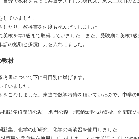
、自分で教材を買って共通テスト用の現代文、東大二次用の古
をしていました。
をしたり、教科書を何度も読んだりしました。
に英検を準1級まで取得していました。また、受験期も英検1級
単語の勉強と多読に力を入れてました。
の教材
参考書について下に科目別に挙げます。
いていました。
トをこなしました。東進で数学特待を頂いていたので、中学の
。
問題集(B問題のみ)、名門の森、理論物理への道標、難問題の
問題集、化学の新研究、化学の新演習を使用しました。
検対策用の問題集を使用していました。スマホ単語アプリのmika