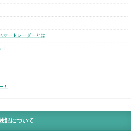
スマートレーダーとは
る！
！
ー！
験記について