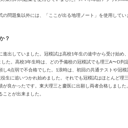
式の問題集以外には、「ここが出る地理ノート」を使用してい
か？
に進出していました。冠模試は高校1年生の途中から受け始め
ました。高校3年生時は、どの予備校の冠模試でも理三A〜D判
願し4点弱で不合格でした。1浪時は、初回の共通テストや冠模
現役生に追いつかれ始めました。それでも冠模試はほとんど理三
績が良かったです。東大理三と慶医に出願し両者合格しました
ることが出来ました。