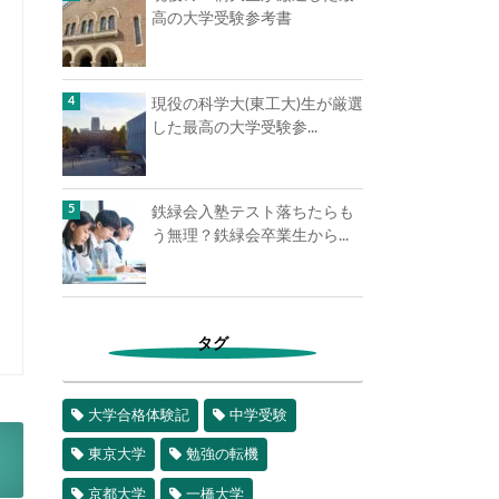
高の大学受験参考書
現役の科学大(東工大)生が厳選
した最高の大学受験参...
鉄緑会入塾テスト落ちたらも
う無理？鉄緑会卒業生から...
タグ
大学合格体験記
中学受験
東京大学
勉強の転機
京都大学
一橋大学