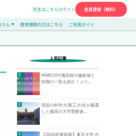
先生はこちら
ログイン
会員登録（無料）
コラム
教育機関の方はこちら
ご利用ガイド
▼
人気記事
MARCH付属高校の偏差値と
特徴の一覧を紹介！メリ...
現役の科学大(東工大)生が厳選
した最高の大学受験参...
【2026年最新版】東京大学 合