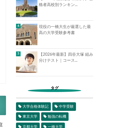
格者高校別ランキン...
現役の一橋大生が厳選した最
高の大学受験参考書
【2026年最新】四谷大塚 組み
分けテスト｜コース...
タグ
大学合格体験記
中学受験
東京大学
勉強の転機
庭
京都大学
一橋大学