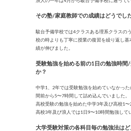
浪人の一年は4月から駿台予備学校に通って
その塾/家庭教師での成績はどうでし
駿台予備学校では4クラスある理系クラスの
校の時よりも丁寧に授業の復習を繰り返し基
績が伸びました。
受験勉強を始める前の1日の勉強時間
か？
中学1、2年では受験勉強を始めていなかった
間前から5〜7時間して詰め込んでいました。
高校受験の勉強を始めた中学3年及び高校1〜
高校3年及び浪人では1日9〜10時間勉強して
大学受験対策の各科目毎の勉強法はど