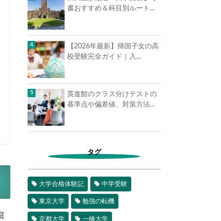
書おすすめ＆科目別ルート...
【2026年最新】帰国子女の高
校受験完全ガイド｜入...
英進館のクラス分けテストの
基準点や偏差値、対策方法...
タグ
大学合格体験記
中学受験
東京大学
勉強の転機
庭
京都大学
一橋大学