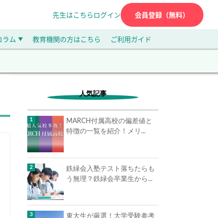
先生はこちら
ログイン
会員登録（無料）
コラム
教育機関の方はこちら
ご利用ガイド
▼
人気記事
MARCH付属高校の偏差値と
特徴の一覧を紹介！メリ...
鉄緑会入塾テスト落ちたらも
う無理？鉄緑会卒業生から...
東大生が厳選！大学受験参考