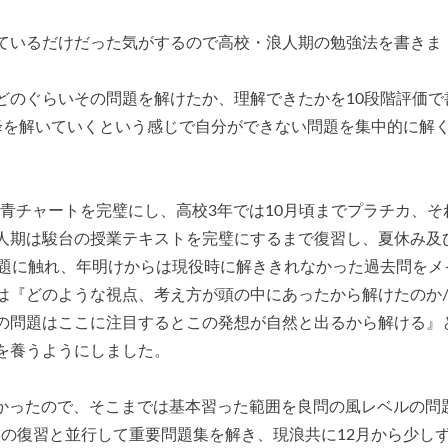
ているだけだった気がするので高校・浪人期の勉強法を書きま
どのぐらいその問題を解けたか、理解できたかを10段階評価で
降を解いていくという感じで自分ができない問題を集中的に解
の青チャートを完璧にし、高校3年では10月頃までプラチカ、そ
人期は駿台の授業テキストを完璧にするまで復習し、夏休み及
問題に触れ、年明けからは現役時に解ききれなかった過去問をメ
は『どのような視点、考え方が頭の中にあったから解けたのか
の問題はここに注目するとこの発想が自然と出るから解ける』
を養うようにしました。
なかったので、そこまでは基本習った範囲を良問の風レベルの問
校の復習と並行して重要問題集を解き、現浪共に12月から少し