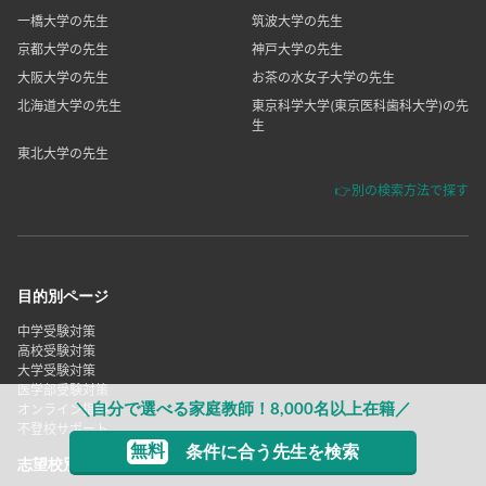
一橋大学の先生
筑波大学の先生
京都大学の先生
神戸大学の先生
大阪大学の先生
お茶の水女子大学の先生
北海道大学の先生
東京科学大学(東京医科歯科大学)の先
生
東北大学の先生
👉別の検索方法で探す
目的別ページ
中学受験対策
高校受験対策
大学受験対策
医学部受験対策
＼自分で選べる家庭教師！8,000名以上在籍／
オンライン指導
不登校サポート
無料
条件に合う先生を検索
志望校別ページ