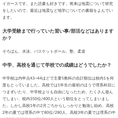
イガースです。また読書も好きです。将来は地震について研究
をしたいので、最近は地震など地学についての書籍をよんでい
ます。
大学受験まで行っていた習い事/部活などはあります
か？
そろばん、水泳、バスケットボール、塾、柔道
中学、高校を通じて学校での成績はどうでしたか？
中学校は内申点43~44ほどで主要5教科の合計順位は校内1を何
度もとっていました。高校では1年生の最初のほうで理系科目に
つまずいたり、中学校よりも自由になったため、たくさん遊ん
でしまい、校内350位/400人という順位をとってしまいまし
た。しかし高校1年の2月ごろからしっかりと勉強し始め、高校
2年の夏では理系の中で80位/280人、高校3年の夏では理系の中