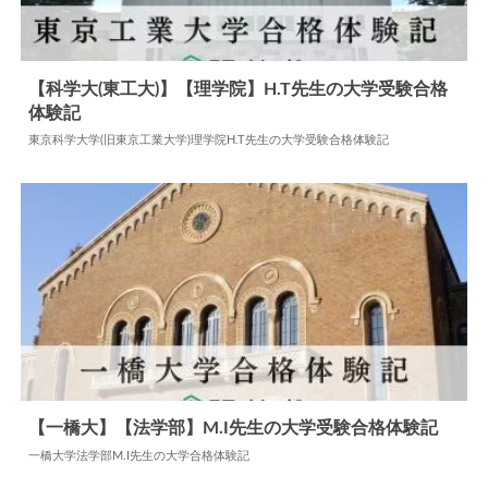
【科学大(東工大)】【理学院】H.T先生の大学受験合格
体験記
2026.07.27
大学合格体験記
東京科学大学(旧東京工業大学)理学院H.T先生の大学受験合格体験記
【一橋大】【法学部】M.I先生の大学受験合格体験記
一橋大学法学部M.I先生の大学合格体験記
2024.06.04
大学合格体験記