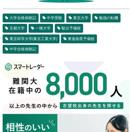
大学合格体験記
中学受験
東京大学
勉強の転機
京都大学
一橋大学
駿台予備校
東京科学大学(東京工業大学)
東進衛星予備校
中学合格体験記