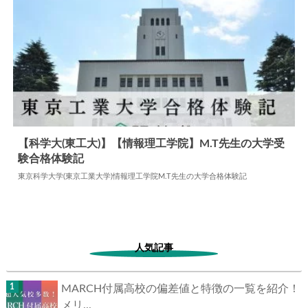
【科学大(東工大)】【情報理工学院】M.T先生の大学受
験合格体験記
2024.06.06
大学合格体験記
東京科学大学(東京工業大学)情報理工学院M.T先生の大学合格体験記
人気記事
MARCH付属高校の偏差値と特徴の一覧を紹介！
メリ...