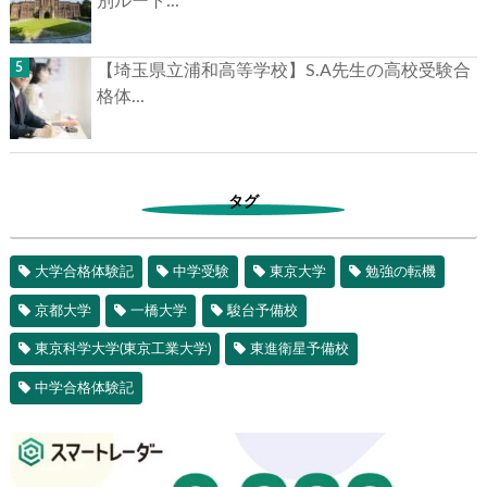
別ルート...
【埼玉県立浦和高等学校】S.A先生の高校受験合
格体...
タグ
大学合格体験記
中学受験
東京大学
勉強の転機
京都大学
一橋大学
駿台予備校
東京科学大学(東京工業大学)
東進衛星予備校
中学合格体験記