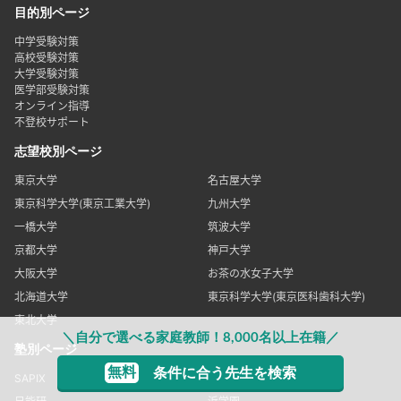
目的別ページ
中学受験対策
高校受験対策
大学受験対策
医学部受験対策
オンライン指導
不登校サポート
志望校別ページ
東京大学
名古屋大学
東京科学大学(東京工業大学)
九州大学
一橋大学
筑波大学
京都大学
神戸大学
大阪大学
お茶の水女子大学
北海道大学
東京科学大学(東京医科歯科大学)
東北大学
＼自分で選べる家庭教師！8,000名以上在籍／
塾別ページ
無料
条件に合う先生を検索
SAPIX
グノーブル