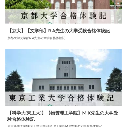
【京大】【文学部】R.A先生の大学受験合格体験記
京都大学文学部R.A先生の大学合格体験記
2024.06.04
大学合格体験記
【科学大(東工大)】【物質理工学院】M.K先生の大学受
験合格体験記
2024.06.10
大学合格体験記
東京科学大学(東京工業大学)物質理工学院M.K先生の大学合格体験記