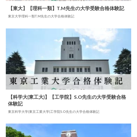
【東大】【理科一類】T.M先生の大学受験合格体験記
東京大学理科一類T.M先生の大学合格体験記
2025.09.24
大学合格体験記
【科学大(東工大)】【工学院】S.O先生の大学受験合格
体験記
2024.07.22
大学合格体験記
東京科学大学(東京工業大学)工学院S.O先生の大学合格体験記