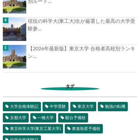
別ルート...
現役の科学大(東工大)生が厳選した最高の大学受
験参...
【2026年最新版】東京大学 合格者高校別ランキ
ン...
タグ
大学合格体験記
中学受験
東京大学
勉強の転機
京都大学
一橋大学
駿台予備校
東京科学大学(東京工業大学)
東進衛星予備校