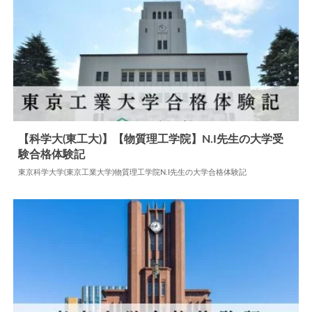
【科学大(東工大)】【物質理工学院】N.I先生の大学受
験合格体験記
2024.06.05
大学合格体験記
東京科学大学(東京工業大学)物質理工学院N.I先生の大学合格体験記