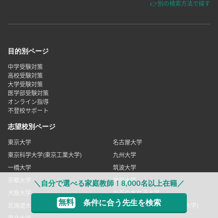
👉別の検索方法で探す
目的別ページ
中学受験対策
高校受験対策
大学受験対策
医学部受験対策
オンライン指導
不登校サポート
志望校別ページ
東京大学
名古屋大学
東京科学大学(東京工業大学)
九州大学
一橋大学
筑波大学
京都大学
神戸大学
＼自分で選べる家庭教師！8,000名以上在籍／
大阪大学
お茶の水女子大学
無料
条件に合う先生を検索
北海道大学
東京科学大学(東京医科歯科大学)