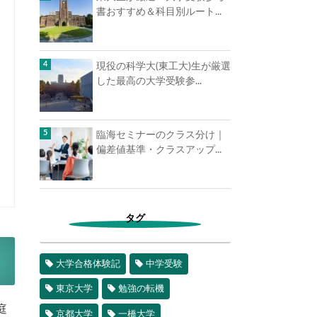
書おすすめ＆科目別ルート...
現役の科学大(東工大)生が厳選
した最高の大学受験参...
臨海セミナーのクラス分け｜
偏差値基準・クラスアップ...
タグ
大学合格体験記
中学受験
東京大学
勉強の転機
庭
京都大学
一橋大学