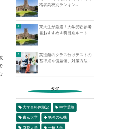
格者高校別ランキン...
東大生が厳選！大学受験参考
書おすすめ＆科目別ルート...
英進館のクラス分けテストの
教
基準点や偏差値、対策方法...
で
な
タグ
大学合格体験記
中学受験
東京大学
勉強の転機
京都大学
一橋大学