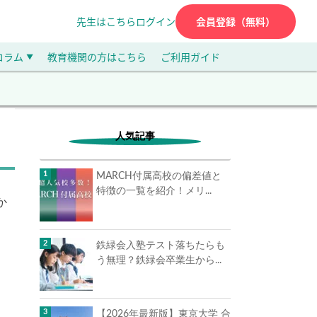
先生はこちら
ログイン
会員登録（無料）
コラム
教育機関の方はこちら
ご利用ガイド
▼
人気記事
MARCH付属高校の偏差値と
特徴の一覧を紹介！メリ...
か
鉄緑会入塾テスト落ちたらも
う無理？鉄緑会卒業生から...
【2026年最新版】東京大学 合