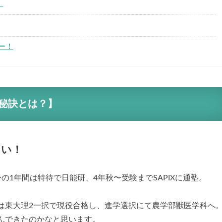
！
ー！
秘訣とは？】
さい！
の1年間は特待で日能研、4年秋〜受験までSAPIXに通塾。
は東大理2一択で現役合格し、進学選択にて農学部獣医学科へ
んできたのかなと思います。