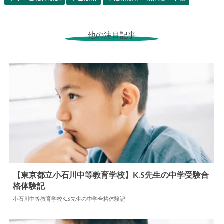
他の注目記事
【東京都立小石川中等教育学校】K.S先生の中学受験合
格体験記
2024.07.17
中学合格体験記
小石川中等教育学校K.S先生の中学合格体験記