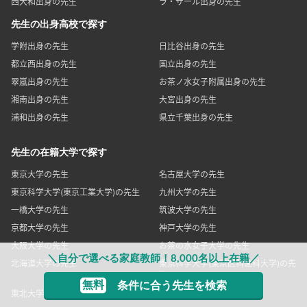
西大和出身の先生
ラ・サール出身の先生
先生の出身高校で探す
学附出身の先生
日比谷出身の先生
都立西出身の先生
国立出身の先生
翠嵐出身の先生
お茶ノ水女子附属出身の先生
湘南出身の先生
大宮出身の先生
浦和出身の先生
県立千葉出身の先生
先生の在籍大学で探す
東京大学の先生
名古屋大学の先生
東京科学大学(東京工業大学)の先生
九州大学の先生
一橋大学の先生
筑波大学の先生
京都大学の先生
神戸大学の先生
大阪大学の先生
お茶の水女子大学の先生
＼自分で選べる家庭教師！8,000名以上在籍／
北海道大学の先生
東京科学大学(東京医科歯科大学)の先
生
無料
条件に合う先生を検索
東北大学の先生