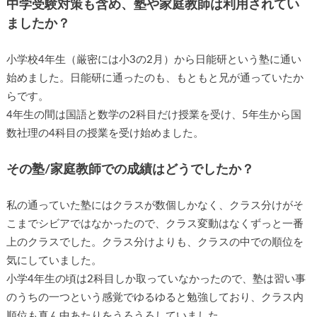
中学受験対策も含め、塾や家庭教師は利用されてい
ましたか？
小学校4年生（厳密には小3の2月）から日能研という塾に通い
始めました。日能研に通ったのも、もともと兄が通っていたか
らです。
4年生の間は国語と数学の2科目だけ授業を受け、5年生から国
数社理の4科目の授業を受け始めました。
その塾/家庭教師での成績はどうでしたか？
私の通っていた塾にはクラスが数個しかなく、クラス分けがそ
こまでシビアではなかったので、クラス変動はなくずっと一番
上のクラスでした。クラス分けよりも、クラスの中での順位を
気にしていました。
小学4年生の頃は2科目しか取っていなかったので、塾は習い事
のうちの一つという感覚でゆるゆると勉強しており、クラス内
順位も真ん中あたりをうろうろしていました。