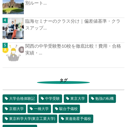
別ルート...
臨海セミナーのクラス分け｜偏差値基準・クラ
スアップ...
関西の中学受験塾10校を徹底比較！費用・合格
実績・...
タグ
大学合格体験記
中学受験
東京大学
勉強の転機
京都大学
一橋大学
駿台予備校
東京科学大学(東京工業大学)
東進衛星予備校