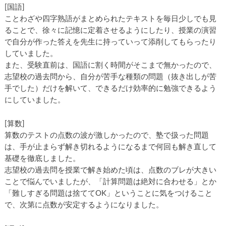
[国語]
ことわざや四字熟語がまとめられたテキストを毎日少しでも見
ることで、徐々に記憶に定着させるようにしたり、授業の演習
で自分が作った答えを先生に持っていって添削してもらったり
していました。
また、受験直前は、国語に割く時間がそこまで無かったので、
志望校の過去問から、自分が苦手な種類の問題（抜き出しが苦
手でした）だけを解いて、できるだけ効率的に勉強できるよう
にしていました。
[算数]
算数のテストの点数の波が激しかったので、塾で扱った問題
は、手が止まらず解き切れるようになるまで何回も解き直して
基礎を徹底しました。
志望校の過去問を授業で解き始めた頃は、点数のブレが大きい
ことで悩んでいましたが、「計算問題は絶対に合わせる」とか
「難しすぎる問題は捨ててOK」ということに気をつけること
で、次第に点数が安定するようになりました。