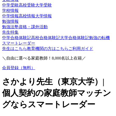
中学受験
高校受験
大学受験
学校情報
中学情報
高校情報
大学情報
勉強情報
勉強法
塾
資格・課外活動
先生特集
中学合格体験記
高校合格体験記
大学合格体験記
勉強の転機
スマートレーダー
先生はこちら
教育機関の方はこちら
ご利用ガイド
＼自由に選べる家庭教師！
8,000
名以上在籍／
会員登録（無料）
さかより
先生（
東京大学
）|
個人契約の家庭教師マッチン
グならスマートレーダー