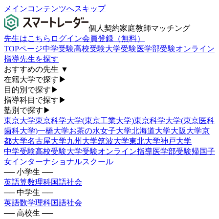
メインコンテンツへスキップ
個人契約家庭教師マッチング
先生はこちら
ログイン
会員登録（無料）
TOPページ
中学受験
高校受験
大学受験
医学部受験
オンライン
指導
先生を探す
おすすめの先生
▼
在籍大学で探す
▶
目的別で探す
▶
指導科目で探す
▶
塾別で探す
▶
東京大学
東京科学大学(東京工業大学)
東京科学大学(東京医科
歯科大学)
一橋大学
お茶の水女子大学
北海道大学
大阪大学
京
都大学
名古屋大学
九州大学
筑波大学
東北大学
神戸大学
中学受験
高校受験
大学受験
オンライン指導
医学部受験
帰国子
女
インターナショナルスクール
── 小学生 ──
英語
算数
理科
国語
社会
── 中学生 ──
英語
数学
理科
国語
社会
── 高校生 ──