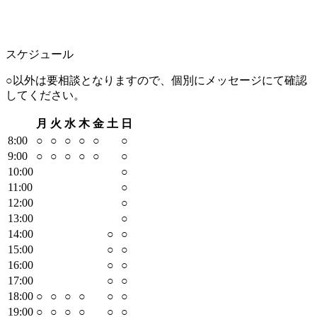
スケジュール
○以外は要相談となりますので、個別にメッセージにて確認
してください。
月
火
水
木
金
土
日
8
:00
○
○
○
○
○
○
9
:00
○
○
○
○
○
○
10
:00
○
11
:00
○
12
:00
○
13
:00
○
14
:00
○
○
15
:00
○
○
16
:00
○
○
17
:00
○
○
18
:00
○
○
○
○
○
○
19
:00
○
○
○
○
○
○