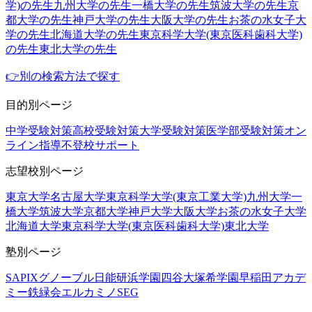
学)の先生
九州大学の先生
一橋大学の先生
筑波大学の先生
京
都大学の先生
神戸大学の先生
大阪大学の先生
お茶の水女子大
学の先生
北海道大学の先生
東京科学大学(東京医科歯科大学)
の先生
東北大学の先生
👉別の検索方法で探す
目的別ページ
中学受験対策
高校受験対策
大学受験対策
医学部受験対策
オン
ライン指導
不登校サポート
志望校別ページ
東京大学
名古屋大学
東京科学大学(東京工業大学)
九州大学
一
橋大学
筑波大学
京都大学
神戸大学
大阪大学
お茶の水女子大学
北海道大学
東京科学大学(東京医科歯科大学)
東北大学
塾別ページ
SAPIX
グノーブル
日能研
浜学園
四谷大塚
希学園
早稲田アカデ
ミー
鉄緑会
エルカミノ
SEG