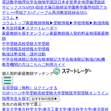
英語
数学
物理
化学
生物
地学
国語
日本史
世界史
地理
倫理政経
サピックス(SAPIX)
四谷大塚
日能研
浜学園
希学園
早稲田アカ
デミー(早稲アカ)
グノーブル
馬渕教室
鉄緑会
SEG
コラム
▼
コラムトップ
家庭教師情報
▶
受験情報
▶
学校情報
▶
勉強情報
▶
先生特集
▶
スマートレーダー
家庭教師を探す
オンライン家庭教師
個人契約
料金相場
家庭教
師
中学受験
高校受験
大学受験
中学情報
高校情報
大学情報
勉強法
塾
資格・課外活動
中学合格体験記
高校合格体験記
大学合格体験記
勉強の転機
教育機関の方はこちら
ご利用ガイド
個人契約家庭教師マッチング
会員登録（無料）
ログインする
TOPページ
中学受験
高校受験
大学受験
医学部受験
オンライン
指導
先生を探す
おすすめの先生
▶
先生の在籍大学で選ぶ
東京大学
東京科学大学(東京工業大学)
東京科学大学(東京医科