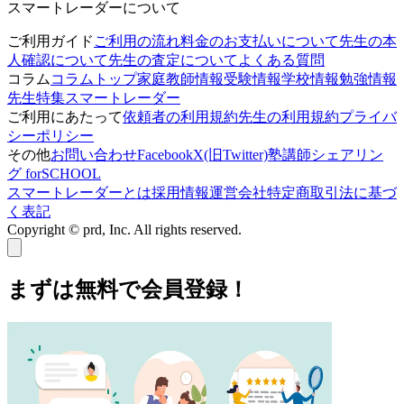
スマートレーダーについて
ご利用ガイド
ご利用の流れ
料金のお支払いについて
先生の本
人確認について
先生の査定について
よくある質問
コラム
コラムトップ
家庭教師情報
受験情報
学校情報
勉強情報
先生特集
スマートレーダー
ご利用にあたって
依頼者の利用規約
先生の利用規約
プライバ
シーポリシー
その他
お問い合わせ
Facebook
X(旧Twitter)
塾講師シェアリン
グ forSCHOOL
スマートレーダーとは
採用情報
運営会社
特定商取引法に基づ
く表記
Copyright © prd, Inc. All rights reserved.
まずは無料で会員登録！