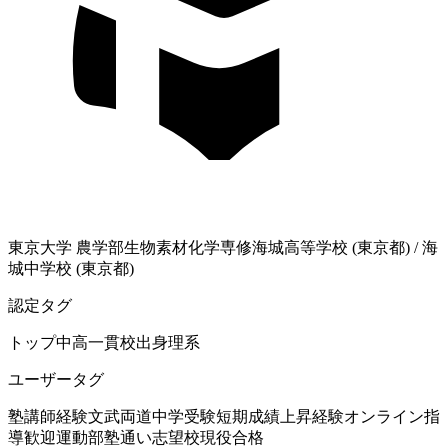
東京大学
農学部生物素材化学専修
海城高等学校 (東京都)
/
海
城中学校 (東京都)
認定タグ
トップ中高一貫校出身
理系
ユーザータグ
塾講師経験
文武両道
中学受験
短期成績上昇経験
オンライン指
導歓迎
運動部
塾通い
志望校現役合格