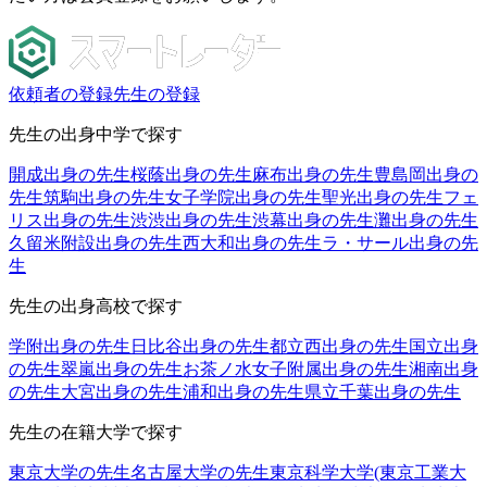
依頼者の登録
先生の登録
先生の出身中学で探す
開成出身の先生
桜蔭出身の先生
麻布出身の先生
豊島岡出身の
先生
筑駒出身の先生
女子学院出身の先生
聖光出身の先生
フェ
リス出身の先生
渋渋出身の先生
渋幕出身の先生
灘出身の先生
久留米附設出身の先生
西大和出身の先生
ラ・サール出身の先
生
先生の出身高校で探す
学附出身の先生
日比谷出身の先生
都立西出身の先生
国立出身
の先生
翠嵐出身の先生
お茶ノ水女子附属出身の先生
湘南出身
の先生
大宮出身の先生
浦和出身の先生
県立千葉出身の先生
先生の在籍大学で探す
東京大学の先生
名古屋大学の先生
東京科学大学(東京工業大