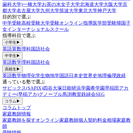
歯科大学)
一橋大学
お茶の水女子大学
北海道大学
大阪大学
京
都大学
名古屋大学
九州大学
筑波大学
東北大学
神戸大学
目的別で選ぶ
中学受験
高校受験
大学受験
オンライン指導
医学部受験
帰国子
女
インターナショナルスクール
指導科目で選ぶ
小学生
▶
英語
算数
理科
国語
社会
中学生
▶
英語
数学
理科
国語
社会
高校生
▶
英語
数学
物理
化学
生物
地学
国語
日本史
世界史
地理
倫理政経
通っている塾で選ぶ
サピックス(SAPIX)
四谷大塚
日能研
浜学園
希学園
早稲田アカ
デミー(早稲アカ)
グノーブル
馬渕教室
鉄緑会
SEG
コラム
▶
コラムトップ
家庭教師情報
家庭教師を探す
オンライン家庭教師
個人契約
料金相場
家庭教
師
受験情報