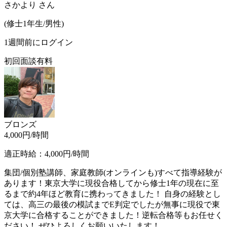
さかより
さん
(
修士1年生/
男性
)
1週間前にログイン
初回面談有料
ブロンズ
4,000
円/時間
適正時給：
4,000
円/時間
集団/個別塾講師、家庭教師(オンラインも)すべて指導経験が
あります！東京大学に現役合格してから修士1年の現在に至
るまで約4年ほど教育に携わってきました！ 自身の経験とし
ては、高三の最後の模試までE判定でしたが無事に現役で東
京大学に合格することができました！逆転合格等もお任せく
ださい！ ぜひよろしくお願いいたします！