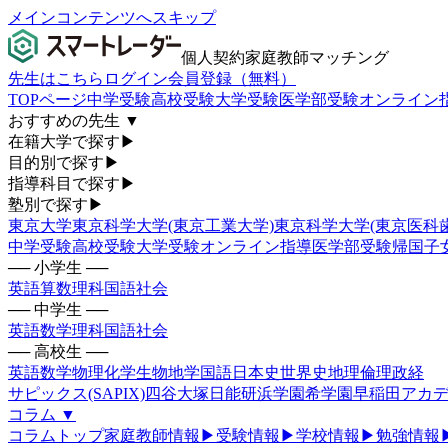
メインコンテンツへスキップ
個人契約家庭教師マッチング
先生はこちら
ログイン
会員登録（無料）
TOPページ
中学受験
高校受験
大学受験
医学部受験
オンライン
おすすめの先生
▼
在籍大学で探す
▶
目的別で探す
▶
指導科目で探す
▶
塾別で探す
▶
東京大学
東京科学大学(東京工業大学)
東京科学大学(東京医科
中学受験
高校受験
大学受験
オンライン指導
医学部受験
帰国子
── 小学生 ──
英語
算数
理科
国語
社会
── 中学生 ──
英語
数学
理科
国語
社会
── 高校生 ──
英語
数学
物理
化学
生物
地学
国語
日本史
世界史
地理
倫理政経
サピックス(SAPIX)
四谷大塚
日能研
浜学園
希学園
早稲田アカデ
コラム
▼
コラムトップ
家庭教師情報
▶
受験情報
▶
学校情報
▶
勉強情報