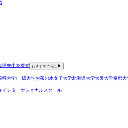
師
指導
先生を探す
おすすめの先生
▶
歯科大学)
一橋大学
お茶の水女子大学
北海道大学
大阪大学
京都大
女
インターナショナルスクール