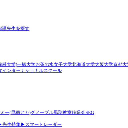
指導
先生を探す
歯科大学)
一橋大学
お茶の水女子大学
北海道大学
大阪大学
京都大
女
インターナショナルスクール
ミー(早稲アカ)
グノーブル
馬渕教室
鉄緑会
SEG
▶
先生特集
▶
スマートレーダー