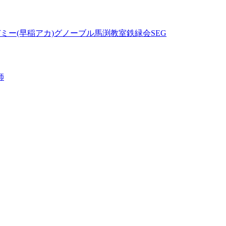
ミー(早稲アカ)
グノーブル
馬渕教室
鉄緑会
SEG
師