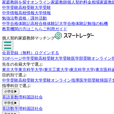
家庭教師を探す
オンライン家庭教師
個人契約
料金相場
家庭教
中学受験
高校受験
大学受験
中学情報
高校情報
大学情報
勉強法
塾
資格・課外活動
中学合格体験記
高校合格体験記
大学合格体験記
勉強の転機
教育機関の方はこちら
ご利用ガイド
個人契約家庭教師マッチング
会員登録（無料）
ログインする
TOPページ
中学受験
高校受験
大学受験
医学部受験
オンライン
先生の在籍大学で選ぶ
東京大学
東京科学大学(東京工業大学)
東京科学大学(東京医科
目的別で選ぶ
中学受験
高校受験
大学受験
オンライン指導
医学部受験
帰国子
指導科目で選ぶ
小学生
▶
英語
算数
理科
国語
社会
中学生
▶
英語
数学
理科
国語
社会