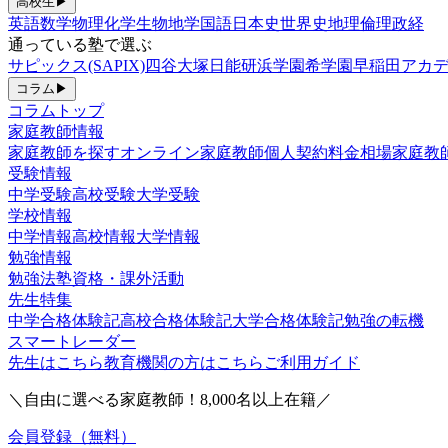
高校生
▶
英語
数学
物理
化学
生物
地学
国語
日本史
世界史
地理
倫理政経
通っている塾で選ぶ
サピックス(SAPIX)
四谷大塚
日能研
浜学園
希学園
早稲田アカデ
コラム
▶
コラムトップ
家庭教師情報
家庭教師を探す
オンライン家庭教師
個人契約
料金相場
家庭教
受験情報
中学受験
高校受験
大学受験
学校情報
中学情報
高校情報
大学情報
勉強情報
勉強法
塾
資格・課外活動
先生特集
中学合格体験記
高校合格体験記
大学合格体験記
勉強の転機
スマートレーダー
先生はこちら
教育機関の方はこちら
ご利用ガイド
＼自由に選べる家庭教師！
8,000
名以上在籍／
会員登録（無料）