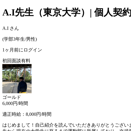
A.I
先生（
東京大学
）| 個人
A.I
さん
(
学部3年生/
男性
)
1ヶ月前にログイン
初回面談有料
ゴールド
6,000
円/時間
適正時給：
8,000
円/時間
はじめまして！自己紹介を読んでいただきありがとうござい