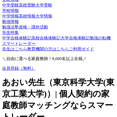
中学受験
高校受験
大学受験
学校情報
中学情報
高校情報
大学情報
勉強情報
勉強法
塾
資格・課外活動
先生特集
中学合格体験記
高校合格体験記
大学合格体験記
勉強の転機
スマートレーダー
先生はこちら
教育機関の方はこちら
ご利用ガイド
＼自由に選べる家庭教師！
8,000
名以上在籍／
会員登録（無料）
あおい
先生（
東京科学大学(東
京工業大学)
）| 個人契約の家
庭教師マッチングならスマー
トレーダー