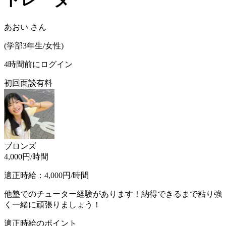
あおい
さん
(
学部3年生/
女性
)
4時間前にログイン
初回面談有料
ブロンズ
4,000
円/時間
適正時給：
4,000
円/時間
他塾でのチューター経験があります！納得できるまで粘り強
く一緒に頑張りましょう！
適正時給のポイント