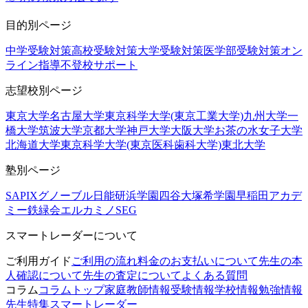
目的別ページ
中学受験対策
高校受験対策
大学受験対策
医学部受験対策
オン
ライン指導
不登校サポート
志望校別ページ
東京大学
名古屋大学
東京科学大学(東京工業大学)
九州大学
一
橋大学
筑波大学
京都大学
神戸大学
大阪大学
お茶の水女子大学
北海道大学
東京科学大学(東京医科歯科大学)
東北大学
塾別ページ
SAPIX
グノーブル
日能研
浜学園
四谷大塚
希学園
早稲田アカデ
ミー
鉄緑会
エルカミノ
SEG
スマートレーダーについて
ご利用ガイド
ご利用の流れ
料金のお支払いについて
先生の本
人確認について
先生の査定について
よくある質問
コラム
コラムトップ
家庭教師情報
受験情報
学校情報
勉強情報
先生特集
スマートレーダー