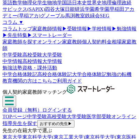
英語
数学
物理
化学
生物
地学
国語
日本史
世界史
地理
倫理政経
サピックス(SAPIX)
四谷大塚
日能研
浜学園
希学園
早稲田アカ
デミー(早稲アカ)
グノーブル
馬渕教室
鉄緑会
SEG
コラム
▼
コラムトップ
家庭教師情報
▶
受験情報
▶
学校情報
▶
勉強情報
▶
先生特集
▶
スマートレーダー
家庭教師を探す
オンライン家庭教師
個人契約
料金相場
家庭教
師
中学受験
高校受験
大学受験
中学情報
高校情報
大学情報
勉強法
塾
資格・課外活動
中学合格体験記
高校合格体験記
大学合格体験記
勉強の転機
教育機関の方はこちら
ご利用ガイド
個人契約家庭教師マッチング
会員登録（無料）
ログインする
TOPページ
中学受験
高校受験
大学受験
医学部受験
オンライン
指導
先生を探す
おすすめの先生
▶
先生の在籍大学で選ぶ
東京大学
東京科学大学(東京工業大学)
東京科学大学(東京医科