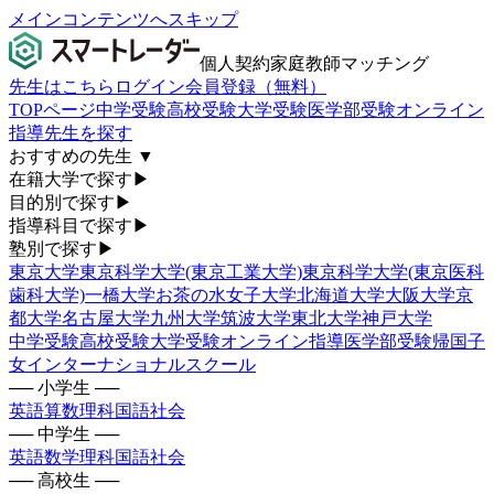
メインコンテンツへスキップ
個人契約家庭教師マッチング
先生はこちら
ログイン
会員登録（無料）
TOPページ
中学受験
高校受験
大学受験
医学部受験
オンライン
指導
先生を探す
おすすめの先生
▼
在籍大学で探す
▶
目的別で探す
▶
指導科目で探す
▶
塾別で探す
▶
東京大学
東京科学大学(東京工業大学)
東京科学大学(東京医科
歯科大学)
一橋大学
お茶の水女子大学
北海道大学
大阪大学
京
都大学
名古屋大学
九州大学
筑波大学
東北大学
神戸大学
中学受験
高校受験
大学受験
オンライン指導
医学部受験
帰国子
女
インターナショナルスクール
── 小学生 ──
英語
算数
理科
国語
社会
── 中学生 ──
英語
数学
理科
国語
社会
── 高校生 ──