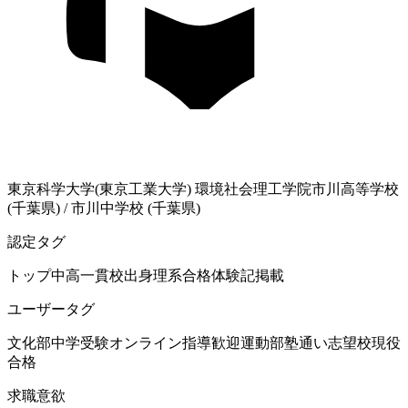
東京科学大学(東京工業大学)
環境社会理工学院
市川高等学校
(千葉県)
/
市川中学校 (千葉県)
認定タグ
トップ中高一貫校出身
理系
合格体験記掲載
ユーザータグ
文化部
中学受験
オンライン指導歓迎
運動部
塾通い
志望校現役
合格
求職意欲