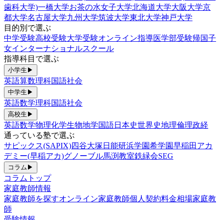
歯科大学)
一橋大学
お茶の水女子大学
北海道大学
大阪大学
京
都大学
名古屋大学
九州大学
筑波大学
東北大学
神戸大学
目的別で選ぶ
中学受験
高校受験
大学受験
オンライン指導
医学部受験
帰国子
女
インターナショナルスクール
指導科目で選ぶ
小学生
▶
英語
算数
理科
国語
社会
中学生
▶
英語
数学
理科
国語
社会
高校生
▶
英語
数学
物理
化学
生物
地学
国語
日本史
世界史
地理
倫理政経
通っている塾で選ぶ
サピックス(SAPIX)
四谷大塚
日能研
浜学園
希学園
早稲田アカ
デミー(早稲アカ)
グノーブル
馬渕教室
鉄緑会
SEG
コラム
▶
コラムトップ
家庭教師情報
家庭教師を探す
オンライン家庭教師
個人契約
料金相場
家庭教
師
受験情報