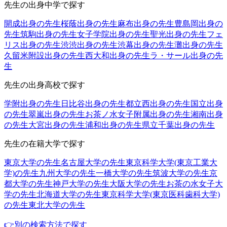
先生の出身中学で探す
開成出身の先生
桜蔭出身の先生
麻布出身の先生
豊島岡出身の
先生
筑駒出身の先生
女子学院出身の先生
聖光出身の先生
フェ
リス出身の先生
渋渋出身の先生
渋幕出身の先生
灘出身の先生
久留米附設出身の先生
西大和出身の先生
ラ・サール出身の先
生
先生の出身高校で探す
学附出身の先生
日比谷出身の先生
都立西出身の先生
国立出身
の先生
翠嵐出身の先生
お茶ノ水女子附属出身の先生
湘南出身
の先生
大宮出身の先生
浦和出身の先生
県立千葉出身の先生
先生の在籍大学で探す
東京大学の先生
名古屋大学の先生
東京科学大学(東京工業大
学)の先生
九州大学の先生
一橋大学の先生
筑波大学の先生
京
都大学の先生
神戸大学の先生
大阪大学の先生
お茶の水女子大
学の先生
北海道大学の先生
東京科学大学(東京医科歯科大学)
の先生
東北大学の先生
👉別の検索方法で探す