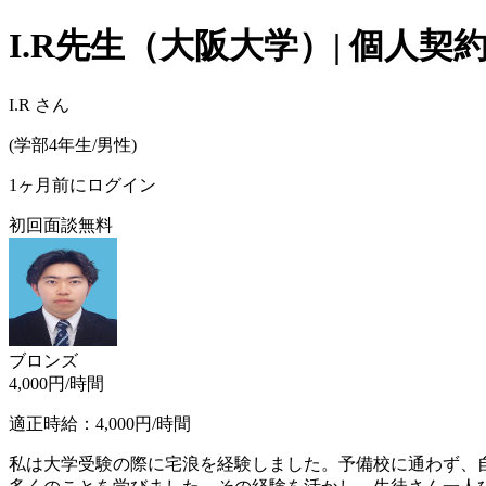
I.R
先生（
大阪大学
）| 個人
I.R
さん
(
学部4年生/
男性
)
1ヶ月前にログイン
初回面談無料
ブロンズ
4,000
円/時間
適正時給：
4,000
円/時間
私は大学受験の際に宅浪を経験しました。予備校に通わず、