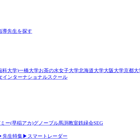
指導
先生を探す
歯科大学)
一橋大学
お茶の水女子大学
北海道大学
大阪大学
京都大
女
インターナショナルスクール
ミー(早稲アカ)
グノーブル
馬渕教室
鉄緑会
SEG
▶
先生特集
▶
スマートレーダー