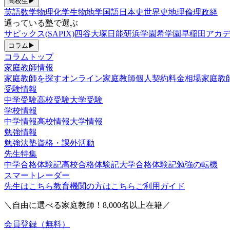
高校生
▶
英語
数学
物理
化学
生物
地学
国語
日本史
世界史
地理
倫理政経
通っている塾で選ぶ
サピックス(SAPIX)
四谷大塚
日能研
浜学園
希学園
早稲田アカデ
コラム
▶
コラムトップ
家庭教師情報
家庭教師を探す
オンライン家庭教師
個人契約
料金相場
家庭教
受験情報
中学受験
高校受験
大学受験
学校情報
中学情報
高校情報
大学情報
勉強情報
勉強法
塾
資格・課外活動
先生特集
中学合格体験記
高校合格体験記
大学合格体験記
勉強の転機
スマートレーダー
先生はこちら
教育機関の方はこちら
ご利用ガイド
＼自由に選べる家庭教師！
8,000
名以上在籍／
会員登録（無料）