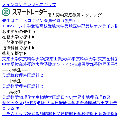
メインコンテンツへスキップ
個人契約家庭教師マッチング
先生はこちら
ログイン
会員登録（無料）
TOPページ
中学受験
高校受験
大学受験
医学部受験
オンライン
おすすめの先生
▼
在籍大学で探す
▶
目的別で探す
▶
指導科目で探す
▶
塾別で探す
▶
東京大学
東京科学大学(東京工業大学)
東京科学大学(東京医科
中学受験
高校受験
大学受験
オンライン指導
医学部受験
帰国子
── 小学生 ──
英語
算数
理科
国語
社会
── 中学生 ──
英語
数学
理科
国語
社会
── 高校生 ──
英語
数学
物理
化学
生物
地学
国語
日本史
世界史
地理
倫理政経
サピックス(SAPIX)
四谷大塚
日能研
浜学園
希学園
早稲田アカデ
コラム
▼
コラムトップ
家庭教師情報
▶
受験情報
▶
学校情報
▶
勉強情報