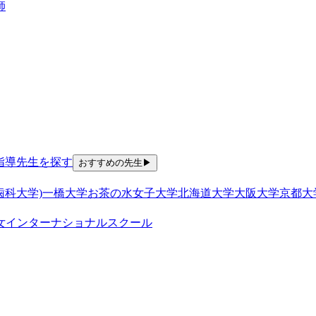
師
指導
先生を探す
おすすめの先生
▶
歯科大学)
一橋大学
お茶の水女子大学
北海道大学
大阪大学
京都大
女
インターナショナルスクール