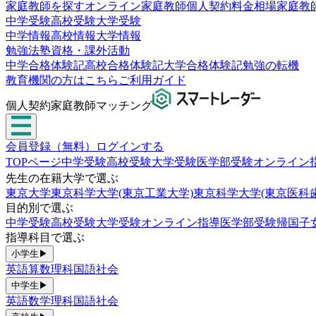
家庭教師を探す
オンライン家庭教師
個人契約
料金相場
家庭教
中学受験
高校受験
大学受験
中学情報
高校情報
大学情報
勉強法
塾
資格・課外活動
中学合格体験記
高校合格体験記
大学合格体験記
勉強の転機
教育機関の方はこちら
ご利用ガイド
個人契約家庭教師マッチング
会員登録（無料）
ログインする
TOPページ
中学受験
高校受験
大学受験
医学部受験
オンライン
先生の在籍大学で選ぶ
東京大学
東京科学大学(東京工業大学)
東京科学大学(東京医科
目的別で選ぶ
中学受験
高校受験
大学受験
オンライン指導
医学部受験
帰国子
指導科目で選ぶ
小学生
▶
英語
算数
理科
国語
社会
中学生
▶
英語
数学
理科
国語
社会