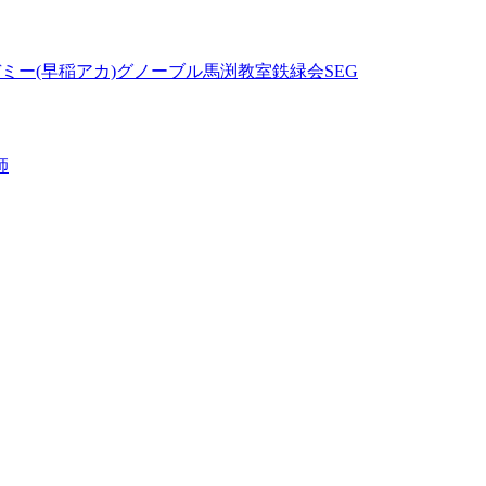
ミー(早稲アカ)
グノーブル
馬渕教室
鉄緑会
SEG
師