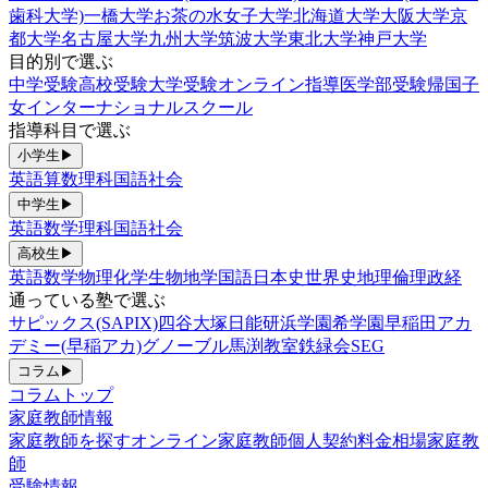
歯科大学)
一橋大学
お茶の水女子大学
北海道大学
大阪大学
京
都大学
名古屋大学
九州大学
筑波大学
東北大学
神戸大学
目的別で選ぶ
中学受験
高校受験
大学受験
オンライン指導
医学部受験
帰国子
女
インターナショナルスクール
指導科目で選ぶ
小学生
▶
英語
算数
理科
国語
社会
中学生
▶
英語
数学
理科
国語
社会
高校生
▶
英語
数学
物理
化学
生物
地学
国語
日本史
世界史
地理
倫理政経
通っている塾で選ぶ
サピックス(SAPIX)
四谷大塚
日能研
浜学園
希学園
早稲田アカ
デミー(早稲アカ)
グノーブル
馬渕教室
鉄緑会
SEG
コラム
▶
コラムトップ
家庭教師情報
家庭教師を探す
オンライン家庭教師
個人契約
料金相場
家庭教
師
受験情報