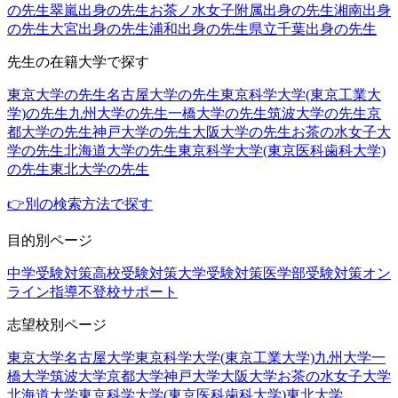
の先生
翠嵐出身の先生
お茶ノ水女子附属出身の先生
湘南出身
の先生
大宮出身の先生
浦和出身の先生
県立千葉出身の先生
先生の在籍大学で探す
東京大学の先生
名古屋大学の先生
東京科学大学(東京工業大
学)の先生
九州大学の先生
一橋大学の先生
筑波大学の先生
京
都大学の先生
神戸大学の先生
大阪大学の先生
お茶の水女子大
学の先生
北海道大学の先生
東京科学大学(東京医科歯科大学)
の先生
東北大学の先生
👉別の検索方法で探す
目的別ページ
中学受験対策
高校受験対策
大学受験対策
医学部受験対策
オン
ライン指導
不登校サポート
志望校別ページ
東京大学
名古屋大学
東京科学大学(東京工業大学)
九州大学
一
橋大学
筑波大学
京都大学
神戸大学
大阪大学
お茶の水女子大学
北海道大学
東京科学大学(東京医科歯科大学)
東北大学