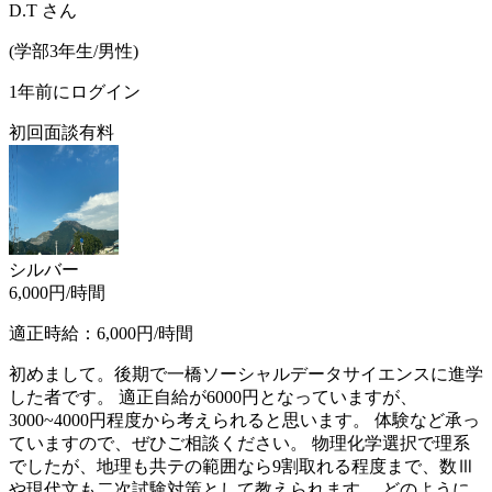
D.T
さん
(
学部3年生/
男性
)
1年前にログイン
初回面談有料
シルバー
6,000
円/時間
適正時給：
6,000
円/時間
初めまして。後期で一橋ソーシャルデータサイエンスに進学
した者です。 適正自給が6000円となっていますが、
3000~4000円程度から考えられると思います。 体験など承っ
ていますので、ぜひご相談ください。 物理化学選択で理系
でしたが、地理も共テの範囲なら9割取れる程度まで、数Ⅲ
や現代文も二次試験対策として教えられます。 どのように