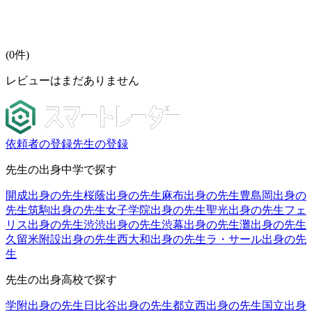
(
0
件)
レビューはまだありません
依頼者の登録
先生の登録
先生の出身中学で探す
開成出身の先生
桜蔭出身の先生
麻布出身の先生
豊島岡出身の
先生
筑駒出身の先生
女子学院出身の先生
聖光出身の先生
フェ
リス出身の先生
渋渋出身の先生
渋幕出身の先生
灘出身の先生
久留米附設出身の先生
西大和出身の先生
ラ・サール出身の先
生
先生の出身高校で探す
学附出身の先生
日比谷出身の先生
都立西出身の先生
国立出身