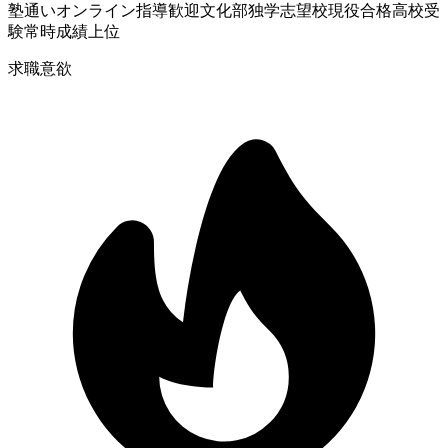
塾通い
オンライン指導歓迎
文化部
独学
志望校現役合格
高校受
験
常時成績上位
求職意欲