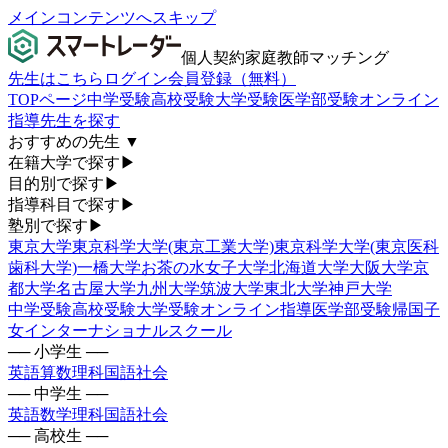
メインコンテンツへスキップ
個人契約家庭教師マッチング
先生はこちら
ログイン
会員登録（無料）
TOPページ
中学受験
高校受験
大学受験
医学部受験
オンライン
指導
先生を探す
おすすめの先生
▼
在籍大学で探す
▶
目的別で探す
▶
指導科目で探す
▶
塾別で探す
▶
東京大学
東京科学大学(東京工業大学)
東京科学大学(東京医科
歯科大学)
一橋大学
お茶の水女子大学
北海道大学
大阪大学
京
都大学
名古屋大学
九州大学
筑波大学
東北大学
神戸大学
中学受験
高校受験
大学受験
オンライン指導
医学部受験
帰国子
女
インターナショナルスクール
── 小学生 ──
英語
算数
理科
国語
社会
── 中学生 ──
英語
数学
理科
国語
社会
── 高校生 ──