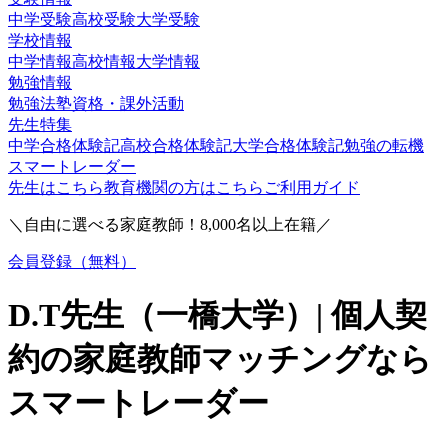
中学受験
高校受験
大学受験
学校情報
中学情報
高校情報
大学情報
勉強情報
勉強法
塾
資格・課外活動
先生特集
中学合格体験記
高校合格体験記
大学合格体験記
勉強の転機
スマートレーダー
先生はこちら
教育機関の方はこちら
ご利用ガイド
＼自由に選べる家庭教師！
8,000
名以上在籍／
会員登録（無料）
D.T
先生（
一橋大学
）| 個人契
約の家庭教師マッチングなら
スマートレーダー