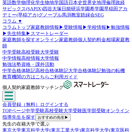
英語
数学
物理
化学
生物
地学
国語
日本史
世界史
地理
倫理政経
サピックス(SAPIX)
四谷大塚
日能研
浜学園
希学園
早稲田アカ
デミー(早稲アカ)
グノーブル
馬渕教室
鉄緑会
SEG
コラム
▼
コラムトップ
家庭教師情報
▶
受験情報
▶
学校情報
▶
勉強情報
▶
先生特集
▶
スマートレーダー
家庭教師を探す
オンライン家庭教師
個人契約
料金相場
家庭教
師
中学受験
高校受験
大学受験
中学情報
高校情報
大学情報
勉強法
塾
資格・課外活動
中学合格体験記
高校合格体験記
大学合格体験記
勉強の転機
教育機関の方はこちら
ご利用ガイド
個人契約家庭教師マッチング
会員登録（無料）
ログインする
TOPページ
中学受験
高校受験
大学受験
医学部受験
オンライン
指導
先生を探す
おすすめの先生
▶
先生の在籍大学で選ぶ
東京大学
東京科学大学(東京工業大学)
東京科学大学(東京医科