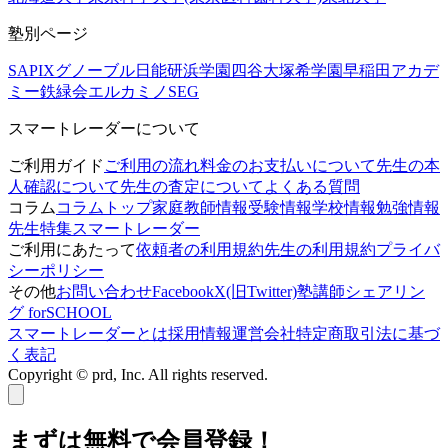
塾別ページ
SAPIX
グノーブル
日能研
浜学園
四谷大塚
希学園
早稲田アカデ
ミー
鉄緑会
エルカミノ
SEG
スマートレーダーについて
ご利用ガイド
ご利用の流れ
料金のお支払いについて
先生の本
人確認について
先生の査定について
よくある質問
コラム
コラムトップ
家庭教師情報
受験情報
学校情報
勉強情報
先生特集
スマートレーダー
ご利用にあたって
依頼者の利用規約
先生の利用規約
プライバ
シーポリシー
その他
お問い合わせ
Facebook
X(旧Twitter)
塾講師シェアリン
グ forSCHOOL
スマートレーダーとは
採用情報
運営会社
特定商取引法に基づ
く表記
Copyright © prd, Inc. All rights reserved.
まずは無料で会員登録！