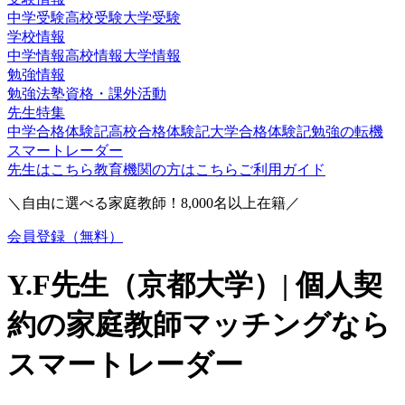
中学受験
高校受験
大学受験
学校情報
中学情報
高校情報
大学情報
勉強情報
勉強法
塾
資格・課外活動
先生特集
中学合格体験記
高校合格体験記
大学合格体験記
勉強の転機
スマートレーダー
先生はこちら
教育機関の方はこちら
ご利用ガイド
＼自由に選べる家庭教師！
8,000
名以上在籍／
会員登録（無料）
Y.F
先生（
京都大学
）| 個人契
約の家庭教師マッチングなら
スマートレーダー