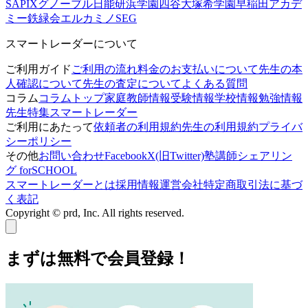
SAPIX
グノーブル
日能研
浜学園
四谷大塚
希学園
早稲田アカデ
ミー
鉄緑会
エルカミノ
SEG
スマートレーダーについて
ご利用ガイド
ご利用の流れ
料金のお支払いについて
先生の本
人確認について
先生の査定について
よくある質問
コラム
コラムトップ
家庭教師情報
受験情報
学校情報
勉強情報
先生特集
スマートレーダー
ご利用にあたって
依頼者の利用規約
先生の利用規約
プライバ
シーポリシー
その他
お問い合わせ
Facebook
X(旧Twitter)
塾講師シェアリン
グ forSCHOOL
スマートレーダーとは
採用情報
運営会社
特定商取引法に基づ
く表記
Copyright © prd, Inc. All rights reserved.
まずは無料で会員登録！