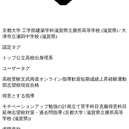
京都大学
工学部建築学科
滋賀県立膳所高等学校 (滋賀県)
/
大
津市立瀬田中学校 (滋賀県)
認定タグ
トップ公立高校出身
理系
ユーザータグ
高校受験
文武両道
オンライン指導歓迎
短期成績上昇経験
運動
部
志望校現役合格
得意とする指導
モチベーションアップ
勉強の計画立て
苦手科目克服
得意科目
延伸
志望校対策・過去問指導 (京都大学 | 滋賀県立膳所高等
学校 (滋賀県))