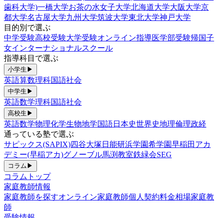
歯科大学)
一橋大学
お茶の水女子大学
北海道大学
大阪大学
京
都大学
名古屋大学
九州大学
筑波大学
東北大学
神戸大学
目的別で選ぶ
中学受験
高校受験
大学受験
オンライン指導
医学部受験
帰国子
女
インターナショナルスクール
指導科目で選ぶ
小学生
▶
英語
算数
理科
国語
社会
中学生
▶
英語
数学
理科
国語
社会
高校生
▶
英語
数学
物理
化学
生物
地学
国語
日本史
世界史
地理
倫理政経
通っている塾で選ぶ
サピックス(SAPIX)
四谷大塚
日能研
浜学園
希学園
早稲田アカ
デミー(早稲アカ)
グノーブル
馬渕教室
鉄緑会
SEG
コラム
▶
コラムトップ
家庭教師情報
家庭教師を探す
オンライン家庭教師
個人契約
料金相場
家庭教
師
受験情報