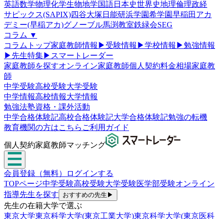
英語
数学
物理
化学
生物
地学
国語
日本史
世界史
地理
倫理政経
サピックス(SAPIX)
四谷大塚
日能研
浜学園
希学園
早稲田アカ
デミー(早稲アカ)
グノーブル
馬渕教室
鉄緑会
SEG
コラム
▼
コラムトップ
家庭教師情報
▶
受験情報
▶
学校情報
▶
勉強情報
▶
先生特集
▶
スマートレーダー
家庭教師を探す
オンライン家庭教師
個人契約
料金相場
家庭教
師
中学受験
高校受験
大学受験
中学情報
高校情報
大学情報
勉強法
塾
資格・課外活動
中学合格体験記
高校合格体験記
大学合格体験記
勉強の転機
教育機関の方はこちら
ご利用ガイド
個人契約家庭教師マッチング
会員登録（無料）
ログインする
TOPページ
中学受験
高校受験
大学受験
医学部受験
オンライン
指導
先生を探す
おすすめの先生
▶
先生の在籍大学で選ぶ
東京大学
東京科学大学(東京工業大学)
東京科学大学(東京医科