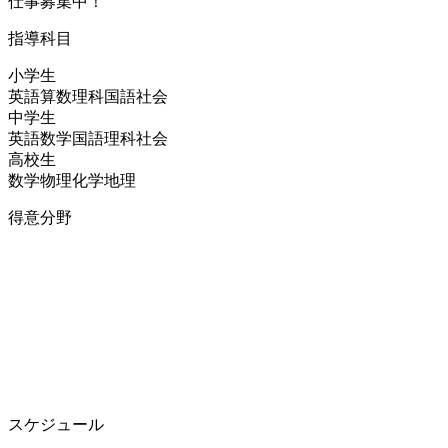
仕事募集中！
指導科目
小学生
英語
算数
理科
国語
社会
中学生
英語
数学
国語
理科
社会
高校生
数学
物理
化学
地理
得意分野
スケジュール