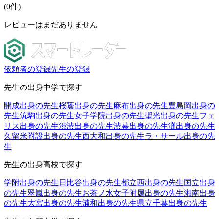
(
0
件)
レビューはまだありません
依頼者の登録
先生の登録
先生の出身中学で探す
開成出身の先生
桜蔭出身の先生
麻布出身の先生
豊島岡出身の
先生
筑駒出身の先生
女子学院出身の先生
聖光出身の先生
フェ
リス出身の先生
渋渋出身の先生
渋幕出身の先生
灘出身の先生
久留米附設出身の先生
西大和出身の先生
ラ・サール出身の先
生
先生の出身高校で探す
学附出身の先生
日比谷出身の先生
都立西出身の先生
国立出身
の先生
翠嵐出身の先生
お茶ノ水女子附属出身の先生
湘南出身
の先生
大宮出身の先生
浦和出身の先生
県立千葉出身の先生