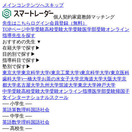
メインコンテンツへスキップ
個人契約家庭教師マッチング
先生はこちら
ログイン
会員登録（無料）
TOPページ
中学受験
高校受験
大学受験
医学部受験
オンライン
指導
先生を探す
おすすめの先生
▼
在籍大学で探す
▶
目的別で探す
▶
指導科目で探す
▶
塾別で探す
▶
東京大学
東京科学大学(東京工業大学)
東京科学大学(東京医科
歯科大学)
一橋大学
お茶の水女子大学
北海道大学
大阪大学
京
都大学
名古屋大学
九州大学
筑波大学
東北大学
神戸大学
中学受験
高校受験
大学受験
オンライン指導
医学部受験
帰国子
女
インターナショナルスクール
── 小学生 ──
英語
算数
理科
国語
社会
── 中学生 ──
英語
数学
理科
国語
社会
── 高校生 ──