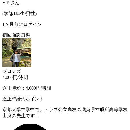
Y.F
さん
(
学部1年生/
男性
)
1ヶ月前にログイン
初回面談無料
ブロンズ
4,000
円/時間
適正時給：
4,000
円/時間
適正時給のポイント
京都大学在学中で、トップ公立高校の滋賀県立膳所高等学校
出身の先生です...