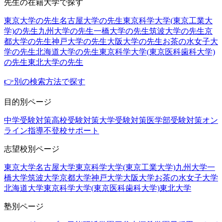
先生の在籍大学で探す
東京大学の先生
名古屋大学の先生
東京科学大学(東京工業大
学)の先生
九州大学の先生
一橋大学の先生
筑波大学の先生
京
都大学の先生
神戸大学の先生
大阪大学の先生
お茶の水女子大
学の先生
北海道大学の先生
東京科学大学(東京医科歯科大学)
の先生
東北大学の先生
👉別の検索方法で探す
目的別ページ
中学受験対策
高校受験対策
大学受験対策
医学部受験対策
オン
ライン指導
不登校サポート
志望校別ページ
東京大学
名古屋大学
東京科学大学(東京工業大学)
九州大学
一
橋大学
筑波大学
京都大学
神戸大学
大阪大学
お茶の水女子大学
北海道大学
東京科学大学(東京医科歯科大学)
東北大学
塾別ページ