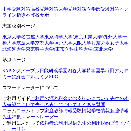
中学受験対策
高校受験対策
大学受験対策
医学部受験対策
オン
ライン指導
不登校サポート
志望校別ページ
東京大学
名古屋大学
東京科学大学(東京工業大学)
九州大学
一
橋大学
筑波大学
京都大学
神戸大学
大阪大学
お茶の水女子大学
北海道大学
東京科学大学(東京医科歯科大学)
東北大学
塾別ページ
SAPIX
グノーブル
日能研
浜学園
四谷大塚
希学園
早稲田アカデ
ミー
鉄緑会
エルカミノ
SEG
スマートレーダーについて
ご利用ガイド
ご利用の流れ
料金のお支払いについて
先生の本
人確認について
先生の査定について
よくある質問
コラム
コラムトップ
家庭教師情報
受験情報
学校情報
勉強情報
先生特集
スマートレーダー
ご利用にあたって
依頼者の利用規約
先生の利用規約
プライバ
シーポリシー