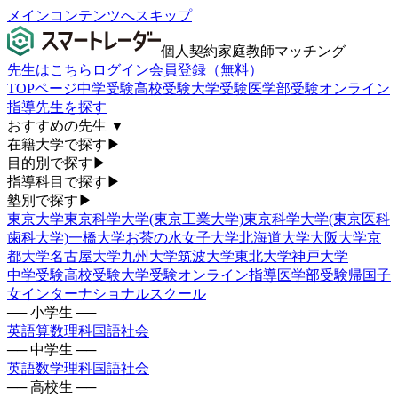
メインコンテンツへスキップ
個人契約家庭教師マッチング
先生はこちら
ログイン
会員登録（無料）
TOPページ
中学受験
高校受験
大学受験
医学部受験
オンライン
指導
先生を探す
おすすめの先生
▼
在籍大学で探す
▶
目的別で探す
▶
指導科目で探す
▶
塾別で探す
▶
東京大学
東京科学大学(東京工業大学)
東京科学大学(東京医科
歯科大学)
一橋大学
お茶の水女子大学
北海道大学
大阪大学
京
都大学
名古屋大学
九州大学
筑波大学
東北大学
神戸大学
中学受験
高校受験
大学受験
オンライン指導
医学部受験
帰国子
女
インターナショナルスクール
── 小学生 ──
英語
算数
理科
国語
社会
── 中学生 ──
英語
数学
理科
国語
社会
── 高校生 ──