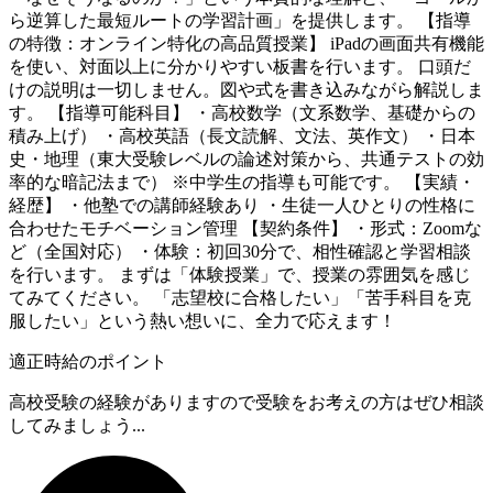
ら逆算した最短ルートの学習計画」を提供します。 【指導
の特徴：オンライン特化の高品質授業】 iPadの画面共有機能
を使い、対面以上に分かりやすい板書を行います。 口頭だ
けの説明は一切しません。図や式を書き込みながら解説しま
す。 【指導可能科目】 ・高校数学（文系数学、基礎からの
積み上げ） ・高校英語（長文読解、文法、英作文） ・日本
史・地理（東大受験レベルの論述対策から、共通テストの効
率的な暗記法まで） ※中学生の指導も可能です。 【実績・
経歴】 ・他塾での講師経験あり ・生徒一人ひとりの性格に
合わせたモチベーション管理 【契約条件】 ・形式：Zoomな
ど（全国対応） ・体験：初回30分で、相性確認と学習相談
を行います。 まずは「体験授業」で、授業の雰囲気を感じ
てみてください。 「志望校に合格したい」「苦手科目を克
服したい」という熱い想いに、全力で応えます！
適正時給のポイント
高校受験の経験がありますので受験をお考えの方はぜひ相談
してみましょう...