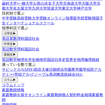
歯科大学)
一橋大学
お茶の水女子大学
北海道大学
大阪大学
京
都大学
名古屋大学
九州大学
筑波大学
東北大学
神戸大学
目的別で選ぶ
中学受験
高校受験
大学受験
オンライン指導
医学部受験
帰国子
女
インターナショナルスクール
指導科目で選ぶ
小学生
▶
英語
算数
理科
国語
社会
中学生
▶
英語
数学
理科
国語
社会
高校生
▶
英語
数学
物理
化学
生物
地学
国語
日本史
世界史
地理
倫理政経
通っている塾で選ぶ
サピックス(SAPIX)
四谷大塚
日能研
浜学園
希学園
早稲田アカ
デミー(早稲アカ)
グノーブル
馬渕教室
鉄緑会
SEG
コラム
▶
コラムトップ
家庭教師情報
家庭教師を探す
オンライン家庭教師
個人契約
料金相場
家庭教
師
受験情報