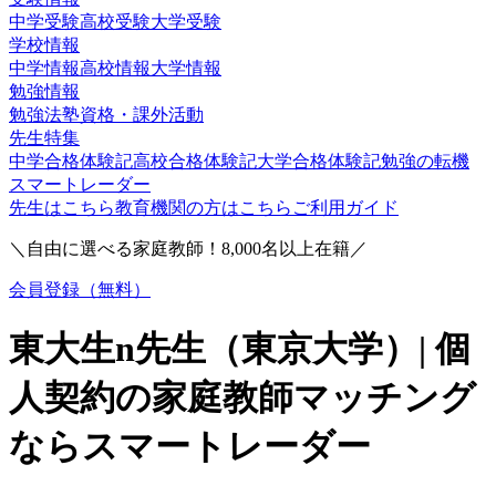
中学受験
高校受験
大学受験
学校情報
中学情報
高校情報
大学情報
勉強情報
勉強法
塾
資格・課外活動
先生特集
中学合格体験記
高校合格体験記
大学合格体験記
勉強の転機
スマートレーダー
先生はこちら
教育機関の方はこちら
ご利用ガイド
＼自由に選べる家庭教師！
8,000
名以上在籍／
会員登録（無料）
東大生n
先生（
東京大学
）| 個
人契約の家庭教師マッチング
ならスマートレーダー