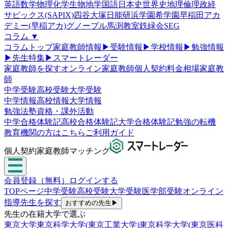
英語
数学
物理
化学
生物
地学
国語
日本史
世界史
地理
倫理政経
サピックス(SAPIX)
四谷大塚
日能研
浜学園
希学園
早稲田アカ
デミー(早稲アカ)
グノーブル
馬渕教室
鉄緑会
SEG
コラム
▼
コラムトップ
家庭教師情報
▶
受験情報
▶
学校情報
▶
勉強情報
▶
先生特集
▶
スマートレーダー
家庭教師を探す
オンライン家庭教師
個人契約
料金相場
家庭教
師
中学受験
高校受験
大学受験
中学情報
高校情報
大学情報
勉強法
塾
資格・課外活動
中学合格体験記
高校合格体験記
大学合格体験記
勉強の転機
教育機関の方はこちら
ご利用ガイド
個人契約家庭教師マッチング
会員登録（無料）
ログインする
TOPページ
中学受験
高校受験
大学受験
医学部受験
オンライン
指導
先生を探す
おすすめの先生
▶
先生の在籍大学で選ぶ
東京大学
東京科学大学(東京工業大学)
東京科学大学(東京医科