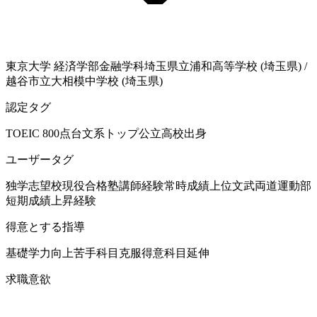
東京大学
経済学部金融学科
埼玉県立浦和高等学校 (埼玉県)
/
越谷市立大相模中学校 (埼玉県)
認定タグ
TOEIC 800点台
文系
トップ公立高校出身
ユーザータグ
独学
志望校現役合格
塾講師経験
常時成績上位
文武両道
運動部
短期成績上昇経験
得意とする指導
基礎学力向上
苦手科目克服
得意科目延伸
求職意欲