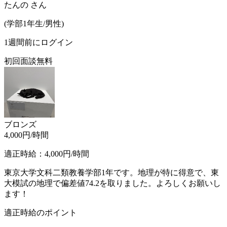
たんの
さん
(
学部1年生/
男性
)
1週間前にログイン
初回面談無料
ブロンズ
4,000
円/時間
適正時給：
4,000
円/時間
東京大学文科二類教養学部1年です。地理が特に得意で、東
大模試の地理で偏差値74.2を取りました。よろしくお願いし
ます！
適正時給のポイント