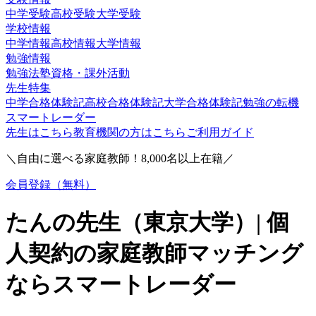
中学受験
高校受験
大学受験
学校情報
中学情報
高校情報
大学情報
勉強情報
勉強法
塾
資格・課外活動
先生特集
中学合格体験記
高校合格体験記
大学合格体験記
勉強の転機
スマートレーダー
先生はこちら
教育機関の方はこちら
ご利用ガイド
＼自由に選べる家庭教師！
8,000
名以上在籍／
会員登録（無料）
たんの
先生（
東京大学
）| 個
人契約の家庭教師マッチング
ならスマートレーダー