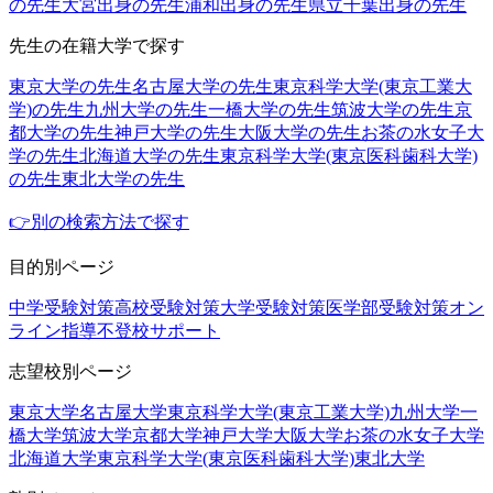
の先生
大宮出身の先生
浦和出身の先生
県立千葉出身の先生
先生の在籍大学で探す
東京大学の先生
名古屋大学の先生
東京科学大学(東京工業大
学)の先生
九州大学の先生
一橋大学の先生
筑波大学の先生
京
都大学の先生
神戸大学の先生
大阪大学の先生
お茶の水女子大
学の先生
北海道大学の先生
東京科学大学(東京医科歯科大学)
の先生
東北大学の先生
👉別の検索方法で探す
目的別ページ
中学受験対策
高校受験対策
大学受験対策
医学部受験対策
オン
ライン指導
不登校サポート
志望校別ページ
東京大学
名古屋大学
東京科学大学(東京工業大学)
九州大学
一
橋大学
筑波大学
京都大学
神戸大学
大阪大学
お茶の水女子大学
北海道大学
東京科学大学(東京医科歯科大学)
東北大学