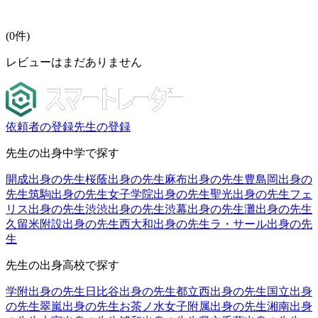
(
0
件)
レビューはまだありません
依頼者の登録
先生の登録
先生の出身中学で探す
開成出身の先生
桜蔭出身の先生
麻布出身の先生
豊島岡出身の
先生
筑駒出身の先生
女子学院出身の先生
聖光出身の先生
フェ
リス出身の先生
渋渋出身の先生
渋幕出身の先生
灘出身の先生
久留米附設出身の先生
西大和出身の先生
ラ・サール出身の先
生
先生の出身高校で探す
学附出身の先生
日比谷出身の先生
都立西出身の先生
国立出身
の先生
翠嵐出身の先生
お茶ノ水女子附属出身の先生
湘南出身