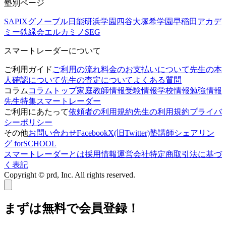
塾別ページ
SAPIX
グノーブル
日能研
浜学園
四谷大塚
希学園
早稲田アカデ
ミー
鉄緑会
エルカミノ
SEG
スマートレーダーについて
ご利用ガイド
ご利用の流れ
料金のお支払いについて
先生の本
人確認について
先生の査定について
よくある質問
コラム
コラムトップ
家庭教師情報
受験情報
学校情報
勉強情報
先生特集
スマートレーダー
ご利用にあたって
依頼者の利用規約
先生の利用規約
プライバ
シーポリシー
その他
お問い合わせ
Facebook
X(旧Twitter)
塾講師シェアリン
グ forSCHOOL
スマートレーダーとは
採用情報
運営会社
特定商取引法に基づ
く表記
Copyright © prd, Inc. All rights reserved.
まずは無料で会員登録！