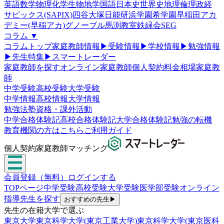
英語
数学
物理
化学
生物
地学
国語
日本史
世界史
地理
倫理政経
サピックス(SAPIX)
四谷大塚
日能研
浜学園
希学園
早稲田アカ
デミー(早稲アカ)
グノーブル
馬渕教室
鉄緑会
SEG
コラム
▼
コラムトップ
家庭教師情報
▶
受験情報
▶
学校情報
▶
勉強情報
▶
先生特集
▶
スマートレーダー
家庭教師を探す
オンライン家庭教師
個人契約
料金相場
家庭教
師
中学受験
高校受験
大学受験
中学情報
高校情報
大学情報
勉強法
塾
資格・課外活動
中学合格体験記
高校合格体験記
大学合格体験記
勉強の転機
教育機関の方はこちら
ご利用ガイド
個人契約家庭教師マッチング
会員登録（無料）
ログインする
TOPページ
中学受験
高校受験
大学受験
医学部受験
オンライン
指導
先生を探す
おすすめの先生
▶
先生の在籍大学で選ぶ
東京大学
東京科学大学(東京工業大学)
東京科学大学(東京医科