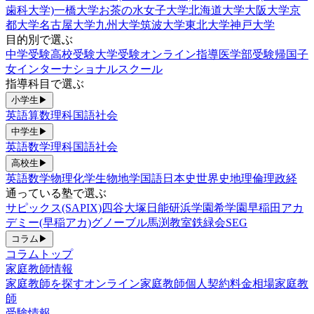
歯科大学)
一橋大学
お茶の水女子大学
北海道大学
大阪大学
京
都大学
名古屋大学
九州大学
筑波大学
東北大学
神戸大学
目的別で選ぶ
中学受験
高校受験
大学受験
オンライン指導
医学部受験
帰国子
女
インターナショナルスクール
指導科目で選ぶ
小学生
▶
英語
算数
理科
国語
社会
中学生
▶
英語
数学
理科
国語
社会
高校生
▶
英語
数学
物理
化学
生物
地学
国語
日本史
世界史
地理
倫理政経
通っている塾で選ぶ
サピックス(SAPIX)
四谷大塚
日能研
浜学園
希学園
早稲田アカ
デミー(早稲アカ)
グノーブル
馬渕教室
鉄緑会
SEG
コラム
▶
コラムトップ
家庭教師情報
家庭教師を探す
オンライン家庭教師
個人契約
料金相場
家庭教
師
受験情報