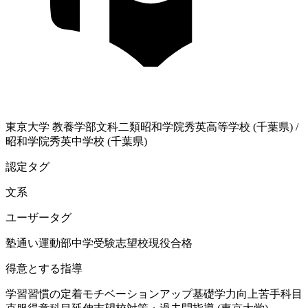
東京大学
教養学部文科二類
昭和学院秀英高等学校 (千葉県)
/
昭和学院秀英中学校 (千葉県)
認定タグ
文系
ユーザータグ
塾通い
運動部
中学受験
志望校現役合格
得意とする指導
学習習慣の定着
モチベーションアップ
基礎学力向上
苦手科目