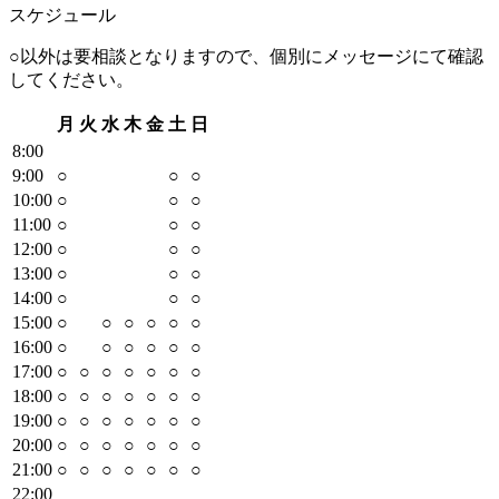
スケジュール
○以外は要相談となりますので、個別にメッセージにて確認
してください。
月
火
水
木
金
土
日
8
:00
9
:00
○
○
○
10
:00
○
○
○
11
:00
○
○
○
12
:00
○
○
○
13
:00
○
○
○
14
:00
○
○
○
15
:00
○
○
○
○
○
○
16
:00
○
○
○
○
○
○
17
:00
○
○
○
○
○
○
○
18
:00
○
○
○
○
○
○
○
19
:00
○
○
○
○
○
○
○
20
:00
○
○
○
○
○
○
○
21
:00
○
○
○
○
○
○
○
22
:00