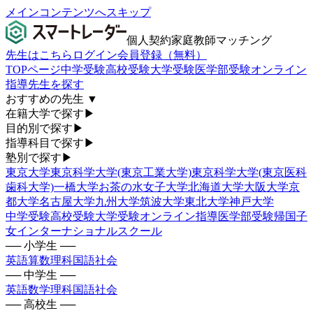
メインコンテンツへスキップ
個人契約家庭教師マッチング
先生はこちら
ログイン
会員登録（無料）
TOPページ
中学受験
高校受験
大学受験
医学部受験
オンライン
指導
先生を探す
おすすめの先生
▼
在籍大学で探す
▶
目的別で探す
▶
指導科目で探す
▶
塾別で探す
▶
東京大学
東京科学大学(東京工業大学)
東京科学大学(東京医科
歯科大学)
一橋大学
お茶の水女子大学
北海道大学
大阪大学
京
都大学
名古屋大学
九州大学
筑波大学
東北大学
神戸大学
中学受験
高校受験
大学受験
オンライン指導
医学部受験
帰国子
女
インターナショナルスクール
── 小学生 ──
英語
算数
理科
国語
社会
── 中学生 ──
英語
数学
理科
国語
社会
── 高校生 ──