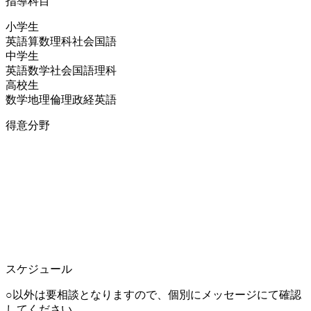
指導科目
小学生
英語
算数
理科
社会
国語
中学生
英語
数学
社会
国語
理科
高校生
数学
地理
倫理政経
英語
得意分野
スケジュール
○以外は要相談となりますので、個別にメッセージにて確認
してください。