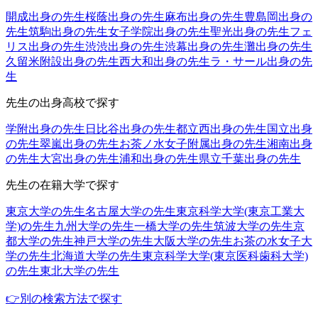
開成出身の先生
桜蔭出身の先生
麻布出身の先生
豊島岡出身の
先生
筑駒出身の先生
女子学院出身の先生
聖光出身の先生
フェ
リス出身の先生
渋渋出身の先生
渋幕出身の先生
灘出身の先生
久留米附設出身の先生
西大和出身の先生
ラ・サール出身の先
生
先生の出身高校で探す
学附出身の先生
日比谷出身の先生
都立西出身の先生
国立出身
の先生
翠嵐出身の先生
お茶ノ水女子附属出身の先生
湘南出身
の先生
大宮出身の先生
浦和出身の先生
県立千葉出身の先生
先生の在籍大学で探す
東京大学の先生
名古屋大学の先生
東京科学大学(東京工業大
学)の先生
九州大学の先生
一橋大学の先生
筑波大学の先生
京
都大学の先生
神戸大学の先生
大阪大学の先生
お茶の水女子大
学の先生
北海道大学の先生
東京科学大学(東京医科歯科大学)
の先生
東北大学の先生
👉別の検索方法で探す