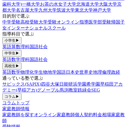
歯科大学)
一橋大学
お茶の水女子大学
北海道大学
大阪大学
京
都大学
名古屋大学
九州大学
筑波大学
東北大学
神戸大学
目的別で選ぶ
中学受験
高校受験
大学受験
オンライン指導
医学部受験
帰国子
女
インターナショナルスクール
指導科目で選ぶ
小学生
▶
英語
算数
理科
国語
社会
中学生
▶
英語
数学
理科
国語
社会
高校生
▶
英語
数学
物理
化学
生物
地学
国語
日本史
世界史
地理
倫理政経
通っている塾で選ぶ
サピックス(SAPIX)
四谷大塚
日能研
浜学園
希学園
早稲田アカ
デミー(早稲アカ)
グノーブル
馬渕教室
鉄緑会
SEG
コラム
▶
コラムトップ
家庭教師情報
家庭教師を探す
オンライン家庭教師
個人契約
料金相場
家庭教
師
受験情報