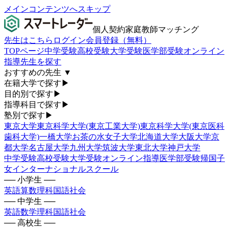
メインコンテンツへスキップ
個人契約家庭教師マッチング
先生はこちら
ログイン
会員登録（無料）
TOPページ
中学受験
高校受験
大学受験
医学部受験
オンライン
指導
先生を探す
おすすめの先生
▼
在籍大学で探す
▶
目的別で探す
▶
指導科目で探す
▶
塾別で探す
▶
東京大学
東京科学大学(東京工業大学)
東京科学大学(東京医科
歯科大学)
一橋大学
お茶の水女子大学
北海道大学
大阪大学
京
都大学
名古屋大学
九州大学
筑波大学
東北大学
神戸大学
中学受験
高校受験
大学受験
オンライン指導
医学部受験
帰国子
女
インターナショナルスクール
── 小学生 ──
英語
算数
理科
国語
社会
── 中学生 ──
英語
数学
理科
国語
社会
── 高校生 ──