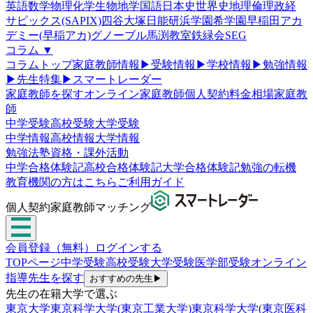
英語
数学
物理
化学
生物
地学
国語
日本史
世界史
地理
倫理政経
サピックス(SAPIX)
四谷大塚
日能研
浜学園
希学園
早稲田アカ
デミー(早稲アカ)
グノーブル
馬渕教室
鉄緑会
SEG
コラム
▼
コラムトップ
家庭教師情報
▶
受験情報
▶
学校情報
▶
勉強情報
▶
先生特集
▶
スマートレーダー
家庭教師を探す
オンライン家庭教師
個人契約
料金相場
家庭教
師
中学受験
高校受験
大学受験
中学情報
高校情報
大学情報
勉強法
塾
資格・課外活動
中学合格体験記
高校合格体験記
大学合格体験記
勉強の転機
教育機関の方はこちら
ご利用ガイド
個人契約家庭教師マッチング
会員登録（無料）
ログインする
TOPページ
中学受験
高校受験
大学受験
医学部受験
オンライン
指導
先生を探す
おすすめの先生
▶
先生の在籍大学で選ぶ
東京大学
東京科学大学(東京工業大学)
東京科学大学(東京医科