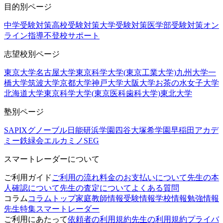
目的別ページ
中学受験対策
高校受験対策
大学受験対策
医学部受験対策
オン
ライン指導
不登校サポート
志望校別ページ
東京大学
名古屋大学
東京科学大学(東京工業大学)
九州大学
一
橋大学
筑波大学
京都大学
神戸大学
大阪大学
お茶の水女子大学
北海道大学
東京科学大学(東京医科歯科大学)
東北大学
塾別ページ
SAPIX
グノーブル
日能研
浜学園
四谷大塚
希学園
早稲田アカデ
ミー
鉄緑会
エルカミノ
SEG
スマートレーダーについて
ご利用ガイド
ご利用の流れ
料金のお支払いについて
先生の本
人確認について
先生の査定について
よくある質問
コラム
コラムトップ
家庭教師情報
受験情報
学校情報
勉強情報
先生特集
スマートレーダー
ご利用にあたって
依頼者の利用規約
先生の利用規約
プライバ