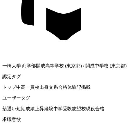
一橋大学
商学部
開成高等学校 (東京都)
/
開成中学校 (東京都)
認定タグ
トップ中高一貫校出身
文系
合格体験記掲載
ユーザータグ
塾通い
短期成績上昇経験
中学受験
志望校現役合格
求職意欲