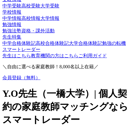
中学受験
高校受験
大学受験
学校情報
中学情報
高校情報
大学情報
勉強情報
勉強法
塾
資格・課外活動
先生特集
中学合格体験記
高校合格体験記
大学合格体験記
勉強の転機
スマートレーダー
先生はこちら
教育機関の方はこちら
ご利用ガイド
＼自由に選べる家庭教師！
8,000
名以上在籍／
会員登録（無料）
Y.O
先生（
一橋大学
）| 個人契
約の家庭教師マッチングなら
スマートレーダー