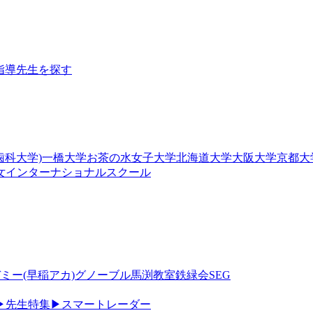
指導
先生を探す
歯科大学)
一橋大学
お茶の水女子大学
北海道大学
大阪大学
京都大
女
インターナショナルスクール
ミー(早稲アカ)
グノーブル
馬渕教室
鉄緑会
SEG
▶
先生特集
▶
スマートレーダー