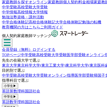
家庭教師を探す
オンライン家庭教師
個人契約
料金相場
家庭教
中学受験
高校受験
大学受験
中学情報
高校情報
大学情報
勉強法
塾
資格・課外活動
中学合格体験記
高校合格体験記
大学合格体験記
勉強の転機
教育機関の方はこちら
ご利用ガイド
個人契約家庭教師マッチング
会員登録（無料）
ログインする
TOPページ
中学受験
高校受験
大学受験
医学部受験
オンライン
先生の在籍大学で選ぶ
東京大学
東京科学大学(東京工業大学)
東京科学大学(東京医科
目的別で選ぶ
中学受験
高校受験
大学受験
オンライン指導
医学部受験
帰国子
指導科目で選ぶ
小学生
▶
英語
算数
理科
国語
社会
中学生
▶
英語
数学
理科
国語
社会