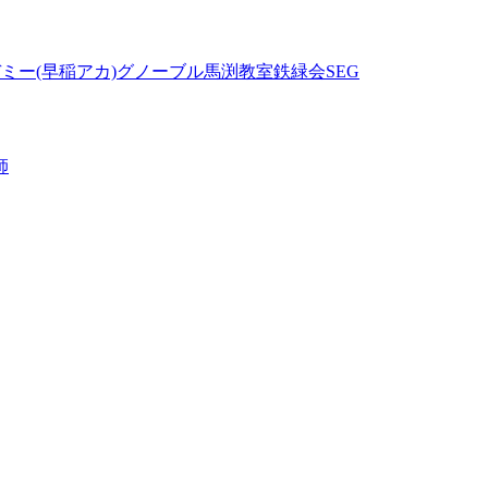
ミー(早稲アカ)
グノーブル
馬渕教室
鉄緑会
SEG
師