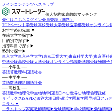
メインコンテンツへスキップ
個人契約家庭教師マッチング
先生はこちら
ログイン
会員登録（無料）
TOPページ
中学受験
高校受験
大学受験
医学部受験
オンライン
おすすめの先生
▼
在籍大学で探す
▶
目的別で探す
▶
指導科目で探す
▶
塾別で探す
▶
東京大学
東京科学大学(東京工業大学)
東京科学大学(東京医科
中学受験
高校受験
大学受験
オンライン指導
医学部受験
帰国子
── 小学生 ──
英語
算数
理科
国語
社会
── 中学生 ──
英語
数学
理科
国語
社会
── 高校生 ──
英語
数学
物理
化学
生物
地学
国語
日本史
世界史
地理
倫理政経
サピックス(SAPIX)
四谷大塚
日能研
浜学園
希学園
早稲田アカデ
コラム
▼
コラムトップ
家庭教師情報
▶
受験情報
▶
学校情報
▶
勉強情報