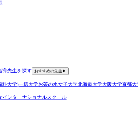
師
指導
先生を探す
おすすめの先生
▶
歯科大学)
一橋大学
お茶の水女子大学
北海道大学
大阪大学
京都大
女
インターナショナルスクール