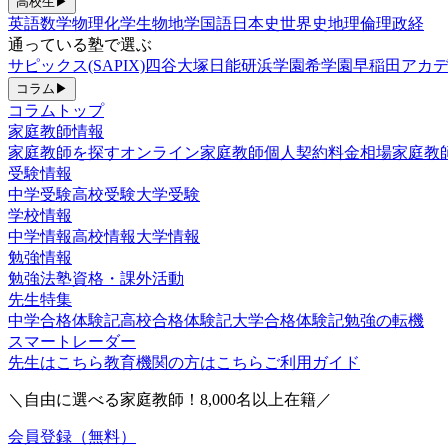
高校生
▶
英語
数学
物理
化学
生物
地学
国語
日本史
世界史
地理
倫理政経
通っている塾で選ぶ
サピックス(SAPIX)
四谷大塚
日能研
浜学園
希学園
早稲田アカデ
コラム
▶
コラムトップ
家庭教師情報
家庭教師を探す
オンライン家庭教師
個人契約
料金相場
家庭教
受験情報
中学受験
高校受験
大学受験
学校情報
中学情報
高校情報
大学情報
勉強情報
勉強法
塾
資格・課外活動
先生特集
中学合格体験記
高校合格体験記
大学合格体験記
勉強の転機
スマートレーダー
先生はこちら
教育機関の方はこちら
ご利用ガイド
＼自由に選べる家庭教師！
8,000
名以上在籍／
会員登録（無料）