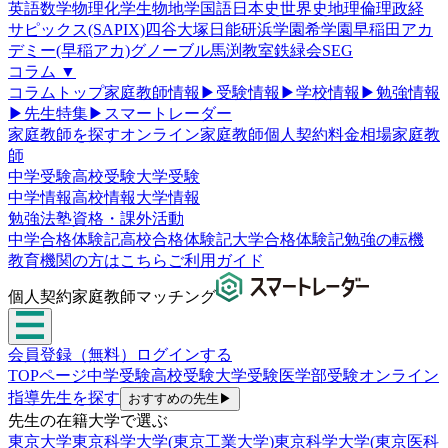
英語
数学
物理
化学
生物
地学
国語
日本史
世界史
地理
倫理政経
サピックス(SAPIX)
四谷大塚
日能研
浜学園
希学園
早稲田アカ
デミー(早稲アカ)
グノーブル
馬渕教室
鉄緑会
SEG
コラム
▼
コラムトップ
家庭教師情報
▶
受験情報
▶
学校情報
▶
勉強情報
▶
先生特集
▶
スマートレーダー
家庭教師を探す
オンライン家庭教師
個人契約
料金相場
家庭教
師
中学受験
高校受験
大学受験
中学情報
高校情報
大学情報
勉強法
塾
資格・課外活動
中学合格体験記
高校合格体験記
大学合格体験記
勉強の転機
教育機関の方はこちら
ご利用ガイド
個人契約家庭教師マッチング
会員登録（無料）
ログインする
TOPページ
中学受験
高校受験
大学受験
医学部受験
オンライン
指導
先生を探す
おすすめの先生
▶
先生の在籍大学で選ぶ
東京大学
東京科学大学(東京工業大学)
東京科学大学(東京医科