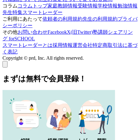
コラム
コラムトップ
家庭教師情報
受験情報
学校情報
勉強情報
先生特集
スマートレーダー
ご利用にあたって
依頼者の利用規約
先生の利用規約
プライバ
シーポリシー
その他
お問い合わせ
Facebook
X(旧Twitter)
塾講師シェアリン
グ forSCHOOL
スマートレーダーとは
採用情報
運営会社
特定商取引法に基づ
く表記
Copyright © prd, Inc. All rights reserved.
まずは無料で会員登録！