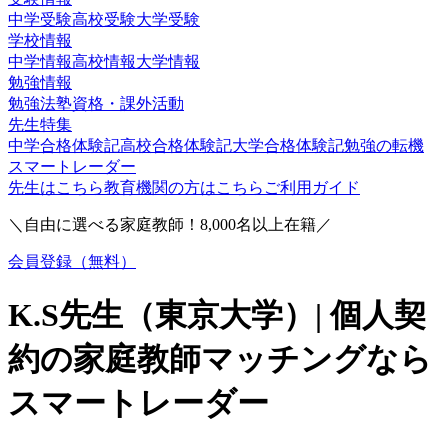
中学受験
高校受験
大学受験
学校情報
中学情報
高校情報
大学情報
勉強情報
勉強法
塾
資格・課外活動
先生特集
中学合格体験記
高校合格体験記
大学合格体験記
勉強の転機
スマートレーダー
先生はこちら
教育機関の方はこちら
ご利用ガイド
＼自由に選べる家庭教師！
8,000
名以上在籍／
会員登録（無料）
K.S
先生（
東京大学
）| 個人契
約の家庭教師マッチングなら
スマートレーダー