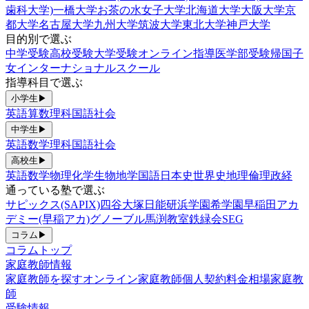
歯科大学)
一橋大学
お茶の水女子大学
北海道大学
大阪大学
京
都大学
名古屋大学
九州大学
筑波大学
東北大学
神戸大学
目的別で選ぶ
中学受験
高校受験
大学受験
オンライン指導
医学部受験
帰国子
女
インターナショナルスクール
指導科目で選ぶ
小学生
▶
英語
算数
理科
国語
社会
中学生
▶
英語
数学
理科
国語
社会
高校生
▶
英語
数学
物理
化学
生物
地学
国語
日本史
世界史
地理
倫理政経
通っている塾で選ぶ
サピックス(SAPIX)
四谷大塚
日能研
浜学園
希学園
早稲田アカ
デミー(早稲アカ)
グノーブル
馬渕教室
鉄緑会
SEG
コラム
▶
コラムトップ
家庭教師情報
家庭教師を探す
オンライン家庭教師
個人契約
料金相場
家庭教
師
受験情報