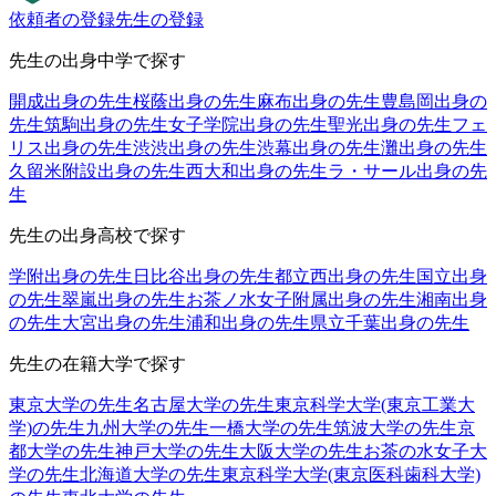
依頼者の登録
先生の登録
先生の出身中学で探す
開成出身の先生
桜蔭出身の先生
麻布出身の先生
豊島岡出身の
先生
筑駒出身の先生
女子学院出身の先生
聖光出身の先生
フェ
リス出身の先生
渋渋出身の先生
渋幕出身の先生
灘出身の先生
久留米附設出身の先生
西大和出身の先生
ラ・サール出身の先
生
先生の出身高校で探す
学附出身の先生
日比谷出身の先生
都立西出身の先生
国立出身
の先生
翠嵐出身の先生
お茶ノ水女子附属出身の先生
湘南出身
の先生
大宮出身の先生
浦和出身の先生
県立千葉出身の先生
先生の在籍大学で探す
東京大学の先生
名古屋大学の先生
東京科学大学(東京工業大
学)の先生
九州大学の先生
一橋大学の先生
筑波大学の先生
京
都大学の先生
神戸大学の先生
大阪大学の先生
お茶の水女子大
学の先生
北海道大学の先生
東京科学大学(東京医科歯科大学)