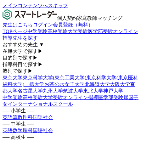
メインコンテンツへスキップ
個人契約家庭教師マッチング
先生はこちら
ログイン
会員登録（無料）
TOPページ
中学受験
高校受験
大学受験
医学部受験
オンライン
指導
先生を探す
おすすめの先生
▼
在籍大学で探す
▶
目的別で探す
▶
指導科目で探す
▶
塾別で探す
▶
東京大学
東京科学大学(東京工業大学)
東京科学大学(東京医科
歯科大学)
一橋大学
お茶の水女子大学
北海道大学
大阪大学
京
都大学
名古屋大学
九州大学
筑波大学
東北大学
神戸大学
中学受験
高校受験
大学受験
オンライン指導
医学部受験
帰国子
女
インターナショナルスクール
── 小学生 ──
英語
算数
理科
国語
社会
── 中学生 ──
英語
数学
理科
国語
社会
── 高校生 ──