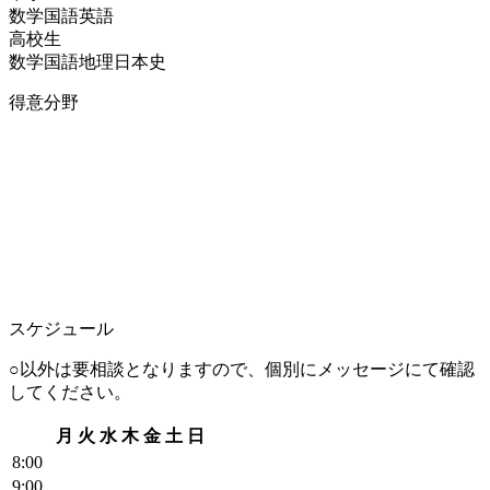
数学
国語
英語
高校生
数学
国語
地理
日本史
得意分野
スケジュール
○以外は要相談となりますので、個別にメッセージにて確認
してください。
月
火
水
木
金
土
日
8
:00
9
:00