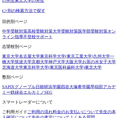
の先生
東北大学の先生
👉別の検索方法で探す
目的別ページ
中学受験対策
高校受験対策
大学受験対策
医学部受験対策
オン
ライン指導
不登校サポート
志望校別ページ
東京大学
名古屋大学
東京科学大学(東京工業大学)
九州大学
一
橋大学
筑波大学
京都大学
神戸大学
大阪大学
お茶の水女子大学
北海道大学
東京科学大学(東京医科歯科大学)
東北大学
塾別ページ
SAPIX
グノーブル
日能研
浜学園
四谷大塚
希学園
早稲田アカデ
ミー
鉄緑会
エルカミノ
SEG
スマートレーダーについて
ご利用ガイド
ご利用の流れ
料金のお支払いについて
先生の本
人確認について
先生の査定について
よくある質問