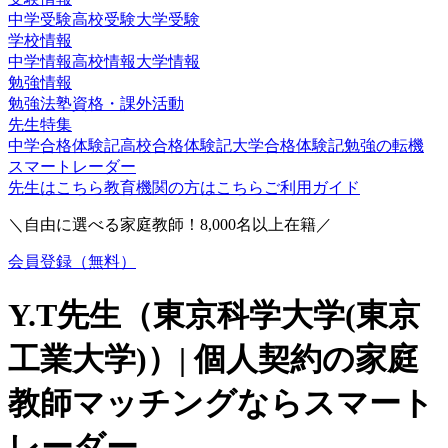
中学受験
高校受験
大学受験
学校情報
中学情報
高校情報
大学情報
勉強情報
勉強法
塾
資格・課外活動
先生特集
中学合格体験記
高校合格体験記
大学合格体験記
勉強の転機
スマートレーダー
先生はこちら
教育機関の方はこちら
ご利用ガイド
＼自由に選べる家庭教師！
8,000
名以上在籍／
会員登録（無料）
Y.T
先生（
東京科学大学(東京
工業大学)
）| 個人契約の家庭
教師マッチングならスマート
レーダー