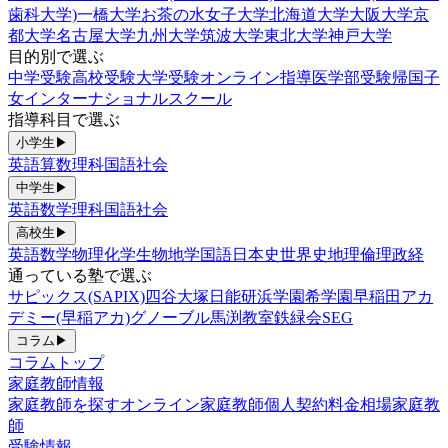
歯科大学)
一橋大学
お茶の水女子大学
北海道大学
大阪大学
京
都大学
名古屋大学
九州大学
筑波大学
東北大学
神戸大学
目的別で選ぶ
中学受験
高校受験
大学受験
オンライン指導
医学部受験
帰国子
女
インターナショナルスクール
指導科目で選ぶ
小学生
▶
英語
算数
理科
国語
社会
中学生
▶
英語
数学
理科
国語
社会
高校生
▶
英語
数学
物理
化学
生物
地学
国語
日本史
世界史
地理
倫理政経
通っている塾で選ぶ
サピックス(SAPIX)
四谷大塚
日能研
浜学園
希学園
早稲田アカ
デミー(早稲アカ)
グノーブル
馬渕教室
鉄緑会
SEG
コラム
▶
コラムトップ
家庭教師情報
家庭教師を探す
オンライン家庭教師
個人契約
料金相場
家庭教
師
受験情報