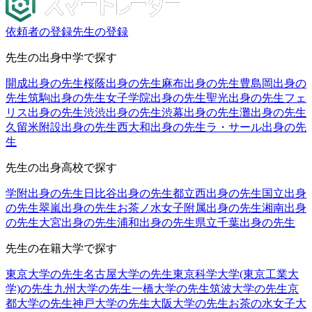
依頼者の登録
先生の登録
先生の出身中学で探す
開成出身の先生
桜蔭出身の先生
麻布出身の先生
豊島岡出身の
先生
筑駒出身の先生
女子学院出身の先生
聖光出身の先生
フェ
リス出身の先生
渋渋出身の先生
渋幕出身の先生
灘出身の先生
久留米附設出身の先生
西大和出身の先生
ラ・サール出身の先
生
先生の出身高校で探す
学附出身の先生
日比谷出身の先生
都立西出身の先生
国立出身
の先生
翠嵐出身の先生
お茶ノ水女子附属出身の先生
湘南出身
の先生
大宮出身の先生
浦和出身の先生
県立千葉出身の先生
先生の在籍大学で探す
東京大学の先生
名古屋大学の先生
東京科学大学(東京工業大
学)の先生
九州大学の先生
一橋大学の先生
筑波大学の先生
京
都大学の先生
神戸大学の先生
大阪大学の先生
お茶の水女子大