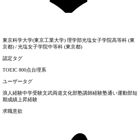
東京科学大学(東京工業大学)
理学部
光塩女子学院高等科 (東
京都)
/
光塩女子学院中等科 (東京都)
認定タグ
TOEIC 800点台
理系
ユーザータグ
浪人経験
中学受験
文武両道
文化部
塾講師経験
塾通い
運動部
短
期成績上昇経験
求職意欲