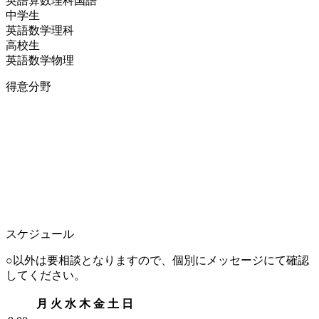
英語
算数
理科
国語
中学生
英語
数学
理科
高校生
英語
数学
物理
得意分野
スケジュール
○以外は要相談となりますので、個別にメッセージにて確認
してください。
月
火
水
木
金
土
日