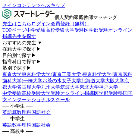
メインコンテンツへスキップ
個人契約家庭教師マッチング
先生はこちら
ログイン
会員登録（無料）
TOPページ
中学受験
高校受験
大学受験
医学部受験
オンライン
指導
先生を探す
おすすめの先生
▼
在籍大学で探す
▶
目的別で探す
▶
指導科目で探す
▶
塾別で探す
▶
東京大学
東京科学大学(東京工業大学)
東京科学大学(東京医科
歯科大学)
一橋大学
お茶の水女子大学
北海道大学
大阪大学
京
都大学
名古屋大学
九州大学
筑波大学
東北大学
神戸大学
中学受験
高校受験
大学受験
オンライン指導
医学部受験
帰国子
女
インターナショナルスクール
── 小学生 ──
英語
算数
理科
国語
社会
── 中学生 ──
英語
数学
理科
国語
社会
── 高校生 ──