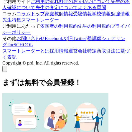
ご利用ガイド
ご利用の流れ
料金のお支払いについて
先生の本
人確認について
先生の査定について
よくある質問
コラム
コラムトップ
家庭教師情報
受験情報
学校情報
勉強情報
先生特集
スマートレーダー
ご利用にあたって
依頼者の利用規約
先生の利用規約
プライバ
シーポリシー
その他
お問い合わせ
Facebook
X(旧Twitter)
塾講師シェアリン
グ forSCHOOL
スマートレーダーとは
採用情報
運営会社
特定商取引法に基づ
く表記
Copyright © prd, Inc. All rights reserved.
まずは無料で会員登録！