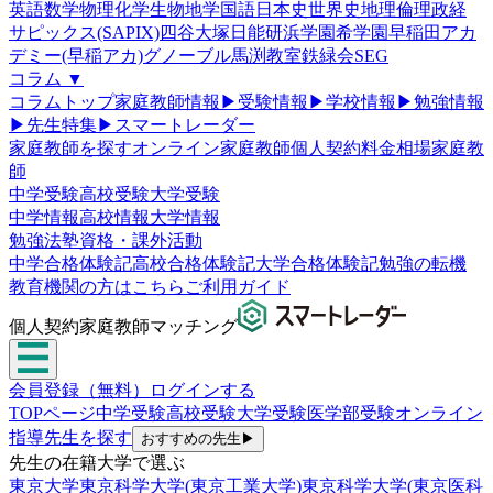
英語
数学
物理
化学
生物
地学
国語
日本史
世界史
地理
倫理政経
サピックス(SAPIX)
四谷大塚
日能研
浜学園
希学園
早稲田アカ
デミー(早稲アカ)
グノーブル
馬渕教室
鉄緑会
SEG
コラム
▼
コラムトップ
家庭教師情報
▶
受験情報
▶
学校情報
▶
勉強情報
▶
先生特集
▶
スマートレーダー
家庭教師を探す
オンライン家庭教師
個人契約
料金相場
家庭教
師
中学受験
高校受験
大学受験
中学情報
高校情報
大学情報
勉強法
塾
資格・課外活動
中学合格体験記
高校合格体験記
大学合格体験記
勉強の転機
教育機関の方はこちら
ご利用ガイド
個人契約家庭教師マッチング
会員登録（無料）
ログインする
TOPページ
中学受験
高校受験
大学受験
医学部受験
オンライン
指導
先生を探す
おすすめの先生
▶
先生の在籍大学で選ぶ
東京大学
東京科学大学(東京工業大学)
東京科学大学(東京医科