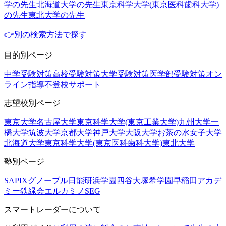
学の先生
北海道大学の先生
東京科学大学(東京医科歯科大学)
の先生
東北大学の先生
👉別の検索方法で探す
目的別ページ
中学受験対策
高校受験対策
大学受験対策
医学部受験対策
オン
ライン指導
不登校サポート
志望校別ページ
東京大学
名古屋大学
東京科学大学(東京工業大学)
九州大学
一
橋大学
筑波大学
京都大学
神戸大学
大阪大学
お茶の水女子大学
北海道大学
東京科学大学(東京医科歯科大学)
東北大学
塾別ページ
SAPIX
グノーブル
日能研
浜学園
四谷大塚
希学園
早稲田アカデ
ミー
鉄緑会
エルカミノ
SEG
スマートレーダーについて