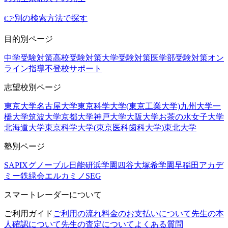
👉別の検索方法で探す
目的別ページ
中学受験対策
高校受験対策
大学受験対策
医学部受験対策
オン
ライン指導
不登校サポート
志望校別ページ
東京大学
名古屋大学
東京科学大学(東京工業大学)
九州大学
一
橋大学
筑波大学
京都大学
神戸大学
大阪大学
お茶の水女子大学
北海道大学
東京科学大学(東京医科歯科大学)
東北大学
塾別ページ
SAPIX
グノーブル
日能研
浜学園
四谷大塚
希学園
早稲田アカデ
ミー
鉄緑会
エルカミノ
SEG
スマートレーダーについて
ご利用ガイド
ご利用の流れ
料金のお支払いについて
先生の本
人確認について
先生の査定について
よくある質問