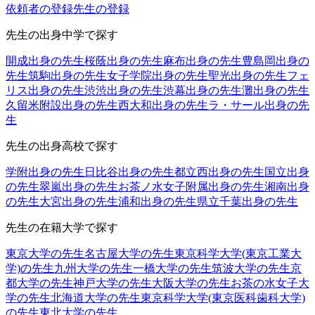
依頼者の登録
先生の登録
先生の出身中学で探す
開成出身の先生
桜蔭出身の先生
麻布出身の先生
豊島岡出身の
先生
筑駒出身の先生
女子学院出身の先生
聖光出身の先生
フェ
リス出身の先生
渋渋出身の先生
渋幕出身の先生
灘出身の先生
久留米附設出身の先生
西大和出身の先生
ラ・サール出身の先
生
先生の出身高校で探す
学附出身の先生
日比谷出身の先生
都立西出身の先生
国立出身
の先生
翠嵐出身の先生
お茶ノ水女子附属出身の先生
湘南出身
の先生
大宮出身の先生
浦和出身の先生
県立千葉出身の先生
先生の在籍大学で探す
東京大学の先生
名古屋大学の先生
東京科学大学(東京工業大
学)の先生
九州大学の先生
一橋大学の先生
筑波大学の先生
京
都大学の先生
神戸大学の先生
大阪大学の先生
お茶の水女子大
学の先生
北海道大学の先生
東京科学大学(東京医科歯科大学)
の先生
東北大学の先生