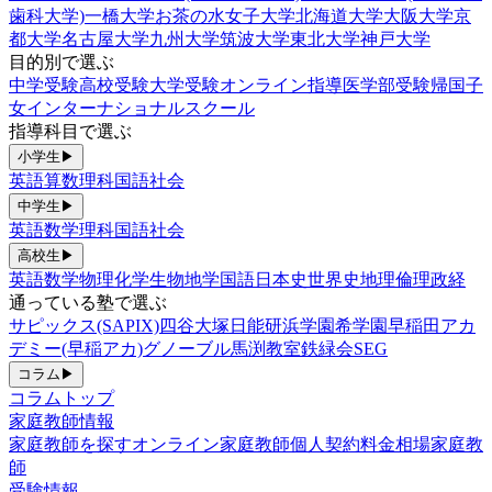
歯科大学)
一橋大学
お茶の水女子大学
北海道大学
大阪大学
京
都大学
名古屋大学
九州大学
筑波大学
東北大学
神戸大学
目的別で選ぶ
中学受験
高校受験
大学受験
オンライン指導
医学部受験
帰国子
女
インターナショナルスクール
指導科目で選ぶ
小学生
▶
英語
算数
理科
国語
社会
中学生
▶
英語
数学
理科
国語
社会
高校生
▶
英語
数学
物理
化学
生物
地学
国語
日本史
世界史
地理
倫理政経
通っている塾で選ぶ
サピックス(SAPIX)
四谷大塚
日能研
浜学園
希学園
早稲田アカ
デミー(早稲アカ)
グノーブル
馬渕教室
鉄緑会
SEG
コラム
▶
コラムトップ
家庭教師情報
家庭教師を探す
オンライン家庭教師
個人契約
料金相場
家庭教
師
受験情報