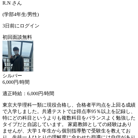
R.N
さん
(
学部4年生/
男性
)
3日前にログイン
初回面談無料
シルバー
6,000
円/時間
適正時給：
6,000
円/時間
東京大学理科一類に現役合格し、合格者平均点を上回る成績
で入学しました。共通テストでは得点率95％以上を記録し、
特にどの科目というよりも複数科目をバランスよく勉強した
タイプだと自認しています。 家庭教師としての経験はあり
ませんが、大学１年生から個別指導塾で受験生を教えてお
り、生徒一人ひとりの理解度に合わせた指導には自信があり