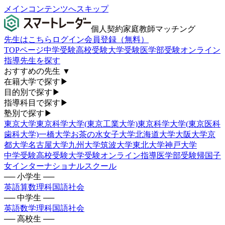
メインコンテンツへスキップ
個人契約家庭教師マッチング
先生はこちら
ログイン
会員登録（無料）
TOPページ
中学受験
高校受験
大学受験
医学部受験
オンライン
指導
先生を探す
おすすめの先生
▼
在籍大学で探す
▶
目的別で探す
▶
指導科目で探す
▶
塾別で探す
▶
東京大学
東京科学大学(東京工業大学)
東京科学大学(東京医科
歯科大学)
一橋大学
お茶の水女子大学
北海道大学
大阪大学
京
都大学
名古屋大学
九州大学
筑波大学
東北大学
神戸大学
中学受験
高校受験
大学受験
オンライン指導
医学部受験
帰国子
女
インターナショナルスクール
── 小学生 ──
英語
算数
理科
国語
社会
── 中学生 ──
英語
数学
理科
国語
社会
── 高校生 ──