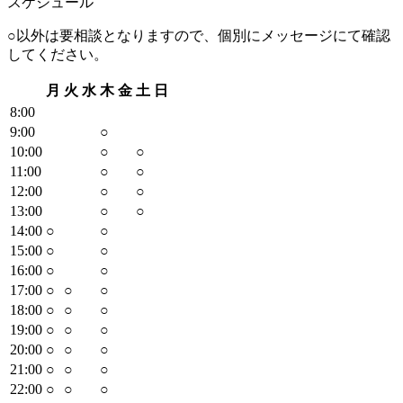
スケジュール
○以外は要相談となりますので、個別にメッセージにて確認
してください。
月
火
水
木
金
土
日
8
:00
9
:00
○
10
:00
○
○
11
:00
○
○
12
:00
○
○
13
:00
○
○
14
:00
○
○
15
:00
○
○
16
:00
○
○
17
:00
○
○
○
18
:00
○
○
○
19
:00
○
○
○
20
:00
○
○
○
21
:00
○
○
○
22
:00
○
○
○