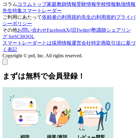
コラム
コラムトップ
家庭教師情報
受験情報
学校情報
勉強情報
先生特集
スマートレーダー
ご利用にあたって
依頼者の利用規約
先生の利用規約
プライバ
シーポリシー
その他
お問い合わせ
Facebook
X(旧Twitter)
塾講師シェアリン
グ forSCHOOL
スマートレーダーとは
採用情報
運営会社
特定商取引法に基づ
く表記
Copyright © prd, Inc. All rights reserved.
まずは無料で会員登録！