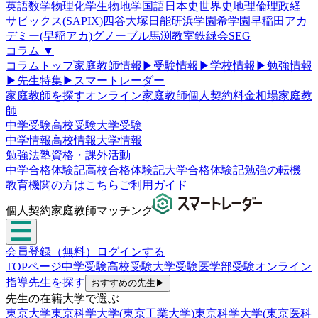
英語
数学
物理
化学
生物
地学
国語
日本史
世界史
地理
倫理政経
サピックス(SAPIX)
四谷大塚
日能研
浜学園
希学園
早稲田アカ
デミー(早稲アカ)
グノーブル
馬渕教室
鉄緑会
SEG
コラム
▼
コラムトップ
家庭教師情報
▶
受験情報
▶
学校情報
▶
勉強情報
▶
先生特集
▶
スマートレーダー
家庭教師を探す
オンライン家庭教師
個人契約
料金相場
家庭教
師
中学受験
高校受験
大学受験
中学情報
高校情報
大学情報
勉強法
塾
資格・課外活動
中学合格体験記
高校合格体験記
大学合格体験記
勉強の転機
教育機関の方はこちら
ご利用ガイド
個人契約家庭教師マッチング
会員登録（無料）
ログインする
TOPページ
中学受験
高校受験
大学受験
医学部受験
オンライン
指導
先生を探す
おすすめの先生
▶
先生の在籍大学で選ぶ
東京大学
東京科学大学(東京工業大学)
東京科学大学(東京医科