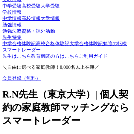
中学受験
高校受験
大学受験
学校情報
中学情報
高校情報
大学情報
勉強情報
勉強法
塾
資格・課外活動
先生特集
中学合格体験記
高校合格体験記
大学合格体験記
勉強の転機
スマートレーダー
先生はこちら
教育機関の方はこちら
ご利用ガイド
＼自由に選べる家庭教師！
8,000
名以上在籍／
会員登録（無料）
R.N
先生（
東京大学
）| 個人契
約の家庭教師マッチングなら
スマートレーダー