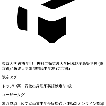
東京大学
教養学部 理科二類
筑波大学附属駒場高等学校 (東
京都)
/
筑波大学附属駒場中学校 (東京都)
認定タグ
トップ中高一貫校出身
理系
英語検定準1級
ユーザータグ
常時成績上位
文武両道
中学受験
塾通い
運動部
オンライン指導