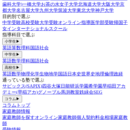
歯科大学)
一橋大学
お茶の水女子大学
北海道大学
大阪大学
京
都大学
名古屋大学
九州大学
筑波大学
東北大学
神戸大学
目的別で選ぶ
中学受験
高校受験
大学受験
オンライン指導
医学部受験
帰国子
女
インターナショナルスクール
指導科目で選ぶ
小学生
▶
英語
算数
理科
国語
社会
中学生
▶
英語
数学
理科
国語
社会
高校生
▶
英語
数学
物理
化学
生物
地学
国語
日本史
世界史
地理
倫理政経
通っている塾で選ぶ
サピックス(SAPIX)
四谷大塚
日能研
浜学園
希学園
早稲田アカ
デミー(早稲アカ)
グノーブル
馬渕教室
鉄緑会
SEG
コラム
▶
コラムトップ
家庭教師情報
家庭教師を探す
オンライン家庭教師
個人契約
料金相場
家庭教
師
受験情報