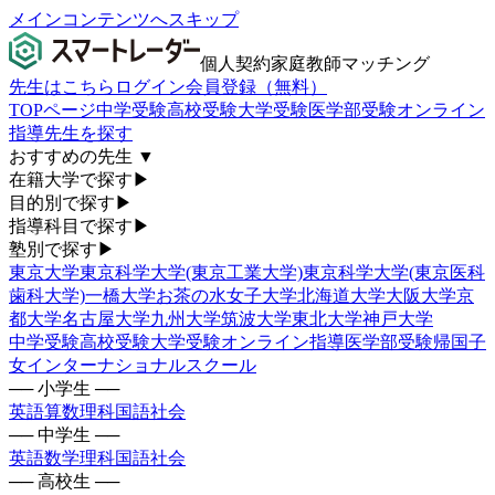
メインコンテンツへスキップ
個人契約家庭教師マッチング
先生はこちら
ログイン
会員登録（無料）
TOPページ
中学受験
高校受験
大学受験
医学部受験
オンライン
指導
先生を探す
おすすめの先生
▼
在籍大学で探す
▶
目的別で探す
▶
指導科目で探す
▶
塾別で探す
▶
東京大学
東京科学大学(東京工業大学)
東京科学大学(東京医科
歯科大学)
一橋大学
お茶の水女子大学
北海道大学
大阪大学
京
都大学
名古屋大学
九州大学
筑波大学
東北大学
神戸大学
中学受験
高校受験
大学受験
オンライン指導
医学部受験
帰国子
女
インターナショナルスクール
── 小学生 ──
英語
算数
理科
国語
社会
── 中学生 ──
英語
数学
理科
国語
社会
── 高校生 ──