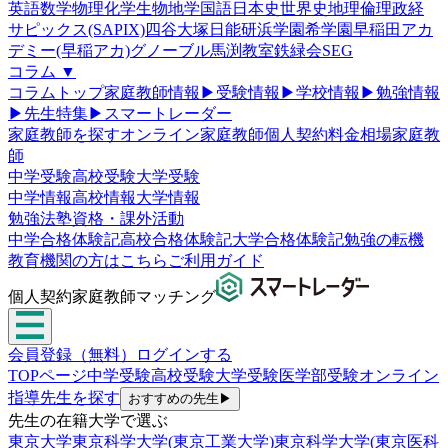
英語
数学
物理
化学
生物
地学
国語
日本史
世界史
地理
倫理政経
サピックス(SAPIX)
四谷大塚
日能研
浜学園
希学園
早稲田アカ
デミー(早稲アカ)
グノーブル
馬渕教室
鉄緑会
SEG
コラム
▼
コラムトップ
家庭教師情報
▶
受験情報
▶
学校情報
▶
勉強情報
▶
先生特集
▶
スマートレーダー
家庭教師を探す
オンライン家庭教師
個人契約
料金相場
家庭教
師
中学受験
高校受験
大学受験
中学情報
高校情報
大学情報
勉強法
塾
資格・課外活動
中学合格体験記
高校合格体験記
大学合格体験記
勉強の転機
教育機関の方はこちら
ご利用ガイド
個人契約家庭教師マッチング
会員登録（無料）
ログインする
TOPページ
中学受験
高校受験
大学受験
医学部受験
オンライン
指導
先生を探す
おすすめの先生
▶
先生の在籍大学で選ぶ
東京大学
東京科学大学(東京工業大学)
東京科学大学(東京医科