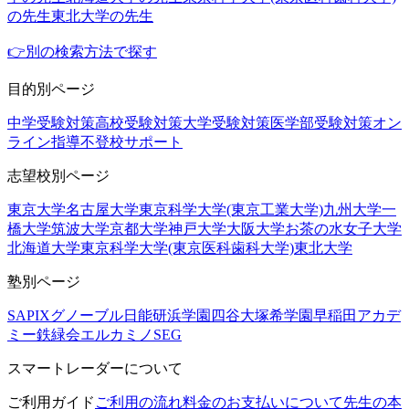
の先生
東北大学の先生
👉別の検索方法で探す
目的別ページ
中学受験対策
高校受験対策
大学受験対策
医学部受験対策
オン
ライン指導
不登校サポート
志望校別ページ
東京大学
名古屋大学
東京科学大学(東京工業大学)
九州大学
一
橋大学
筑波大学
京都大学
神戸大学
大阪大学
お茶の水女子大学
北海道大学
東京科学大学(東京医科歯科大学)
東北大学
塾別ページ
SAPIX
グノーブル
日能研
浜学園
四谷大塚
希学園
早稲田アカデ
ミー
鉄緑会
エルカミノ
SEG
スマートレーダーについて
ご利用ガイド
ご利用の流れ
料金のお支払いについて
先生の本