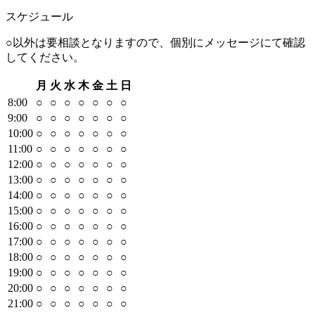
スケジュール
○以外は要相談となりますので、個別にメッセージにて確認
してください。
月
火
水
木
金
土
日
8
:00
○
○
○
○
○
○
○
9
:00
○
○
○
○
○
○
○
10
:00
○
○
○
○
○
○
○
11
:00
○
○
○
○
○
○
○
12
:00
○
○
○
○
○
○
○
13
:00
○
○
○
○
○
○
○
14
:00
○
○
○
○
○
○
○
15
:00
○
○
○
○
○
○
○
16
:00
○
○
○
○
○
○
○
17
:00
○
○
○
○
○
○
○
18
:00
○
○
○
○
○
○
○
19
:00
○
○
○
○
○
○
○
20
:00
○
○
○
○
○
○
○
21
:00
○
○
○
○
○
○
○