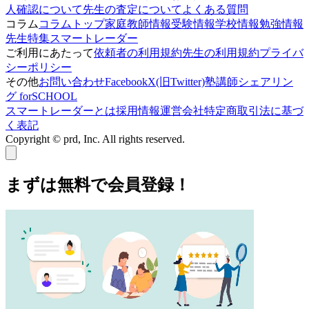
人確認について
先生の査定について
よくある質問
コラム
コラムトップ
家庭教師情報
受験情報
学校情報
勉強情報
先生特集
スマートレーダー
ご利用にあたって
依頼者の利用規約
先生の利用規約
プライバ
シーポリシー
その他
お問い合わせ
Facebook
X(旧Twitter)
塾講師シェアリン
グ forSCHOOL
スマートレーダーとは
採用情報
運営会社
特定商取引法に基づ
く表記
Copyright © prd, Inc. All rights reserved.
まずは無料で会員登録！