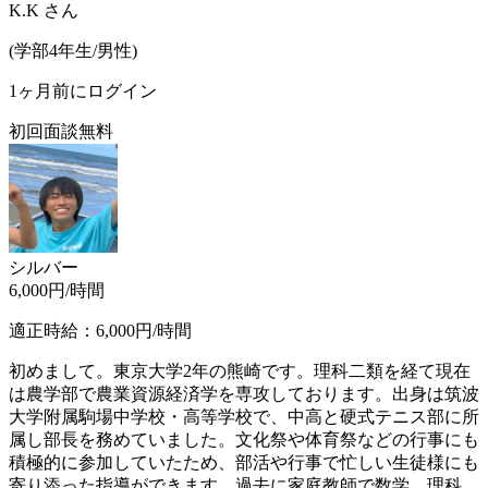
K.K
さん
(
学部4年生/
男性
)
1ヶ月前にログイン
初回面談無料
シルバー
6,000
円/時間
適正時給：
6,000
円/時間
初めまして。東京大学2年の熊崎です。理科二類を経て現在
は農学部で農業資源経済学を専攻しております。出身は筑波
大学附属駒場中学校・高等学校で、中高と硬式テニス部に所
属し部長を務めていました。文化祭や体育祭などの行事にも
積極的に参加していたため、部活や行事で忙しい生徒様にも
寄り添った指導ができます。過去に家庭教師で数学、理科、