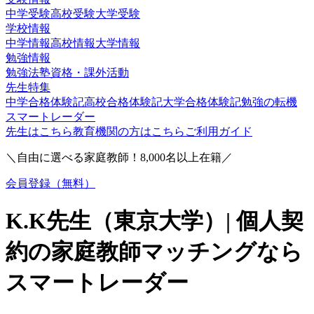
中学受験
高校受験
大学受験
学校情報
中学情報
高校情報
大学情報
勉強情報
勉強法
塾
資格・課外活動
先生特集
中学合格体験記
高校合格体験記
大学合格体験記
勉強の転機
スマートレーダー
先生はこちら
教育機関の方はこちら
ご利用ガイド
＼自由に選べる家庭教師！
8,000
名以上在籍／
会員登録（無料）
K.K
先生（
東京大学
）| 個人契
約の家庭教師マッチングなら
スマートレーダー