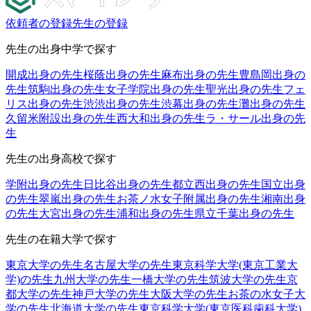
依頼者の登録
先生の登録
先生の出身中学で探す
開成出身の先生
桜蔭出身の先生
麻布出身の先生
豊島岡出身の
先生
筑駒出身の先生
女子学院出身の先生
聖光出身の先生
フェ
リス出身の先生
渋渋出身の先生
渋幕出身の先生
灘出身の先生
久留米附設出身の先生
西大和出身の先生
ラ・サール出身の先
生
先生の出身高校で探す
学附出身の先生
日比谷出身の先生
都立西出身の先生
国立出身
の先生
翠嵐出身の先生
お茶ノ水女子附属出身の先生
湘南出身
の先生
大宮出身の先生
浦和出身の先生
県立千葉出身の先生
先生の在籍大学で探す
東京大学の先生
名古屋大学の先生
東京科学大学(東京工業大
学)の先生
九州大学の先生
一橋大学の先生
筑波大学の先生
京
都大学の先生
神戸大学の先生
大阪大学の先生
お茶の水女子大
学の先生
北海道大学の先生
東京科学大学(東京医科歯科大学)