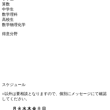
算数
中学生
数学
理科
高校生
数学
物理
化学
得意分野
スケジュール
○以外は要相談となりますので、個別にメッセージにて確認
してください。
月
火
水
木
金
土
日