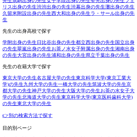
先生
筑駒出身の先生
女子学院出身の先生
聖光出身の先生
フェ
リス出身の先生
渋渋出身の先生
渋幕出身の先生
灘出身の先生
久留米附設出身の先生
西大和出身の先生
ラ・サール出身の先
生
先生の出身高校で探す
学附出身の先生
日比谷出身の先生
都立西出身の先生
国立出身
の先生
翠嵐出身の先生
お茶ノ水女子附属出身の先生
湘南出身
の先生
大宮出身の先生
浦和出身の先生
県立千葉出身の先生
先生の在籍大学で探す
東京大学の先生
名古屋大学の先生
東京科学大学(東京工業大
学)の先生
九州大学の先生
一橋大学の先生
筑波大学の先生
京
都大学の先生
神戸大学の先生
大阪大学の先生
お茶の水女子大
学の先生
北海道大学の先生
東京科学大学(東京医科歯科大学)
の先生
東北大学の先生
👉別の検索方法で探す
目的別ページ