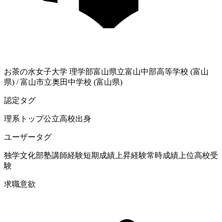
お茶の水女子大学
理学部
富山県立富山中部高等学校 (富山
県)
/
富山市立奥田中学校 (富山県)
認定タグ
理系
トップ公立高校出身
ユーザータグ
独学
文化部
塾講師経験
短期成績上昇経験
常時成績上位
高校受
験
求職意欲