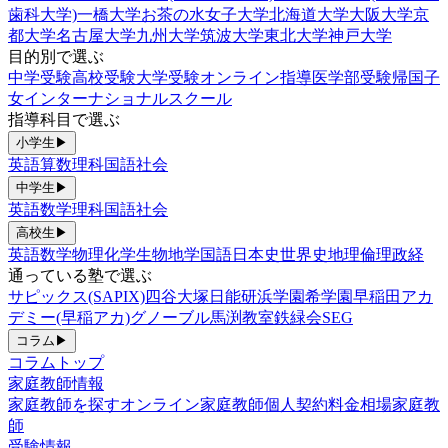
歯科大学)
一橋大学
お茶の水女子大学
北海道大学
大阪大学
京
都大学
名古屋大学
九州大学
筑波大学
東北大学
神戸大学
目的別で選ぶ
中学受験
高校受験
大学受験
オンライン指導
医学部受験
帰国子
女
インターナショナルスクール
指導科目で選ぶ
小学生
▶
英語
算数
理科
国語
社会
中学生
▶
英語
数学
理科
国語
社会
高校生
▶
英語
数学
物理
化学
生物
地学
国語
日本史
世界史
地理
倫理政経
通っている塾で選ぶ
サピックス(SAPIX)
四谷大塚
日能研
浜学園
希学園
早稲田アカ
デミー(早稲アカ)
グノーブル
馬渕教室
鉄緑会
SEG
コラム
▶
コラムトップ
家庭教師情報
家庭教師を探す
オンライン家庭教師
個人契約
料金相場
家庭教
師
受験情報