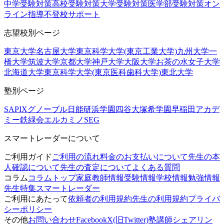
中学受験対策
高校受験対策
大学受験対策
医学部受験対策
オン
ライン指導
不登校サポート
志望校別ページ
東京大学
名古屋大学
東京科学大学(東京工業大学)
九州大学
一
橋大学
筑波大学
京都大学
神戸大学
大阪大学
お茶の水女子大学
北海道大学
東京科学大学(東京医科歯科大学)
東北大学
塾別ページ
SAPIX
グノーブル
日能研
浜学園
四谷大塚
希学園
早稲田アカデ
ミー
鉄緑会
エルカミノ
SEG
スマートレーダーについて
ご利用ガイド
ご利用の流れ
料金のお支払いについて
先生の本
人確認について
先生の査定について
よくある質問
コラム
コラムトップ
家庭教師情報
受験情報
学校情報
勉強情報
先生特集
スマートレーダー
ご利用にあたって
依頼者の利用規約
先生の利用規約
プライバ
シーポリシー
その他
お問い合わせ
Facebook
X(旧Twitter)
塾講師シェアリン