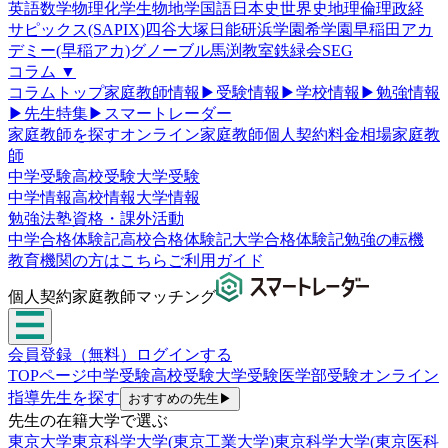
英語
数学
物理
化学
生物
地学
国語
日本史
世界史
地理
倫理政経
サピックス(SAPIX)
四谷大塚
日能研
浜学園
希学園
早稲田アカ
デミー(早稲アカ)
グノーブル
馬渕教室
鉄緑会
SEG
コラム
▼
コラムトップ
家庭教師情報
▶
受験情報
▶
学校情報
▶
勉強情報
▶
先生特集
▶
スマートレーダー
家庭教師を探す
オンライン家庭教師
個人契約
料金相場
家庭教
師
中学受験
高校受験
大学受験
中学情報
高校情報
大学情報
勉強法
塾
資格・課外活動
中学合格体験記
高校合格体験記
大学合格体験記
勉強の転機
教育機関の方はこちら
ご利用ガイド
個人契約家庭教師マッチング
会員登録（無料）
ログインする
TOPページ
中学受験
高校受験
大学受験
医学部受験
オンライン
指導
先生を探す
おすすめの先生
▶
先生の在籍大学で選ぶ
東京大学
東京科学大学(東京工業大学)
東京科学大学(東京医科