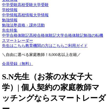
中学受験
高校受験
大学受験
学校情報
中学情報
高校情報
大学情報
勉強情報
勉強法
塾
資格・課外活動
先生特集
中学合格体験記
高校合格体験記
大学合格体験記
勉強の転機
スマートレーダー
先生はこちら
教育機関の方はこちら
ご利用ガイド
＼自由に選べる家庭教師！
8,000
名以上在籍／
会員登録（無料）
S.N
先生（
お茶の水女子大
学
）| 個人契約の家庭教師マ
ッチングならスマートレーダ
ー