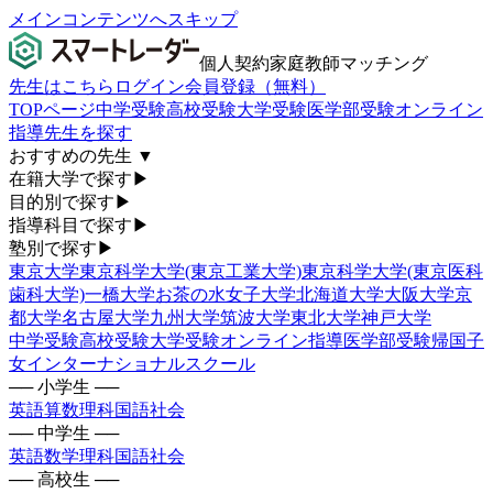
メインコンテンツへスキップ
個人契約家庭教師マッチング
先生はこちら
ログイン
会員登録（無料）
TOPページ
中学受験
高校受験
大学受験
医学部受験
オンライン
指導
先生を探す
おすすめの先生
▼
在籍大学で探す
▶
目的別で探す
▶
指導科目で探す
▶
塾別で探す
▶
東京大学
東京科学大学(東京工業大学)
東京科学大学(東京医科
歯科大学)
一橋大学
お茶の水女子大学
北海道大学
大阪大学
京
都大学
名古屋大学
九州大学
筑波大学
東北大学
神戸大学
中学受験
高校受験
大学受験
オンライン指導
医学部受験
帰国子
女
インターナショナルスクール
── 小学生 ──
英語
算数
理科
国語
社会
── 中学生 ──
英語
数学
理科
国語
社会
── 高校生 ──