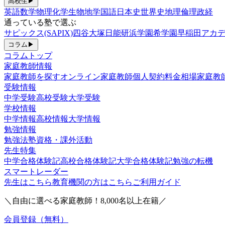
高校生
▶
英語
数学
物理
化学
生物
地学
国語
日本史
世界史
地理
倫理政経
通っている塾で選ぶ
サピックス(SAPIX)
四谷大塚
日能研
浜学園
希学園
早稲田アカデ
コラム
▶
コラムトップ
家庭教師情報
家庭教師を探す
オンライン家庭教師
個人契約
料金相場
家庭教
受験情報
中学受験
高校受験
大学受験
学校情報
中学情報
高校情報
大学情報
勉強情報
勉強法
塾
資格・課外活動
先生特集
中学合格体験記
高校合格体験記
大学合格体験記
勉強の転機
スマートレーダー
先生はこちら
教育機関の方はこちら
ご利用ガイド
＼自由に選べる家庭教師！
8,000
名以上在籍／
会員登録（無料）