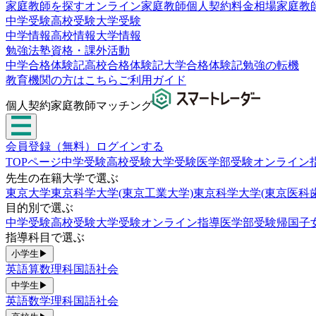
家庭教師を探す
オンライン家庭教師
個人契約
料金相場
家庭教
中学受験
高校受験
大学受験
中学情報
高校情報
大学情報
勉強法
塾
資格・課外活動
中学合格体験記
高校合格体験記
大学合格体験記
勉強の転機
教育機関の方はこちら
ご利用ガイド
個人契約家庭教師マッチング
会員登録（無料）
ログインする
TOPページ
中学受験
高校受験
大学受験
医学部受験
オンライン
先生の在籍大学で選ぶ
東京大学
東京科学大学(東京工業大学)
東京科学大学(東京医科
目的別で選ぶ
中学受験
高校受験
大学受験
オンライン指導
医学部受験
帰国子
指導科目で選ぶ
小学生
▶
英語
算数
理科
国語
社会
中学生
▶
英語
数学
理科
国語
社会