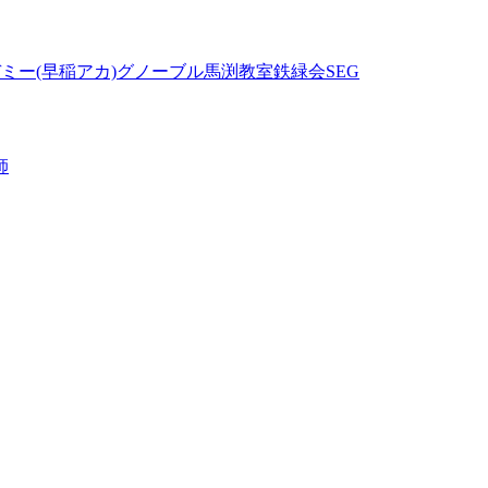
ミー(早稲アカ)
グノーブル
馬渕教室
鉄緑会
SEG
師