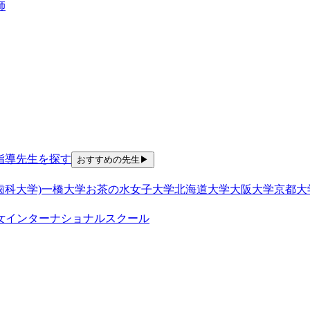
師
指導
先生を探す
おすすめの先生
▶
歯科大学)
一橋大学
お茶の水女子大学
北海道大学
大阪大学
京都大
女
インターナショナルスクール