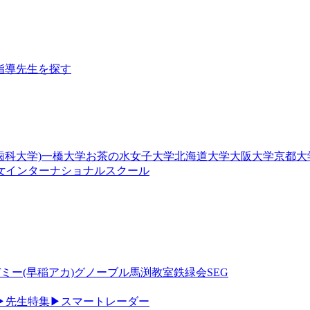
指導
先生を探す
歯科大学)
一橋大学
お茶の水女子大学
北海道大学
大阪大学
京都大
女
インターナショナルスクール
ミー(早稲アカ)
グノーブル
馬渕教室
鉄緑会
SEG
▶
先生特集
▶
スマートレーダー