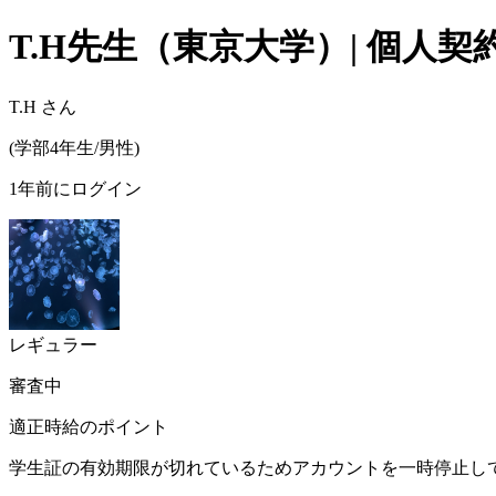
T.H
先生（
東京大学
）| 個人
T.H
さん
(
学部4年生/
男性
)
1年前にログイン
レギュラー
審査中
適正時給のポイント
学生証の有効期限が切れているためアカウントを一時停止して