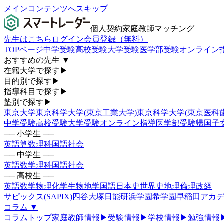
メインコンテンツへスキップ
個人契約家庭教師マッチング
先生はこちら
ログイン
会員登録（無料）
TOPページ
中学受験
高校受験
大学受験
医学部受験
オンライン
おすすめの先生
▼
在籍大学で探す
▶
目的別で探す
▶
指導科目で探す
▶
塾別で探す
▶
東京大学
東京科学大学(東京工業大学)
東京科学大学(東京医科
中学受験
高校受験
大学受験
オンライン指導
医学部受験
帰国子
── 小学生 ──
英語
算数
理科
国語
社会
── 中学生 ──
英語
数学
理科
国語
社会
── 高校生 ──
英語
数学
物理
化学
生物
地学
国語
日本史
世界史
地理
倫理政経
サピックス(SAPIX)
四谷大塚
日能研
浜学園
希学園
早稲田アカデ
コラム
▼
コラムトップ
家庭教師情報
▶
受験情報
▶
学校情報
▶
勉強情報