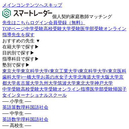
メインコンテンツへスキップ
個人契約家庭教師マッチング
先生はこちら
ログイン
会員登録（無料）
TOPページ
中学受験
高校受験
大学受験
医学部受験
オンライン
指導
先生を探す
おすすめの先生
▼
在籍大学で探す
▶
目的別で探す
▶
指導科目で探す
▶
塾別で探す
▶
東京大学
東京科学大学(東京工業大学)
東京科学大学(東京医科
歯科大学)
一橋大学
お茶の水女子大学
北海道大学
大阪大学
京
都大学
名古屋大学
九州大学
筑波大学
東北大学
神戸大学
中学受験
高校受験
大学受験
オンライン指導
医学部受験
帰国子
女
インターナショナルスクール
── 小学生 ──
英語
算数
理科
国語
社会
── 中学生 ──
英語
数学
理科
国語
社会
── 高校生 ──