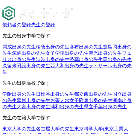
依頼者の登録
先生の登録
先生の出身中学で探す
開成出身の先生
桜蔭出身の先生
麻布出身の先生
豊島岡出身の
先生
筑駒出身の先生
女子学院出身の先生
聖光出身の先生
フェ
リス出身の先生
渋渋出身の先生
渋幕出身の先生
灘出身の先生
久留米附設出身の先生
西大和出身の先生
ラ・サール出身の先
生
先生の出身高校で探す
学附出身の先生
日比谷出身の先生
都立西出身の先生
国立出身
の先生
翠嵐出身の先生
お茶ノ水女子附属出身の先生
湘南出身
の先生
大宮出身の先生
浦和出身の先生
県立千葉出身の先生
先生の在籍大学で探す
東京大学の先生
名古屋大学の先生
東京科学大学(東京工業大