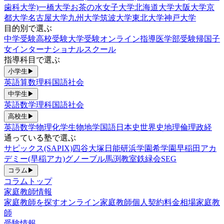
歯科大学)
一橋大学
お茶の水女子大学
北海道大学
大阪大学
京
都大学
名古屋大学
九州大学
筑波大学
東北大学
神戸大学
目的別で選ぶ
中学受験
高校受験
大学受験
オンライン指導
医学部受験
帰国子
女
インターナショナルスクール
指導科目で選ぶ
小学生
▶
英語
算数
理科
国語
社会
中学生
▶
英語
数学
理科
国語
社会
高校生
▶
英語
数学
物理
化学
生物
地学
国語
日本史
世界史
地理
倫理政経
通っている塾で選ぶ
サピックス(SAPIX)
四谷大塚
日能研
浜学園
希学園
早稲田アカ
デミー(早稲アカ)
グノーブル
馬渕教室
鉄緑会
SEG
コラム
▶
コラムトップ
家庭教師情報
家庭教師を探す
オンライン家庭教師
個人契約
料金相場
家庭教
師
受験情報