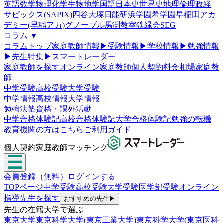
英語
数学
物理
化学
生物
地学
国語
日本史
世界史
地理
倫理政経
サピックス(SAPIX)
四谷大塚
日能研
浜学園
希学園
早稲田アカ
デミー(早稲アカ)
グノーブル
馬渕教室
鉄緑会
SEG
コラム
▼
コラムトップ
家庭教師情報
▶
受験情報
▶
学校情報
▶
勉強情報
▶
先生特集
▶
スマートレーダー
家庭教師を探す
オンライン家庭教師
個人契約
料金相場
家庭教
師
中学受験
高校受験
大学受験
中学情報
高校情報
大学情報
勉強法
塾
資格・課外活動
中学合格体験記
高校合格体験記
大学合格体験記
勉強の転機
教育機関の方はこちら
ご利用ガイド
個人契約家庭教師マッチング
会員登録（無料）
ログインする
TOPページ
中学受験
高校受験
大学受験
医学部受験
オンライン
指導
先生を探す
おすすめの先生
▶
先生の在籍大学で選ぶ
東京大学
東京科学大学(東京工業大学)
東京科学大学(東京医科