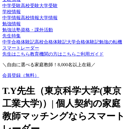
中学受験
高校受験
大学受験
学校情報
中学情報
高校情報
大学情報
勉強情報
勉強法
塾
資格・課外活動
先生特集
中学合格体験記
高校合格体験記
大学合格体験記
勉強の転機
スマートレーダー
先生はこちら
教育機関の方はこちら
ご利用ガイド
＼自由に選べる家庭教師！
8,000
名以上在籍／
会員登録（無料）
T.Y
先生（
東京科学大学(東京
工業大学)
）| 個人契約の家庭
教師マッチングならスマート
レーダー