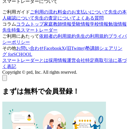
スマートレーダーについて
ご利用ガイド
ご利用の流れ
料金のお支払いについて
先生の本
人確認について
先生の査定について
よくある質問
コラム
コラムトップ
家庭教師情報
受験情報
学校情報
勉強情報
先生特集
スマートレーダー
ご利用にあたって
依頼者の利用規約
先生の利用規約
プライバ
シーポリシー
その他
お問い合わせ
Facebook
X(旧Twitter)
塾講師シェアリン
グ forSCHOOL
スマートレーダーとは
採用情報
運営会社
特定商取引法に基づ
く表記
Copyright © prd, Inc. All rights reserved.
まずは無料で会員登録！