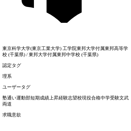
東京科学大学(東京工業大学)
工学院
東邦大学付属東邦高等学
校 (千葉県)
/
東邦大学付属東邦中学校 (千葉県)
認定タグ
理系
ユーザータグ
塾通い
運動部
短期成績上昇経験
志望校現役合格
中学受験
文武
両道
求職意欲