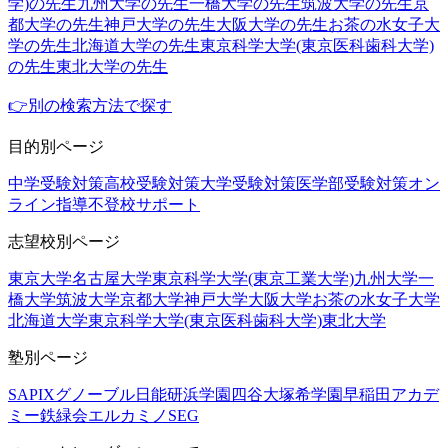
学)の先生
九州大学の先生
一橋大学の先生
筑波大学の先生
京
都大学の先生
神戸大学の先生
大阪大学の先生
お茶の水女子大
学の先生
北海道大学の先生
東京科学大学(東京医科歯科大学)
の先生
東北大学の先生
👉別の検索方法で探す
目的別ページ
中学受験対策
高校受験対策
大学受験対策
医学部受験対策
オン
ライン指導
不登校サポート
志望校別ページ
東京大学
名古屋大学
東京科学大学(東京工業大学)
九州大学
一
橋大学
筑波大学
京都大学
神戸大学
大阪大学
お茶の水女子大学
北海道大学
東京科学大学(東京医科歯科大学)
東北大学
塾別ページ
SAPIX
グノーブル
日能研
浜学園
四谷大塚
希学園
早稲田アカデ
ミー
鉄緑会
エルカミノ
SEG